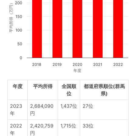
200
平均所得（万円）
150
100
50
0
2018
2019
2020
2021
2022
年度
年度
平均所得
全国順
都道府県順位(群馬
位
県)
2023
2,684,090
1,437位
27位
年
円
2022
2,420,759
1,715位
33位
年
円