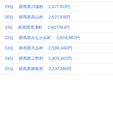
29位 群馬県川場村 2,671,150円
30位 群馬県高山村 2,621,916円
31位 群馬県草津町 2,607,183円
32位 群馬県みなかみ町 2,604,963円
33位 群馬県片品村 2,598,460円
34位 群馬県上野村 2,405,407円
35位 群馬県南牧村 2,237,390円