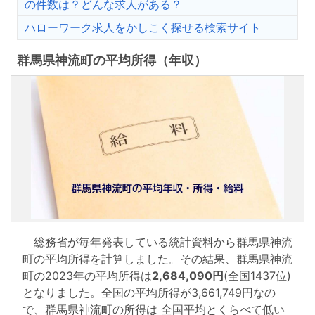
の件数は？どんな求人がある？
ハローワーク求人をかしこく探せる検索サイト
群馬県神流町の平均所得（年収）
総務省が毎年発表している統計資料から群馬県神流
町の平均所得を計算しました。その結果、群馬県神流
町の2023年の平均所得は
2,684,090円
(全国1437位)
となりました。全国の平均所得が3,661,749円なの
で、群馬県神流町の所得は 全国平均とくらべて低い