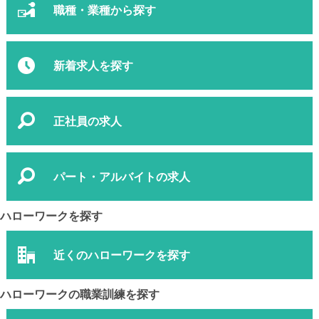
職種・業種から探す
新着求人を探す
正社員の求人
パート・アルバイトの求人
ハローワークを探す
近くのハローワークを探す
ハローワークの職業訓練を探す