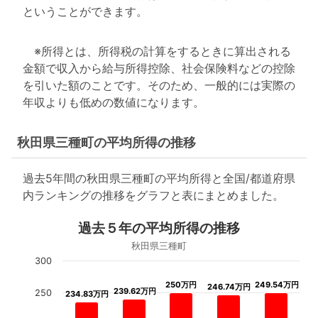
ということができます。
※所得とは、所得税の計算をするときに算出される
金額で収入から給与所得控除、社会保険料などの控除
を引いた額のことです。そのため、一般的には実際の
年収よりも低めの数値になります。
秋田県三種町の平均所得の推移
過去5年間の秋田県三種町の平均所得と全国/都道府県
内ランキングの推移をグラフと表にまとめました。
過去５年の平均所得の推移
秋田県三種町
300
250万円
250万円
249.54万円
249.54万円
246.74万円
246.74万円
239.62万円
239.62万円
250
234.83万円
234.83万円