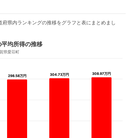
都道府県内ランキングの推移をグラフと表にまとめまし
の平均所得の推移
賀県愛荘町
308.97万円
308.97万円
304.73万円
304.73万円
298.58万円
298.58万円