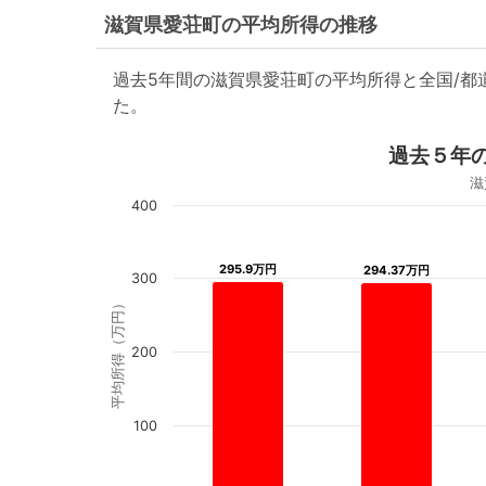
滋賀県愛荘町の平均所得の推移
過去5年間の滋賀県愛荘町の平均所得と全国/
た。
過去５年
滋
400
295.9万円
295.9万円
294.37万円
294.37万円
300
平均所得（万円）
200
100