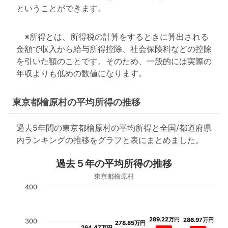
ということができます。
※所得とは、所得税の計算をするときに算出される
金額で収入から給与所得控除、社会保険料などの控除
を引いた額のことです。そのため、一般的には実際の
年収よりも低めの数値になります。
東京都檜原村の平均所得の推移
過去5年間の東京都檜原村の平均所得と全国/都道府県
内ランキングの推移をグラフと表にまとめました。
過去５年の平均所得の推移
東京都檜原村
400
289.22万円
289.22万円
286.97万円
286.97万円
300
278.85万円
278.85万円
264.47万円
264.47万円