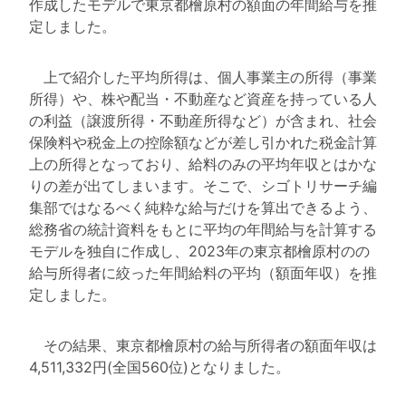
作成したモデルで東京都檜原村の額面の年間給与を推
定しました。
上で紹介した平均所得は、個人事業主の所得（事業
所得）や、株や配当・不動産など資産を持っている人
の利益（譲渡所得・不動産所得など）が含まれ、社会
保険料や税金上の控除額などが差し引かれた税金計算
上の所得となっており、給料のみの平均年収とはかな
りの差が出てしまいます。そこで、シゴトリサーチ編
集部ではなるべく純粋な給与だけを算出できるよう、
総務省の統計資料をもとに平均の年間給与を計算する
モデルを独自に作成し、2023年の東京都檜原村のの
給与所得者に絞った年間給料の平均（額面年収）を推
定しました。
その結果、東京都檜原村の給与所得者の額面年収は
4,511,332円(全国560位)となりました。