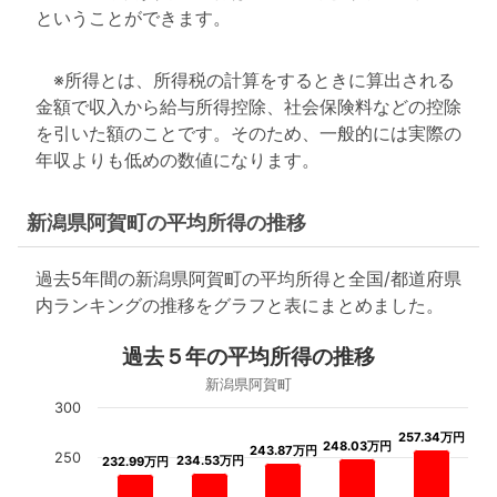
ということができます。
※所得とは、所得税の計算をするときに算出される
金額で収入から給与所得控除、社会保険料などの控除
を引いた額のことです。そのため、一般的には実際の
年収よりも低めの数値になります。
新潟県阿賀町の平均所得の推移
過去5年間の新潟県阿賀町の平均所得と全国/都道府県
内ランキングの推移をグラフと表にまとめました。
過去５年の平均所得の推移
新潟県阿賀町
300
257.34万円
257.34万円
248.03万円
248.03万円
243.87万円
243.87万円
250
234.53万円
234.53万円
232.99万円
232.99万円