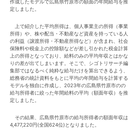
作成したモデルで広島県竹原市の額面の年間給与を推
定しました。
上で紹介した平均所得は、個人事業主の所得（事業
所得）や、株や配当・不動産など資産を持っている人
の利益（譲渡所得・不動産所得など）が含まれ、社会
保険料や税金上の控除額などが差し引かれた税金計算
上の所得となっており、給料のみの平均年収とはかな
りの差が出てしまいます。そこで、シゴトリサーチ編
集部ではなるべく純粋な給与だけを算出できるよう、
総務省の統計資料をもとに平均の年間給与を計算する
モデルを独自に作成し、2023年の広島県竹原市のの
給与所得者に絞った年間給料の平均（額面年収）を推
定しました。
その結果、広島県竹原市の給与所得者の額面年収は
4,477,220円(全国624位)となりました。