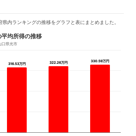
道府県内ランキングの推移をグラフと表にまとめました。
の平均所得の推移
山口県光市
330.59万円
330.59万円
322.26万円
322.26万円
316.53万円
316.53万円