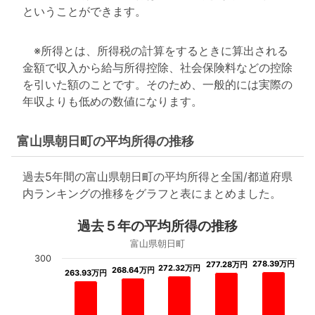
ということができます。
※所得とは、所得税の計算をするときに算出される
金額で収入から給与所得控除、社会保険料などの控除
を引いた額のことです。そのため、一般的には実際の
年収よりも低めの数値になります。
富山県朝日町の平均所得の推移
過去5年間の富山県朝日町の平均所得と全国/都道府県
内ランキングの推移をグラフと表にまとめました。
過去５年の平均所得の推移
富山県朝日町
300
278.39万円
278.39万円
277.28万円
277.28万円
272.32万円
272.32万円
268.64万円
268.64万円
263.93万円
263.93万円