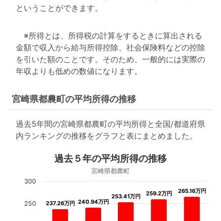
ということができます。
※所得とは、所得税の計算をするときに算出される
金額で収入から給与所得控除、社会保険料などの控除
を引いた額のことです。そのため、一般的には実際の
年収よりも低めの数値になります。
宮崎県都農町の平均所得の推移
過去5年間の宮崎県都農町の平均所得と全国/都道府県
内ランキングの推移をグラフと表にまとめました。
過去５年の平均所得の推移
宮崎県都農町
300
265.16万円
265.16万円
259.2万円
259.2万円
253.41万円
253.41万円
240.94万円
240.94万円
250
237.26万円
237.26万円