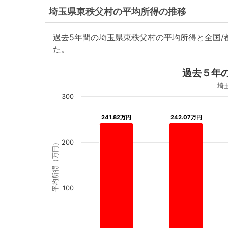
埼玉県東秩父村の平均所得の推移
過去5年間の埼玉県東秩父村の平均所得と全国
た。
過去５年
埼
300
241.82万円
241.82万円
242.07万円
242.07万円
200
平均所得（万円）
100