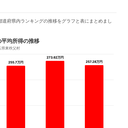
/都道府県内ランキングの推移をグラフと表にまとめまし
の平均所得の推移
玉県東秩父村
273.62万円
273.62万円
257.28万円
257.28万円
255.7万円
255.7万円