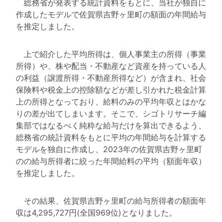
総務省が発表する統計資料をもとに、当社が独自に
作成したモデルで佐賀県吉野ヶ里町の額面の年間給与
を推定しました。
上で紹介した平均所得は、個人事業主の所得（事業
所得）や、株や配当・不動産など資産を持っている人
の利益（譲渡所得・不動産所得など）が含まれ、社会
保険料や税金上の控除額などが差し引かれた税金計算
上の所得となっており、給料のみの平均年収とはかな
りの差が出てしまいます。そこで、シゴトリサーチ編
集部ではなるべく純粋な給与だけを算出できるよう、
総務省の統計資料をもとに平均の年間給与を計算する
モデルを独自に作成し、2023年の佐賀県吉野ヶ里町
のの給与所得者に絞った年間給料の平均（額面年収）
を推定しました。
その結果、佐賀県吉野ヶ里町の給与所得者の額面年
収は4,295,727円(全国969位)となりました。