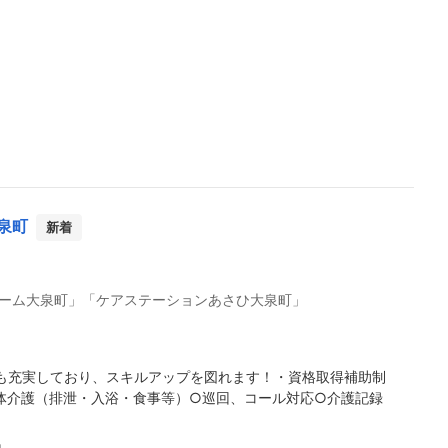
泉町
新着
ーム大泉町」「ケアステーションあさひ大泉町」
も充実しており、スキルアップを図れます！・資格取得補助制
体介護（排泄・入浴・食事等）○巡回、コール対応○介護記録