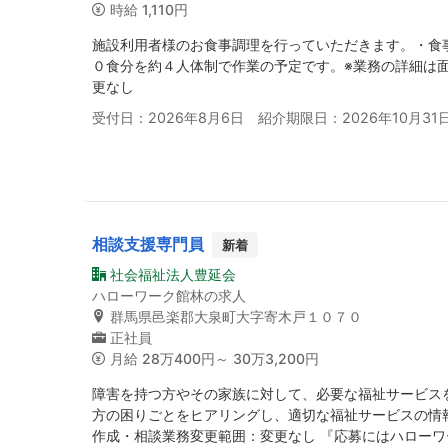
時給
1,110円
施設利用者様のお食事調理を行っていただきます。・食事
０食分を約４人体制で作業の予定です。※業務の詳細は
更なし
受付日：2026年8月6日 紹介期限日：2026年10月31
相談支援専門員
新着
社会福祉法人豊延会
ハローワーク館林の求人
群馬県邑楽郡大泉町大字寄木戸１０７０
正社員
月給
28万400円～ 30万3,200円
障害を持つ方やその家族に対して、必要な福祉サービス
方の困りごとをヒアリングし、適切な福祉サービスの情
作成・相談業務変更範囲：変更なし 『応募にはハロー