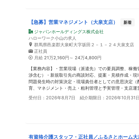
【急募】営業マネジメント（大泉支店）
新着
ジャパンホールディングス株式会社
ハローワーク小山の求人
群馬県邑楽郡大泉町大字坂田２－１－２４大泉支店
正社員
月給
21万2,160円～ 24万4,800円
【業務内容】・営業現場（派遣先）での要員調整、稼働
渉含む）・新規取引先の商談対応、提案・見積作成・現
問題発生時の対策決定・現場責任者としての意思決定（
育、マネジメント・売上・粗利管理と予実管理・支店運
受付日：2026年8月7日 紹介期限日：2026年10月31
有資格介護スタッフ・正社員／ふるさとホーム大