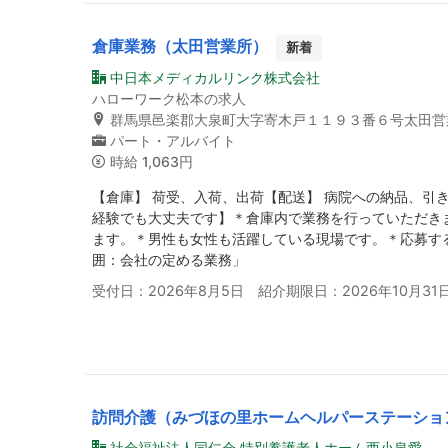
倉庫業務（太田営業所）
新着
中日本メディカルリンク株式会社
ハローワーク松本の求人
群馬県邑楽郡大泉町大字寄木戸１１９３番６号太田営
パート・アルバイト
時給
1,063円
【倉庫】 荷受、入荷、出荷【配送】 病院への納品、引
経験でも大丈夫です】＊倉庫内で業務を行っていただき
ます。＊男性も女性も活躍している現場です。＊応募す
囲：会社の定める業務」
受付日：2026年8月5日 紹介期限日：2026年10月31
訪問介護（みづほの里ホームヘルパーステーショ
社会福祉法人同仁会 特別養護老人ホーム西小泉愛