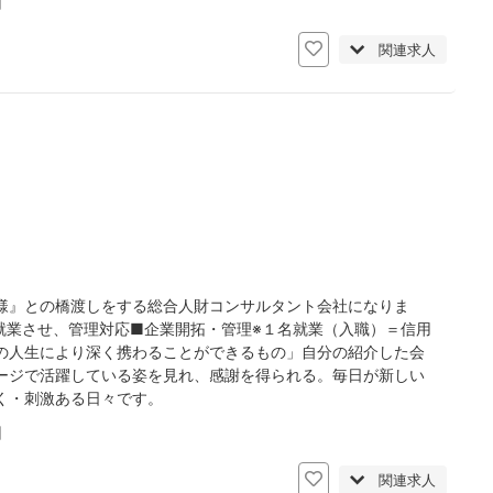
日
関連求人
様』との橋渡しをする総合人財コンサルタント会社になりま
就業させ、管理対応■企業開拓・管理※１名就業（入職）＝信用
の人生により深く携わることができるもの」自分の紹介した会
ージで活躍している姿を見れ、感謝を得られる。毎日が新しい
く・刺激ある日々です。
日
関連求人