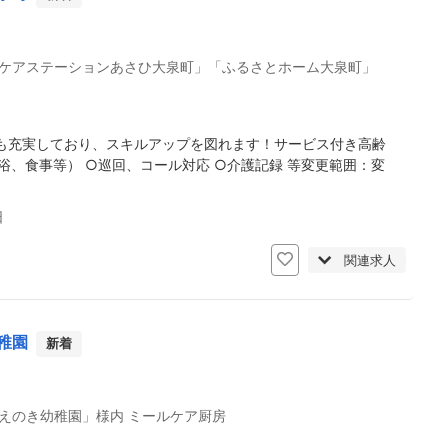
ケアステーションあさひ大泉町」「ふるさとホーム大泉町」
も充実しており、スキルアップを図れます！サービス付き高齢
浴、食事等） ○巡回、コール対応 ○介護記録 等変更範囲：変
日
関連求人
稚園
新着
えのき幼稚園」様内 ミールケア厨房