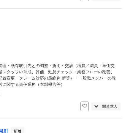
管理・既存取引先との調整・折衝・交渉（増員／減員・単価交
場スタッフの育成、評価、勤怠チェック・業務フローの改善、
配置変更・クレーム対応の最終判 断等）・一般職メンバーの教
営に関する責任業務（本部報告等）
日
関連求人
泉町
新着