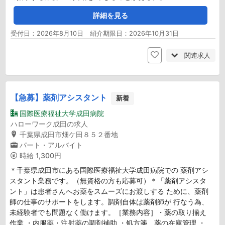
詳細を見る
受付日：2026年8月10日 紹介期限日：2026年10月31日
関連求人
【急募】薬剤アシスタント
新着
国際医療福祉大学成田病院
ハローワーク成田の求人
千葉県成田市畑ケ田８５２番地
パート・アルバイト
時給
1,300円
＊千葉県成田市にある国際医療福祉大学成田病院での 薬剤アシ
スタント業務です。（無資格の方も応募可）＊「薬剤アシスタ
ント」は患者さんへお薬をスムーズにお渡しする ために、薬剤
師の仕事のサポートをします。調剤自体は薬剤師が 行なう為、
未経験者でも問題なく働けます。［業務内容］・薬の取り揃え
作業 ・内服薬・注射薬の調剤補助 ・処方箋、薬の在庫管理 ・