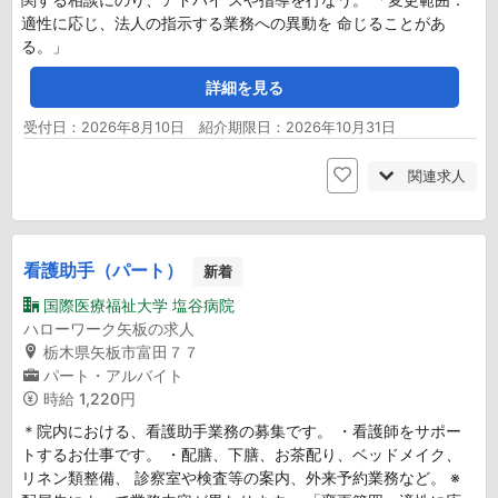
適性に応じ、法人の指示する業務への異動を 命じることがあ
る。」
詳細を見る
受付日：2026年8月10日 紹介期限日：2026年10月31日
関連求人
看護助手（パート）
新着
国際医療福祉大学 塩谷病院
ハローワーク矢板の求人
栃木県矢板市富田７７
パート・アルバイト
時給
1,220円
＊院内における、看護助手業務の募集です。 ・看護師をサポー
トするお仕事です。 ・配膳、下膳、お茶配り、ベッドメイク、
リネン類整備、 診察室や検査等の案内、外来予約業務など。 ※