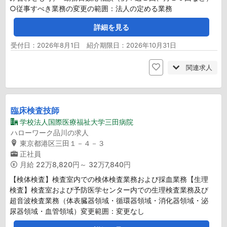
○従事すべき業務の変更の範囲：法人の定める業務
詳細を見る
受付日：2026年8月1日 紹介期限日：2026年10月31日
関連求人
臨床検査技師
学校法人国際医療福祉大学三田病院
ハローワーク品川の求人
東京都港区三田１－４－３
正社員
月給
22万8,820円～ 32万7,840円
【検体検査】検査室内での検体検査業務および採血業務【生理
検査】検査室および予防医学センター内での生理検査業務及び
超音波検査業務（体表臓器領域・循環器領域・消化器領域・泌
尿器領域・血管領域）変更範囲：変更なし