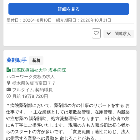
詳細を見る
受付日：2026年8月10日 紹介期限日：2026年10月31日
関連求人
薬剤助手
新着
国際医療福祉大学 塩谷病院
ハローワーク矢板の求人
栃木県矢板市富田７７
フルタイム
契約職員
月給
19万8,720円
＊病院薬剤部において、薬剤師の方の仕事のサポートをする お
仕事です。 ・主な業務としては定数薬管理、在庫管理、内服薬
や注射薬の 調剤補助、処方箋整理等になります。 ※初心者の方
にも丁寧にご指導いたします。 現職の方も入職当初は初心者か
らのスタートの方が多いです。 「変更範囲；適性に応じ、法人
の指示する業務への異動を 命じることがある。」