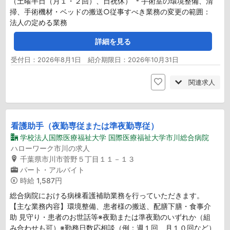
（土曜半日（月１・２回）、日祝休） ＊手術室の環境整備、清
掃、手術機材・ベッドの搬送○従事すべき業務の変更の範囲：
法人の定める業務
詳細を見る
受付日：2026年8月1日 紹介期限日：2026年10月31日
関連求人
看護助手（夜勤専従または準夜勤専従）
学校法人国際医療福祉大学 国際医療福祉大学市川総合病院
ハローワーク市川の求人
千葉県市川市菅野５丁目１１－１３
パート・アルバイト
時給
1,587円
総合病院における病棟看護補助業務を行っていただきます。
【主な業務内容】環境整備、患者様の搬送、配膳下膳・食事介
助 見守り・患者のお世話等※夜勤または準夜勤のいずれか（組
み合わせも可）※勤務日数応相談（例：週１回、月１０回など）