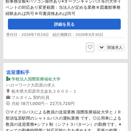
館事務全般※パソコン操作あり※オープンキャンパス等の大学イ
ベントの対応あり変更範囲：当法人が定める業務☆図書館事務
経験あれば尚可☆司書資格あれば尚可
詳細を見る
受付日：2026年7月24日 紹介期限日：2026年9月30日
関連求人
送迎運転手
学校法人国際医療福祉大学
ハローワーク大田原の求人
栃木県大田原市北金丸２６００－１
フルタイム
契約社員
月給
18万1,000円～ 22万5,720円
◎マイクロバスによる教員の送迎業務 国際医療福祉大学とＪＲ
那須塩原駅間のシャトルバスの運転業務 です。◎公用車による
教員の送迎業務※シフト制（シフト３パターン）の勤務です。※
すべての勤務時間帯に対応可能な方を求めます。 変更の範囲：