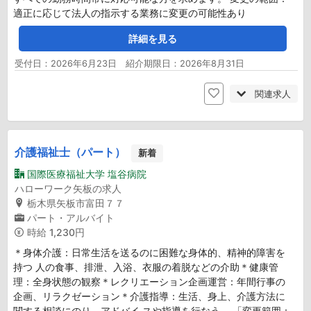
適正に応じて法人の指示する業務に変更の可能性あり
詳細を見る
受付日：2026年6月23日 紹介期限日：2026年8月31日
関連求人
介護福祉士（パート）
新着
国際医療福祉大学 塩谷病院
ハローワーク矢板の求人
栃木県矢板市富田７７
パート・アルバイト
時給
1,230円
＊身体介護：日常生活を送るのに困難な身体的、精神的障害を
持つ 人の食事、排泄、入浴、衣服の着脱などの介助＊健康管
理：全身状態の観察＊レクリエーション企画運営：年間行事の
企画、リラクゼーション＊介護指導：生活、身上、介護方法に
関する相談にのり、アドバイ スや指導を行なう。 「変更範囲：