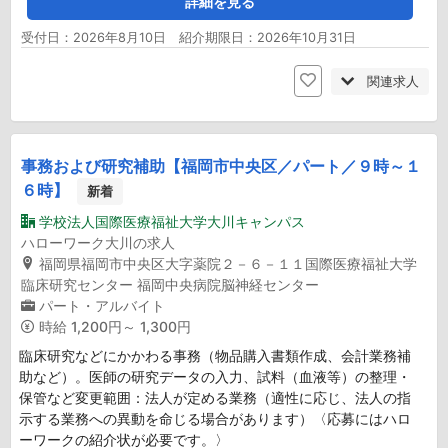
詳細を見る
受付日：2026年8月10日 紹介期限日：2026年10月31日
関連求人
事務および研究補助【福岡市中央区／パート／９時～１
６時】
新着
学校法人国際医療福祉大学大川キャンパス
ハローワーク大川の求人
福岡県福岡市中央区大字薬院２－６－１１国際医療福祉大学
臨床研究センター 福岡中央病院脳神経センター
パート・アルバイト
時給
1,200円～ 1,300円
臨床研究などにかかわる事務（物品購入書類作成、会計業務補
助など）。医師の研究データの入力、試料（血液等）の整理・
保管など変更範囲：法人が定める業務（適性に応じ、法人の指
示する業務への異動を命じる場合があります）〈応募にはハロ
ーワークの紹介状が必要です。〉