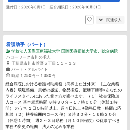
受付日：2026年8月1日 紹介期限日：2026年10月31日
関連求人
看護助手（パート）
学校法人国際医療福祉大学 国際医療福祉大学市川総合病院
ハローワーク市川の求人
千葉県市川市菅野５丁目１１－１３
パート・アルバイト
時給
1,250円～ 1,380円
総合病院における看護補助業務（病棟または外来）【主な業務
内容】環境整備、患者の搬送、物品搬送、配膳下膳等※あなたの
ライフスタイルにあった働き方が選べます。（１）社会保険加
入コース 基本就業時間 ８時３０分～１７時００分（休憩１時
間） のうち １日５時間以上、週４日以上 ※勤務日数・時間は応
相談（２）扶養範囲内コース 例）８時３０分～１６時３０分
（休憩１時間） 週２～３日勤務（月１０回程度）○従事すべき
業務の変更の範囲：法人の定める業務