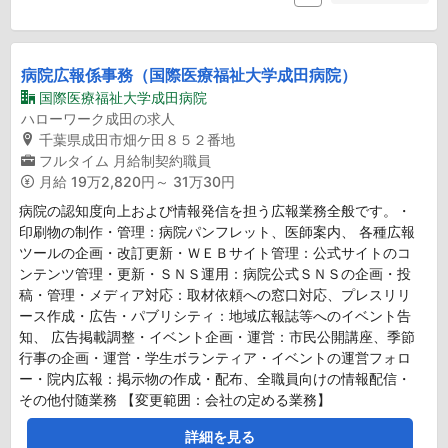
病院広報係事務（国際医療福祉大学成田病院）
国際医療福祉大学成田病院
ハローワーク成田の求人
千葉県成田市畑ケ田８５２番地
フルタイム
月給制契約職員
月給
19万2,820円～ 31万30円
病院の認知度向上および情報発信を担う広報業務全般です。・
印刷物の制作・管理：病院パンフレット、医師案内、 各種広報
ツールの企画・改訂更新・ＷＥＢサイト管理：公式サイトのコ
ンテンツ管理・更新・ＳＮＳ運用：病院公式ＳＮＳの企画・投
稿・管理・メディア対応：取材依頼への窓口対応、プレスリリ
ース作成・広告・パブリシティ：地域広報誌等へのイベント告
知、 広告掲載調整・イベント企画・運営：市民公開講座、季節
行事の企画・運営・学生ボランティア・イベントの運営フォロ
ー・院内広報：掲示物の作成・配布、全職員向けの情報配信・
その他付随業務 【変更範囲：会社の定める業務】
詳細を見る