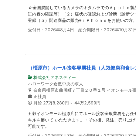
☆全国展開しているカメラのキタムラでのＡｐｐｌｅ製
証内容の確認等）（２）症状の確認および診断（診断ツ
登録（５）関連商品の販売※ｉＰｈｏｎｅをお使いの方、
受付日：2026年8月4日 紹介期限日：2026年10月31
（橿原市）ホール接客専属社員（人気健康和食レ
株式会社アネスティー
ハローワーク倉敷中央の求人
奈良県橿原市曲川町７丁目２０番１号 イオンモール
正社員
月給
27万8,280円～ 44万2,599円
五穀イオンモール橿原店にてホール接客全般業務をお任
キルを磨いて いただきます。・その後、発注、売り上
可能です。
受付日：2026年8月3日 紹介期限日：2026年10月31