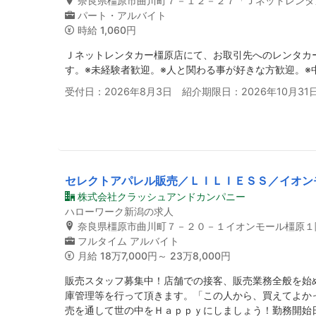
奈良県橿原市曲川町７－１２－２７「Ｊネットレンタ
パート・アルバイト
時給
1,060円
Ｊネットレンタカー橿原店にて、お取引先へのレンタカ
す。※未経験者歓迎。※人と関わる事が好きな方歓迎。※
受付日：2026年8月3日 紹介期限日：2026年10月31
セレクトアパレル販売／ＬＩＬＩＥＳＳ／イオン
株式会社クラッシュアンドカンパニー
ハローワーク新潟の求人
奈良県橿原市曲川町７－２０－１イオンモール橿原１
フルタイム
アルバイト
月給
18万7,000円～ 23万8,000円
販売スタッフ募集中！店舗での接客、販売業務全般を始
庫管理等を行って頂きます。「この人から、買えてよか
売を通して世の中をＨａｐｐｙにしましょう！勤務開始