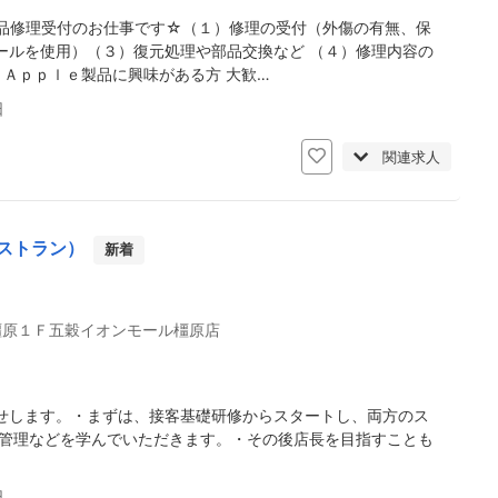
品修理受付のお仕事です☆（１）修理の受付（外傷の有無、保
ールを使用）（３）復元処理や部品交換など （４）修理内容の
Ａｐｐｌｅ製品に興味がある方 大歓…
日
関連求人
ストラン）
新着
彊原１Ｆ五穀イオンモール橿原店
せします。・まずは、接客基礎研修からスタートし、両方のス
げ管理などを学んでいただきます。・その後店長を目指すことも
日