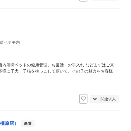
階ペテモ内
店内清掃ペットの健康管理、お世話・お手入れ などまずはご来
客様に子犬・子猫を抱っこして頂いて、その子の魅力をお客様
日
関連求人
ル橿原店）
新着