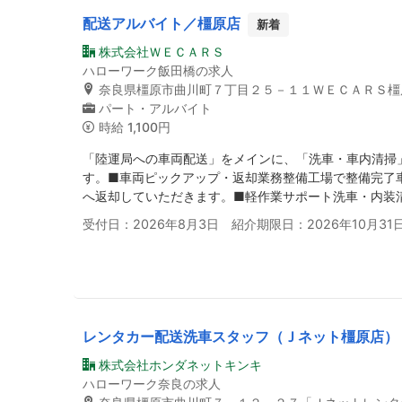
配送アルバイト／橿原店
新着
株式会社ＷＥＣＡＲＳ
ハローワーク飯田橋の求人
奈良県橿原市曲川町７丁目２５－１１ＷＥＣＡＲＳ橿
パート・アルバイト
時給
1,100円
「陸運局への車両配送」をメインに、「洗車・車内清掃
す。■車両ピックアップ・返却業務整備工場で整備完了
へ返却していただきます。■軽作業サポート洗車・内装
受付日：2026年8月3日 紹介期限日：2026年10月31
レンタカー配送洗車スタッフ（Ｊネット橿原店）
株式会社ホンダネットキンキ
ハローワーク奈良の求人