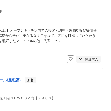
Ｆ
どん店】オープンキッチン内での接客・調理・製麺や販促等研修
基礎から学び、更なるＯＪＴを経て、店長を目指していただき
を網羅したマニュアルの他、先輩スタッ…
日
関連求人
ール橿原店）
新着
原１階ＮＥＷＣＯＭ内【７９８６】