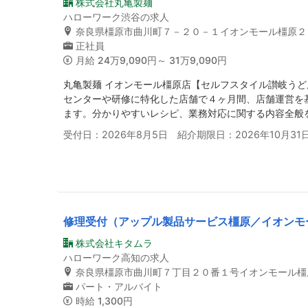
株式会社丸亀製麺
ハローワーク渋谷の求人
奈良県橿原市曲川町７－２０－１イオンモール橿原２
正社員
月給
24万9,090円～ 31万9,090円
丸亀製麺 イオンモール橿原店【セルフスタイル讃岐う
センターや研修に特化した店舗で４ヶ月間、店舗運営を
ます。分かりやすいレシピ、業務対応に関する内容全般
受付日：2026年8月5日 紹介期限日：2026年10月31
修理受付（アップル製品サービス橿原／イオンモ
株式会社キタムラ
ハローワーク高知の求人
奈良県橿原市曲川町７丁目２０番１号イオンモール橿
パート・アルバイト
時給
1,300円