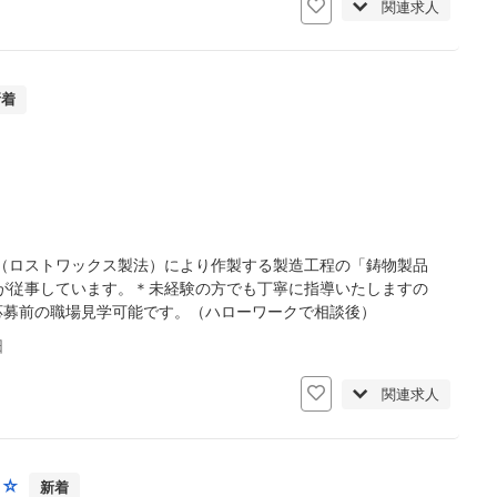
関連求人
新着
（ロストワックス製法）により作製する製造工程の「鋳物製品
が従事しています。＊未経験の方でも丁寧に指導いたしますの
応募前の職場見学可能です。（ハローワークで相談後）
日
関連求人
！☆
新着