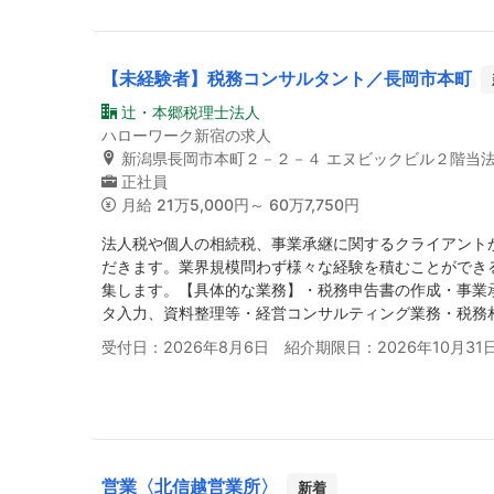
【未経験者】税務コンサルタント／長岡市本町
辻・本郷税理士法人
ハローワーク新宿の求人
新潟県長岡市本町２－２－４ エヌビックビル２階当
正社員
月給
21万5,000円～ 60万7,750円
法人税や個人の相続税、事業承継に関するクライアント
だきます。業界規模問わず様々な経験を積むことができ
集します。【具体的な業務】・税務申告書の作成・事業
タ入力、資料整理等・経営コンサルティング業務・税務相
受付日：2026年8月6日 紹介期限日：2026年10月31
営業〈北信越営業所〉
新着