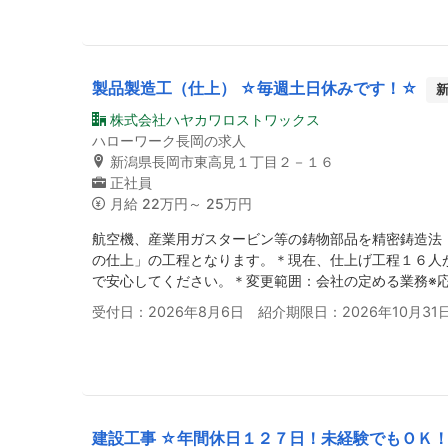
製品製造工（仕上） ☆毎週土日休みです！☆
株式会社ハヤカワロストワックス
ハローワーク長岡の求人
新潟県長岡市東高見１丁目２－１６
正社員
月給
22万円～ 25万円
航空機、産業用ガスタービン等の鋳物部品を精密鋳造法
の仕上」の工程となります。＊現在、仕上げ工程１６人
で安心してください。＊変更範囲：会社の定める業務※
受付日：2026年8月6日 紹介期限日：2026年10月31
建設工事 ☆年間休日１２７日！未経験でもＯＫ