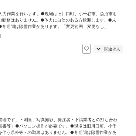
人力作業を行います。●現場は旧川口町、小千谷市、魚沼市を
の勤務はありません。●体力に自信のある方歓迎します。●未
●冬期間は除雪作業があります。「変更範囲：変更なし」
日
関連求人
管理です。・測量、写真撮影、発注者・下請業者との打ち合わ
画書等）●パソコン操作が必要です。●現場は旧川口町、小千
を伴う県外等への勤務はありません。●冬期間は除雪作業があ