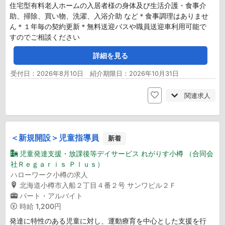
住宅型有料老人ホームの入居者様の身体及び生活介護・食事介
助、掃除、買い物、洗濯、入浴介助 など＊食事調理はありませ
ん＊１年毎の契約更新＊無料送迎バスや職員送迎車利用可能で
すのでご相談ください
詳細を見る
受付日：2026年8月10日 紹介期限日：2026年10月31日
関連求人
＜新規開設＞児童指導員
新着
児童発達支援・放課後等デイサービス れがりす小樽 （合同会
社Ｒｅｇａｒｉｓ Ｐｌｕｓ）
ハローワーク小樽の求人
北海道小樽市入船２丁目４番２号 サンワビル２Ｆ
パート・アルバイト
時給
1,200円
発達に特性のある児童に対し、運動療育を中心とした支援を行