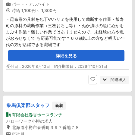
パート・アルバイト
時給
1,100円～ 1,300円
・昆布巻の具材を包丁やハサミを使用して裁断する作業・飯寿
司の原料の裁断作業（三枚おろし等）・ぬか漬けの魚にぬかを
まぶす作業＊難しい作業ではありませんので、未経験の方や魚
がおろせなくて も応募可能です＊６０歳以上の方など幅広い年
代の方が活躍できる職場です
詳細を見る
受付日：2026年8月10日 紹介期限日：2026年10月31日
関連求人
乗馬倶楽部スタッフ
新着
有限会社春香ホースランチ
ハローワーク小樽の求人
北海道小樽市春香町３９７番地７８
正社員