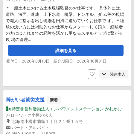
＊一般土木における土木現場監督のお仕事です。 具体的には、
道路、法面、造成、上下水道、橋梁、トンネル、ダ ム等の現場
で職人に指示を出し現場を円滑に進めていくお仕事で す。＊経
験の浅い方には補助的なお仕事からスタートして頂き、経験者
の方にはこれまでの経験を活かし更なるスキルアップに繋がる
現 場の管理…
詳細を見る
受付日：2026年8月10日 紹介期限日：2026年10月31日
関連求人
障がい者就労支援
新着
特定非営利活動法人エンパワメントステーション かむかむ
ハローワーク小樽の求人
北海道小樽市蘭島１丁目２１番１５号
パート・アルバイト
時給
1,100円～ 1,150円