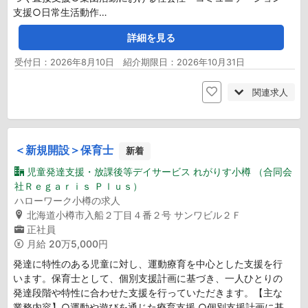
支援○日常生活動作…
詳細を見る
受付日：2026年8月10日 紹介期限日：2026年10月31日
関連求人
＜新規開設＞保育士
新着
児童発達支援・放課後等デイサービス れがりす小樽 （合同会
社Ｒｅｇａｒｉｓ Ｐｌｕｓ）
ハローワーク小樽の求人
北海道小樽市入船２丁目４番２号 サンワビル２Ｆ
正社員
月給
20万5,000円
発達に特性のある児童に対し、運動療育を中心とした支援を行
います。保育士として、個別支援計画に基づき、一人ひとりの
発達段階や特性に合わせた支援を行っていただきます。【主な
業務内容】○運動や遊びを通じた療育支援 ○個別支援計画に基