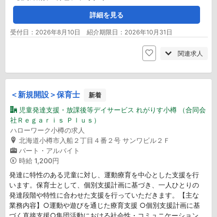
詳細を見る
受付日：2026年8月10日 紹介期限日：2026年10月31日
関連求人
＜新規開設＞保育士
新着
児童発達支援・放課後等デイサービス れがりす小樽 （合同会
社Ｒｅｇａｒｉｓ Ｐｌｕｓ）
ハローワーク小樽の求人
北海道小樽市入船２丁目４番２号 サンワビル２Ｆ
パート・アルバイト
時給
1,200円
発達に特性のある児童に対し、運動療育を中心とした支援を行
います。保育士として、個別支援計画に基づき、一人ひとりの
発達段階や特性に合わせた支援を行っていただきます。【主な
業務内容】○運動や遊びを通じた療育支援 ○個別支援計画に基
づく直接支援○集団活動における社会性・コミュニケーション