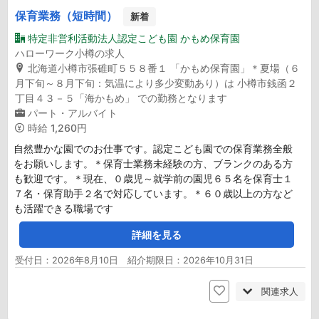
保育業務（短時間）
新着
特定非営利活動法人認定こども園 かもめ保育園
ハローワーク小樽の求人
北海道小樽市張碓町５５８番１ 「かもめ保育園」＊夏場（６
月下旬～８月下旬：気温により多少変動あり）は 小樽市銭函２
丁目４３－５「海かもめ」 での勤務となります
パート・アルバイト
時給
1,260円
自然豊かな園でのお仕事です。認定こども園での保育業務全般
をお願いします。＊保育士業務未経験の方、ブランクのある方
も歓迎です。＊現在、０歳児～就学前の園児６５名を保育士１
７名・保育助手２名で対応しています。＊６０歳以上の方など
も活躍できる職場です
詳細を見る
受付日：2026年8月10日 紹介期限日：2026年10月31日
関連求人