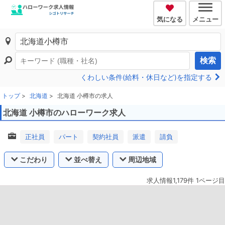
気になる
メニュー
検索
くわしい条件(給料・休日など)を指定する
トップ
北海道
北海道 小樽市の求人
北海道 小樽市のハローワーク求人
正社員
パート
契約社員
派遣
請負
こだわり
並べ替え
周辺地域
求人情報1,179件 1ページ目