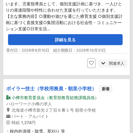
います。児童指導員として、個別支援計画に基づき、一人ひと
りの発達段階や特性に合わせた支援を行っていただきます。
【主な業務内容】○運動や遊びを通じた療育支援 ○個別支援計
画に基づく直接支援○集団活動における社会性・コミュニケー
ション支援○日常生活…
詳細を見る
受付日：2026年8月10日 紹介期限日：2026年10月31日
関連求人
ボイラー技士（学校用務員・朝里小学校）
新着
小樽市教育委員会（教育部教育総務課職員係）
ハローワーク小樽の求人
北海道小樽市新光２丁目６番１号 朝里小学校
パート・アルバイト
時給
1,374円
・校内外清掃・除雪、草刈り 等