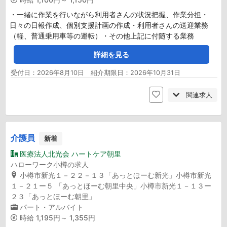
・一緒に作業を行いながら利用者さんの状況把握、作業分担・
日々の日報作成、個別支援計画の作成・利用者さんの送迎業務
（軽、普通乗用車等の運転）・その他上記に付随する業務
詳細を見る
受付日：2026年8月10日 紹介期限日：2026年10月31日
関連求人
介護員
新着
医療法人北光会 ハートケア朝里
ハローワーク小樽の求人
小樽市新光１－２２－１３「あっとほーむ新光」小樽市新光
１－２１ー５ 「あっとほーむ朝里中央」小樽市新光１－１３ー
２３「あっとほーむ朝里」
パート・アルバイト
時給
1,195円～ 1,355円