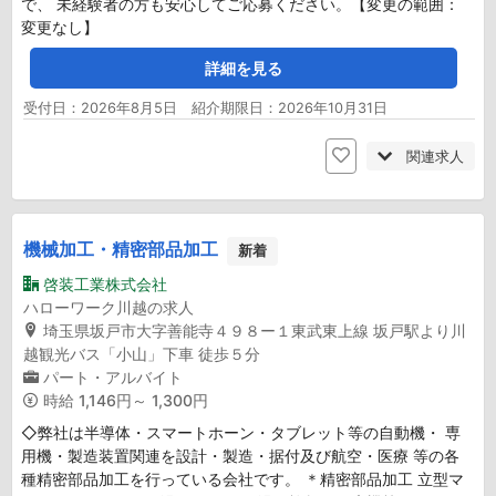
で、 未経験者の方も安心してご応募ください。【変更の範囲：
変更なし】
詳細を見る
受付日：2026年8月5日 紹介期限日：2026年10月31日
関連求人
機械加工・精密部品加工
新着
啓装工業株式会社
ハローワーク川越の求人
埼玉県坂戸市大字善能寺４９８ー１東武東上線 坂戸駅より川
越観光バス「小山」下車 徒歩５分
パート・アルバイト
時給
1,146円～ 1,300円
◇弊社は半導体・スマートホーン・タブレット等の自動機・ 専
用機・製造装置関連を設計・製造・据付及び航空・医療 等の各
種精密部品加工を行っている会社です。 ＊精密部品加工 立型マ