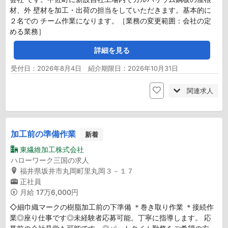
材、外 壁材を加工・出荷の担当をしていただきます。基本的に
２名での チーム作業になります。［業務の変更範囲：会社の定
める業務］
詳細を見る
受付日：2026年8月4日 紹介期限日：2026年10月31日
関連求人
加工前の準備作業
新着
東繊維加工株式会社
ハローワーク三国の求人
福井県坂井市丸岡町里丸岡３－１７
正社員
月給
17万6,000円
◇細巾織マークの樹脂加工前の下準備 ＊巻き取り作業 ＊接続作
業◎座り仕事です◎未経験者応募可能。丁寧に指導します。 応