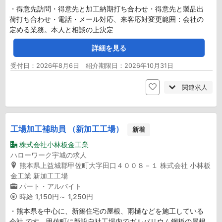
・得意先訪問・得意先と加工納期打ち合わせ・得意先と製品出
荷打ち合わせ・電話・メール対応、来客応対変更範囲：会社の
定める業務。本人と相談の上決定
詳細を見る
受付日：2026年8月6日 紹介期限日：2026年10月31日
関連求人
工場加工補助員 （新加工工場）
新着
株式会社小林板金工業
ハローワーク宇城の求人
熊本県上益城郡甲佐町大字田口４００８－１ 株式会社 小林板
金工業 新加工工場
パート・アルバイト
時給
1,150円～ 1,250円
・熊本県を中心に、新築住宅の屋根、雨樋などを施工している
会社 です。甲佐町に新設自社工場内でガルバリウム鋼板の屋根