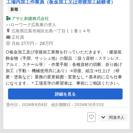
工場内加工作業員（板金加工又は溶接加工経験者）
新着
アサヒ創建株式会社
ハローワーク広島東の求人
広島県広島市南区出島一丁目１１番１４号
正社員
月給
21万円～ 28万円
○板金加工及び溶接加工業務を行っていただきます。・建築装
飾金物（手摺、サッシュ他）の製品 〔扱う資材：ステンレス、
アルミ、スチール等〕・作業手順：各種資材の切断、折り曲げ
加工（手動・ 機械使用共にあり）→溶接、組立→仕上げ （研
磨・塗装など）業務の変更範囲：変更なし＊基本的に立ち仕事
になります。＊工場見学の希望者は、事前にご相談ください。
詳細を見る
受付日：2026年8月6日 紹介期限日：2026年10月31日
関連求人