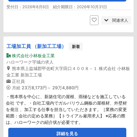
受付日：2026年8月6日 紹介期限日：2026年10月31日
関連求人
工場加工員 （新加工工場）
新着
株式会社小林板金工業
ハローワーク宇城の求人
熊本県上益城郡甲佐町大字田口４００８－１ 株式会社 小林板
金工業 新加工工場
正社員
月給
23万8,173円～ 29万4,880円
・熊本県を中心に、新築住宅の屋根、雨樋などを施工している
会社 です。・自社工場内でガルバリウム鋼板の屋根材、外壁材
を発注 、加工する仕事を担当していただきます。［業務の変更
範囲：会社の定める業務］【トライアル雇用求人】 ※応募の際
は、ハローワークの紹介状が必要です。
詳細を見る