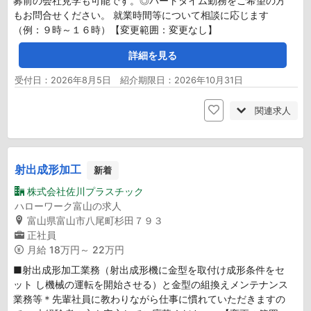
募前の会社見学も可能です。◎パートタイム勤務をご希望の方
もお問合せください。 就業時間等について相談に応じます
（例：９時～１６時）【変更範囲：変更なし】
詳細を見る
受付日：2026年8月5日 紹介期限日：2026年10月31日
関連求人
射出成形加工
新着
株式会社佐川プラスチック
ハローワーク富山の求人
富山県富山市八尾町杉田７９３
正社員
月給
18万円～ 22万円
■射出成形加工業務（射出成形機に金型を取付け成形条件をセ
ット し機械の運転を開始させる）と金型の組換えメンテナンス
業務等＊先輩社員に教わりながら仕事に慣れていただきますの