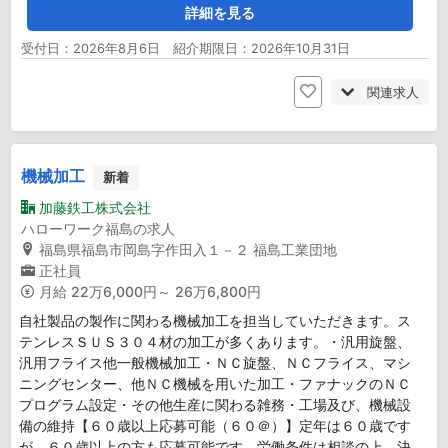
詳細を見る
受付日：2026年8月6日 紹介期限日：2026年10月31日
関連求人
機械加工
新着
加藤鉄工株式会社
ハローワーク福島の求人
福島県福島市岡島字作田入１－２ 福島工業団地
正社員
月給
22万6,000円～ 26万6,800円
自社製品の製作に関わる機械加工を担当していただきます。ス
テンレスＳＵＳ３０４材の加工が多くあります。・汎用旋盤、
汎用フライス他一般機械加工・ＮＣ旋盤、ＮＣフライス、マシ
ニングセンター、他ＮＣ機械を用いた加工・ファナックのＮＣ
プログラム設定・その他生産に関わる雑務・工場及び、機械設
備の維持【６０歳以上応募可能（６０＠）】定年は６０歳です
が、６０歳以上の方も応募可能です。労働条件は相談の上、決