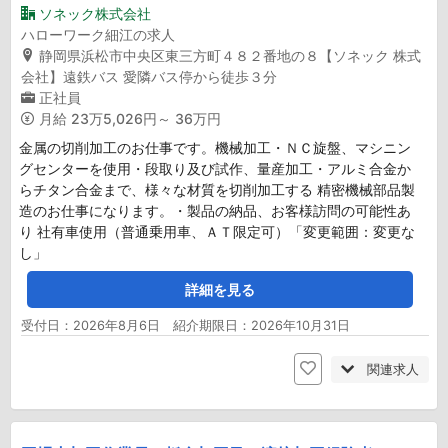
ソネック株式会社
ハローワーク細江の求人
静岡県浜松市中央区東三方町４８２番地の８【ソネック 株式
会社】遠鉄バス 愛隣バス停から徒歩３分
正社員
月給
23万5,026円～ 36万円
金属の切削加工のお仕事です。機械加工・ＮＣ旋盤、マシニン
グセンターを使用・段取り及び試作、量産加工・アルミ合金か
らチタン合金まで、様々な材質を切削加工する 精密機械部品製
造のお仕事になります。・製品の納品、お客様訪問の可能性あ
り 社有車使用（普通乗用車、ＡＴ限定可）「変更範囲：変更な
し」
詳細を見る
受付日：2026年8月6日 紹介期限日：2026年10月31日
関連求人