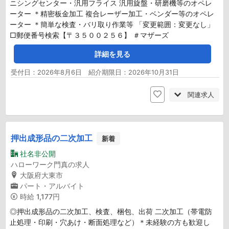
ニシングセンター・汎用フライス 汎用旋盤・研磨機等のオペレ
ーター ＊精密板金加工 複合レーザー加工・ベンダー等のオペレ
ーター ＊簡単な検査・バリ取り作業等 「変更範囲：変更なし」
□郵便番号検索【〒３５００２５６】 ＃マザーズ
詳細を見る
受付日：2026年8月6日 紹介期限日：2026年10月31日
関連求人
押出成形品の二次加工
新着
社名非公開
ハローワーク門真の求人
大阪府大東市
パート・アルバイト
時給
1,177円
◎押出成形品の二次加工、検査、梱包、出荷 二次加工（帯電防
止処理・印刷・穴あけ・断面処理など）＊未経験の方も歓迎し