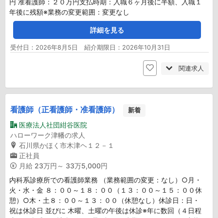
円 准看護師：２０万円支払時期：入職６ヶ月後に半額、入職１
年後に残額※業務の変更範囲：変更なし
詳細を見る
受付日：2026年8月5日 紹介期限日：2026年10月31日
関連求人
看護師（正看護師・准看護師）
新着
医療法人社団紺谷医院
ハローワーク津幡の求人
石川県かほく市木津ヘ１２－１
正社員
月給
23万円～ 33万5,000円
内科系診療所での看護師業務 （業務範囲の変更：なし）○月・
火・水・金 ８：００～１８：００（１３：００～１５：００休
憩）○木・土８：００～１３：００（休憩なし）休診日：日・
祝は休診日 並びに 木曜、土曜の午後は休診※年に数回（４日程