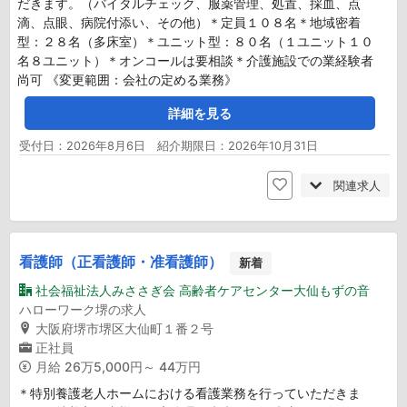
だきます。（バイタルチェック、服薬管理、処置、採血、点
滴、点眼、病院付添い、その他）＊定員１０８名＊地域密着
型：２８名（多床室）＊ユニット型：８０名（１ユニット１０
名８ユニット）＊オンコールは要相談＊介護施設での業経験者
尚可 《変更範囲：会社の定める業務》
詳細を見る
受付日：2026年8月6日 紹介期限日：2026年10月31日
関連求人
看護師（正看護師・准看護師）
新着
社会福祉法人みささぎ会 高齢者ケアセンター大仙もずの音
ハローワーク堺の求人
大阪府堺市堺区大仙町１番２号
正社員
月給
26万5,000円～ 44万円
＊特別養護老人ホームにおける看護業務を行っていただきま