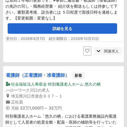
は原則１年毎の更新です。※事前に履歴書・看護師（准看護師）
の免許の写し・職務経歴書・ 紹介状を郵送もしくは持参して下
さい。書類選考後、該当者には ５日程度で面接日時を連絡しま
す。【変更範囲：変更なし】
詳細を見る
受付日：2026年8月7日 紹介期限日：2026年10月31日
関連求人
看護師（正看護師・准看護師）
新着
社会福祉法人寿星会 特別養護老人ホーム 悠久の栖
ハローワーク川口の求人
埼玉県川口市道合９３７－１
正社員
月給
22万1,000円～ 32万円
特別養護老人ホーム「悠久の栖」における看護業務施設内看護
師として入居者の処置全般・配薬・医師の補助等を行っていた