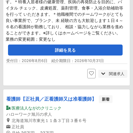
す。＊特養入居者様の健康管理、疾病の再発防止を目的に、バ
イタル チェック、皮膚処置、薬剤管理、食事・入浴介助補助等
を行って いただきます。＊他職種間でのチームワークがとても
良い事業所で、ブランク、未 経験の方も大歓迎します１日４～
６名の看護師が勤務しており、 相談・協力しながら業務を進め
ることができます。※詳しくはホームページをご覧ください。
業務の変更範囲；変更なし
詳細を見る
受付日：2026年8月6日 紹介期限日：2026年10月31日
関連求人
看護師【正社員／正看護師又は准看護師】
新着
医療法人ながのクリニック
ハローワーク旭川の求人
北海道旭川市東光１１条３丁目３番６号
正社員
月給
20万円～ 22万円