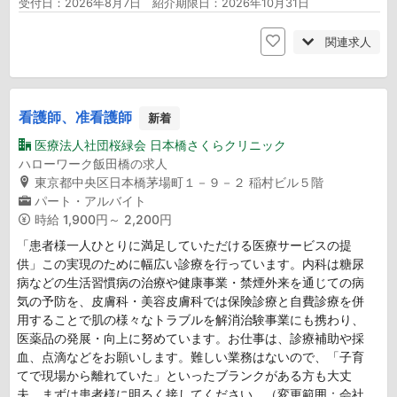
受付日：2026年8月7日 紹介期限日：2026年10月31日
関連求人
看護師、准看護師
新着
医療法人社団桜緑会 日本橋さくらクリニック
ハローワーク飯田橋の求人
東京都中央区日本橋茅場町１－９－２ 稲村ビル５階
パート・アルバイト
時給
1,900円～ 2,200円
「患者様一人ひとりに満足していただける医療サービスの提
供」この実現のために幅広い診療を行っています。内科は糖尿
病などの生活習慣病の治療や健康事業・禁煙外来を通じての病
気の予防を、皮膚科・美容皮膚科では保険診療と自費診療を併
用することで肌の様々なトラブルを解消治験事業にも携わり、
医薬品の発展・向上に努めています。お仕事は、診療補助や採
血、点滴などをお願いします。難しい業務はないので、「子育
てで現場から離れていた」といったブランクがある方も大丈
夫。まずは患者様に明るく接してください。（変更範囲：会社