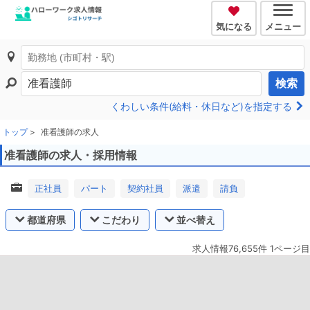
気になる
メニュー
検索
くわしい条件(給料・休日など)を指定する
トップ
准看護師の求人
准看護師の求人・採用情報
正社員
パート
契約社員
派遣
請負
都道府県
こだわり
並べ替え
求人情報76,655件 1ページ目