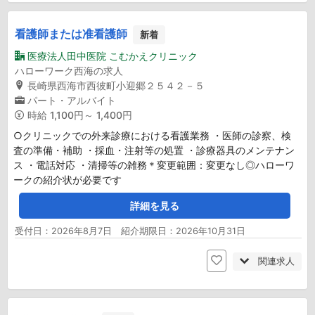
看護師または准看護師
新着
医療法人田中医院 こむかえクリニック
ハローワーク西海の求人
長崎県西海市西彼町小迎郷２５４２－５
パート・アルバイト
時給
1,100円～ 1,400円
○クリニックでの外来診療における看護業務 ・医師の診察、検
査の準備・補助 ・採血・注射等の処置 ・診療器具のメンテナン
ス ・電話対応 ・清掃等の雑務＊変更範囲：変更なし◎ハローワ
ークの紹介状が必要です
詳細を見る
受付日：2026年8月7日 紹介期限日：2026年10月31日
関連求人