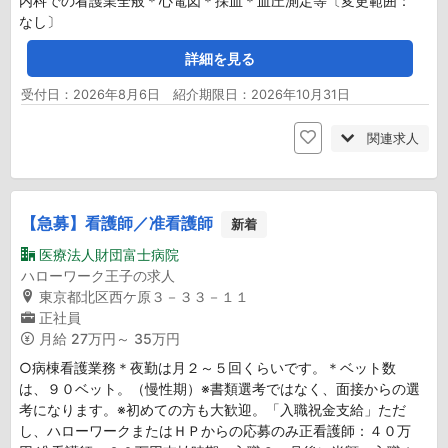
内科での看護業全般＊心電図＊採血＊血圧測定等〔変更範囲：
なし〕
詳細を見る
受付日：2026年8月6日 紹介期限日：2026年10月31日
関連求人
【急募】看護師／准看護師
新着
医療法人財団富士病院
ハローワーク王子の求人
東京都北区西ケ原３－３３－１１
正社員
月給
27万円～ 35万円
○病棟看護業務＊夜勤は月２～５回くらいです。＊ベット数
は、９０ベット。（慢性期）※書類選考ではなく、面接からの選
考になります。※初めての方も大歓迎。「入職祝金支給」ただ
し、ハローワークまたはＨＰからの応募のみ正看護師：４０万