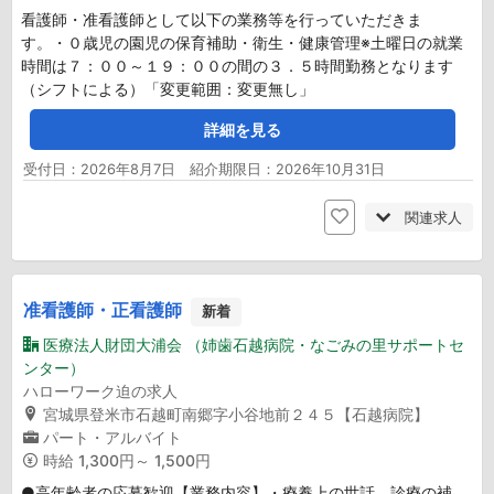
看護師・准看護師として以下の業務等を行っていただきま
す。・０歳児の園児の保育補助・衛生・健康管理※土曜日の就業
時間は７：００～１９：００の間の３．５時間勤務となります
（シフトによる）「変更範囲：変更無し」
詳細を見る
受付日：2026年8月7日 紹介期限日：2026年10月31日
関連求人
准看護師・正看護師
新着
医療法人財団大浦会 （姉歯石越病院・なごみの里サポートセ
ンター）
ハローワーク迫の求人
宮城県登米市石越町南郷字小谷地前２４５【石越病院】
パート・アルバイト
時給
1,300円～ 1,500円
●高年齢者の応募歓迎【業務内容】・療養上の世話、診療の補