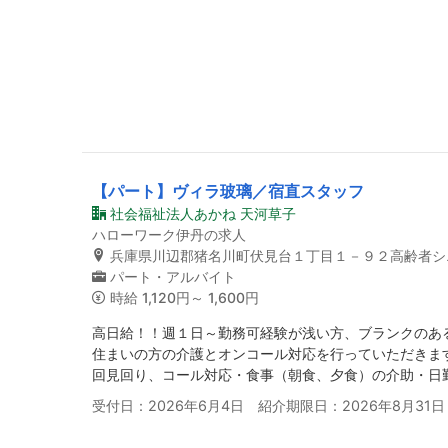
【パート】ヴィラ玻璃／宿直スタッフ
社会福祉法人あかね 天河草子
ハローワーク伊丹の求人
兵庫県川辺郡猪名川町伏見台１丁目１－９２高齢者シ
パート・アルバイト
時給
1,120円～ 1,600円
高日給！！週１日～勤務可経験が浅い方、ブランクのあ
住まいの方の介護とオンコール対応を行っていただきま
回見回り、コール対応・食事（朝食、夕食）の介助・日
受付日：2026年6月4日 紹介期限日：2026年8月31日