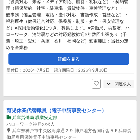
（役員対応、来客・メディア対応、贈答・礼状など）・契約管
理（損保契約、社宅・駐車場・賃貸物件・車検管理など）・一
般事務（備品管理、電話・慶弔対応、書類作成・営繕など）・
福利厚生（健保組合対応、保養所・制服・弁当・保安管理な
ど）※採用活動強化につき、募集します。※労働局、労基署、ハ
ローワーク、消防署などの対応経験歓迎※年数回出張あり（千
葉・埼玉・愛知・兵庫・香川・福岡など）変更範囲：当社の定
める全業務
詳細を見る
受付日：2026年7月2日 紹介期限日：2026年9月30日
関連求人
育児休業代替職員（電子申請事務センター）
兵庫労働局 職業安定部
ハローワーク神戸の求人
兵庫県神戸市中央区海岸通２９ 神戸地方合同庁舎５Ｆ兵庫労
働局雇用保険電子申請事務センター