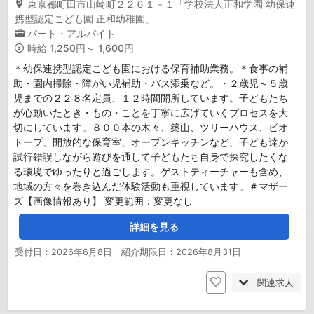
東京都町田市山崎町２２６１－１「学校法人正和学園 幼保連
携型認定こども園 正和幼稚園」
パート・アルバイト
時給
1,250円～ 1,600円
＊幼保連携型認定こども園における保育補助業務。＊食事の補
助・園内掃除・障がい児補助・バス添乗など。・２歳児～５歳
児までの２２８名定員、１２時間開所しています。子どもたち
が心動いたとき・もの・ことを丁寧に広げていくプロセスを大
切にしています。８００本の木々、築山、ツリーハウス、ビオ
トープ、開放的な保育室、オープンキッチンなど、子ども達が
試行錯誤しながら遊びを通して子どもたち自身で探究したくな
る環境でゆったりと過ごします。ゲストティーチャーも含め、
地域の方々を巻き込んだ体験活動も重視しています。＃マザー
ズ【画像情報あり】 変更範囲：変更なし
詳細を見る
受付日：2026年6月8日 紹介期限日：2026年8月31日
関連求人