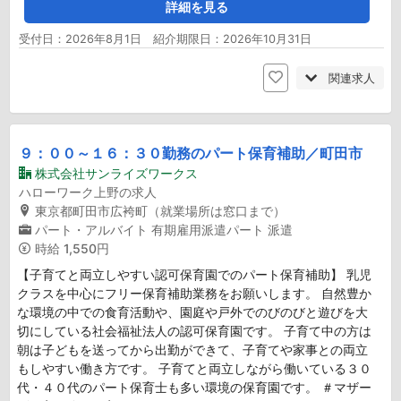
詳細を見る
受付日：2026年8月1日 紹介期限日：2026年10月31日
関連求人
９：００～１６：３０勤務のパート保育補助／町田市
株式会社サンライズワークス
ハローワーク上野の求人
東京都町田市広袴町（就業場所は窓口まで）
パート・アルバイト
有期雇用派遣パート
派遣
時給
1,550円
【子育てと両立しやすい認可保育園でのパート保育補助】 乳児
クラスを中心にフリー保育補助業務をお願いします。 自然豊か
な環境の中での食育活動や、園庭や戸外でのびのびと遊びを大
切にしている社会福祉法人の認可保育園です。 子育て中の方は
朝は子どもを送ってから出勤ができて、子育てや家事との両立
もしやすい働き方です。 子育てと両立しながら働いている３０
代・４０代のパート保育士も多い環境の保育園です。 ＃マザー