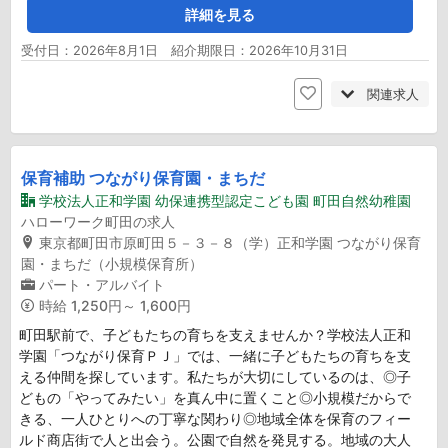
詳細を見る
受付日：2026年8月1日 紹介期限日：2026年10月31日
関連求人
保育補助 つながり保育園・まちだ
学校法人正和学園 幼保連携型認定こども園 町田自然幼稚園
ハローワーク町田の求人
東京都町田市原町田５－３－８（学）正和学園 つながり保育
園・まちだ（小規模保育所）
パート・アルバイト
時給
1,250円～ 1,600円
町田駅前で、子どもたちの育ちを支えませんか？学校法人正和
学園「つながり保育ＰＪ」では、一緒に子どもたちの育ちを支
える仲間を探しています。私たちが大切にしているのは、◎子
どもの「やってみたい」を真ん中に置くこと◎小規模だからで
きる、一人ひとりへの丁寧な関わり◎地域全体を保育のフィー
ルド商店街で人と出会う。公園で自然を発見する。地域の大人