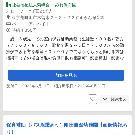
社会福祉法人紫峰会 すみれ保育園
ハローワーク町田の求人
東京都町田市木曽東２－３－２２すずらん保育園
パート・アルバイト
時給
1,350円
１歳～５歳児までの室内保育補助業務（生徒数：３０名）朝方
（７：００～９：００）勤務で週３～５日＊７：００からの勤
務ができる方を希望＊９：００までではなくもっと働ける方は
相談可（その場合は週の労働日数も相談可）変更範囲：変更な
し
詳細を見る
受付日：2026年6月10日 紹介期限日：2026年8月31日
関連求人
保育補助（バス添乗あり）町田自然幼稚園【画像情報あ
り】