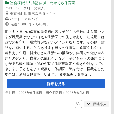
社会福祉法人揺籃会 第二わかくさ保育園
ハローワーク町田の求人
東京都町田市木曽西５－１－１
パート・アルバイト
時給
1,300円～ 1,400円
朝・夕・日中の保育補助業務内容は子どもの年齢により違いま
すが乳児期はおむつ替えや生活面での促しがあり、幼児期には
遊びの見守り・環境設定などがメインとなります。その他、雑
務をお願いすることもあります日々の保育は、食事やおやつ、
着替え、午睡、排泄などの生活への援助や、集団での遊びや友
達との関わり、自然との触れ合いなど、子どもたちの発達につ
ながる活動や興味・関心が持てる環境設定や働きかけをしてい
きます。子どもをよく観察し、体調面に気を付け、怪我をした
場合は、適切な処置を行います。 変更範囲：変更なし
詳細を見る
受付日：2026年6月15日 紹介期限日：2026年8月31日
関連求人