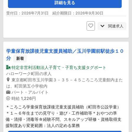
詳細を見る
受付日：2026年7月31日 紹介期限日：2026年9月30日
関連求人
学童保育放課後児童支援員補助／玉川学園前駅徒歩１０
分
新着
特定非営利活動法人子育て・子育ち支援タグボート
ハローワーク町田の求人
東京都町田市玉川学園３－３５－４５ころころ児童館内また
は、町田第五小学校内
パート・アルバイト
時給
1,226円
＊ころころ学童保育放課後児童支援員補助（町田市公設学童）
＊１～６年生までの見守り・遊び・工作補助等＊おやつの準
備・清掃・消毒等☆経験不問、スキルアップ研修・資格取得支
援制度あり変更範囲：法人の定める業務