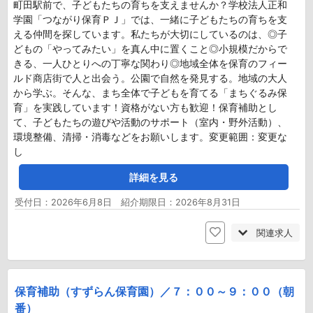
町田駅前で、子どもたちの育ちを支えませんか？学校法人正和
学園「つながり保育ＰＪ」では、一緒に子どもたちの育ちを支
える仲間を探しています。私たちが大切にしているのは、◎子
どもの「やってみたい」を真ん中に置くこと◎小規模だからで
きる、一人ひとりへの丁寧な関わり◎地域全体を保育のフィー
ルド商店街で人と出会う。公園で自然を発見する。地域の大人
から学ぶ。そんな、まち全体で子どもを育てる「まちぐるみ保
育」を実践しています！資格がない方も歓迎！保育補助とし
て、子どもたちの遊びや活動のサポート（室内・野外活動）、
環境整備、清掃・消毒などをお願いします。変更範囲：変更な
し
詳細を見る
受付日：2026年6月8日 紹介期限日：2026年8月31日
関連求人
保育補助（すずらん保育園）／７：００～９：００（朝
番）