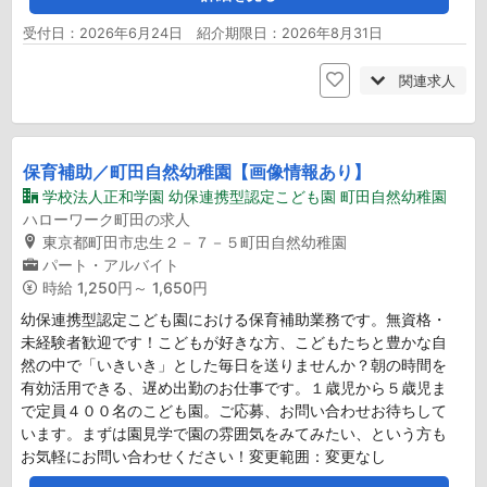
受付日：2026年6月24日 紹介期限日：2026年8月31日
関連求人
保育補助／町田自然幼稚園【画像情報あり】
学校法人正和学園 幼保連携型認定こども園 町田自然幼稚園
ハローワーク町田の求人
東京都町田市忠生２－７－５町田自然幼稚園
パート・アルバイト
時給
1,250円～ 1,650円
幼保連携型認定こども園における保育補助業務です。無資格・
未経験者歓迎です！こどもが好きな方、こどもたちと豊かな自
然の中で「いきいき」とした毎日を送りませんか？朝の時間を
有効活用できる、遅め出勤のお仕事です。１歳児から５歳児ま
で定員４００名のこども園。ご応募、お問い合わせお待ちして
います。まずは園見学で園の雰囲気をみてみたい、という方も
お気軽にお問い合わせください！変更範囲：変更なし