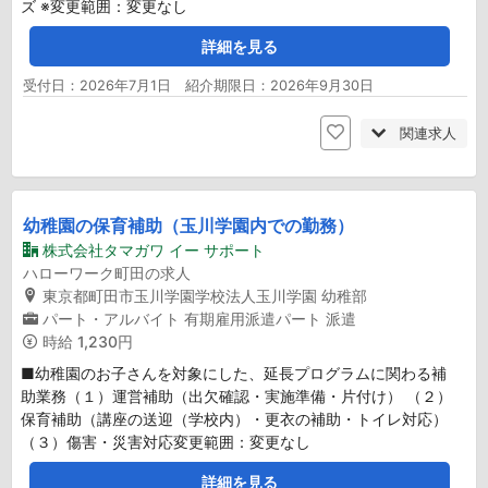
ズ ※変更範囲：変更なし
詳細を見る
受付日：2026年7月1日 紹介期限日：2026年9月30日
関連求人
幼稚園の保育補助（玉川学園内での勤務）
株式会社タマガワ イー サポート
ハローワーク町田の求人
東京都町田市玉川学園学校法人玉川学園 幼稚部
パート・アルバイト
有期雇用派遣パート
派遣
時給
1,230円
■幼稚園のお子さんを対象にした、延長プログラムに関わる補
助業務（１）運営補助（出欠確認・実施準備・片付け） （２）
保育補助（講座の送迎（学校内）・更衣の補助・トイレ対応）
（３）傷害・災害対応変更範囲：変更なし
詳細を見る