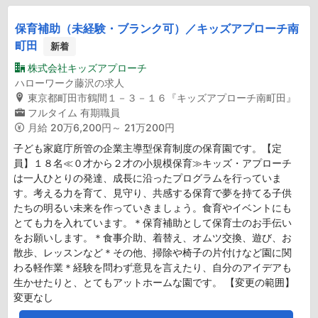
保育補助（未経験・ブランク可）／キッズアプローチ南
町田
新着
株式会社キッズアプローチ
ハローワーク藤沢の求人
東京都町田市鶴間１－３－１６『キッズアプローチ南町田』
フルタイム
有期職員
月給
20万6,200円～ 21万200円
子ども家庭庁所管の企業主導型保育制度の保育園です。【定
員】１８名≪０才から２才の小規模保育≫キッズ・アプローチ
は一人ひとりの発達、成長に沿ったプログラムを行っていま
す。考える力を育て、見守り、共感する保育で夢を持てる子供
たちの明るい未来を作っていきましょう。食育やイベントにも
とても力を入れています。＊保育補助として保育士のお手伝い
をお願いします。＊食事介助、着替え、オムツ交換、遊び、お
散歩、レッスンなど＊その他、掃除や椅子の片付けなど園に関
わる軽作業＊経験を問わず意見を言えたり、自分のアイデアも
生かせたりと、とてもアットホームな園です。 【変更の範囲】
変更なし