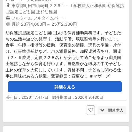
東京都町田市山崎町２２６１－１学校法人正和学園 幼保連携
型認定こども園 正和幼稚園
フルタイム
フルタイムパート
月給
23万4,600円～ 25万2,300円
幼保連携型認定こども園における保育補助業務です。子どもた
ちの生活や遊びの見守り、活動準備、環境整備等を行います。
食事・午睡・排泄等の援助、保育室の清掃、玩具の準備・片付
け、行事準備補助など。バス添乗業務、加配児対応あり。園児
（２～５歳児、定員２２８名）が安心して過ごせるよう職員同
士連携しながら保育を行います。自然豊かな環境の中で子ども
主体の保育を大切にしています。資格不問、子どもに関わる仕
事に興味のある方歓迎。変更範囲：変更なし ＃マザーズ
詳細を見る
受付日：2026年7月17日 紹介期限日：2026年9月30日
関連求人