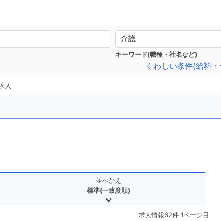
キーワード(職種・社名など)
くわしい条件(給料・
求人
並べかえ
標準(一致度順)
求人情報62件 1ページ目