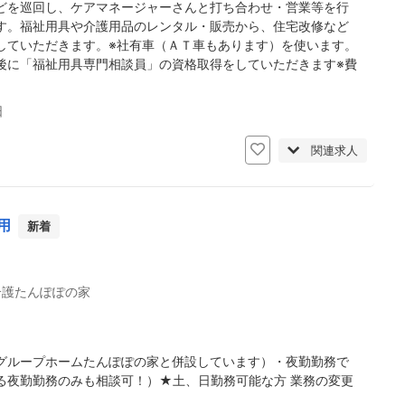
どを巡回し、ケアマネージャーさんと打ち合わせ・営業等を行
す。福祉用具や介護用品のレンタル・販売から、住宅改修など
していただきます。※社有車（ＡＴ車もあります）を使います。
後に「福祉用具専門相談員」の資格取得をしていただきます※費
日
関連求人
用
新着
介護たんぽぽの家
グループホームたんぽぽの家と併設しています）・夜勤勤務で
る夜勤勤務のみも相談可！）★土、日勤務可能な方 業務の変更