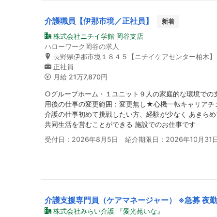
介護職員【伊那市境／正社員】
新着
株式会社ニチイ学館 岡谷支店
ハローワーク岡谷の求人
長野県伊那市境１８４５【ニチイケアセンター柏木】
正社員
月給
21万7,870円
○グループホーム・１ユニット９人の家庭的な環境での支
用後の仕事の変更範囲：変更無し★心機一転キャリアチ
介護の仕事初めて挑戦したい方、経験が少なく あきらめ
共同生活を営むことができる 施設でのお仕事です
受付日：2026年8月5日 紹介期限日：2026年10月31
介護支援専門員（ケアマネージャー） ※急募 夜
株式会社みらい介護 『愛光苑いな』