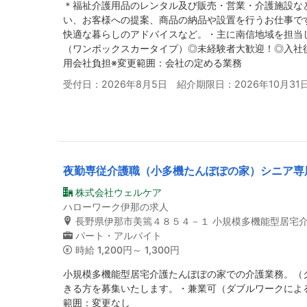
＊福祉介護用品のレンタル及び販売・営業・介護施設な
い、お客様への提案、商品の納品や設置を行うお仕事で
快適な暮らしのアドバイスなど。・主に南信地域を担当
（ワンボックスカータイプ）◎未経験者大歓迎！◎入社
用会社負担※変更範囲：会社の定める業務
受付日：2026年8月5日 紹介期限日：2026年10月31
夜勤専従介護職（小多機たんぽぽの家）シニア専
株式会社ウェルケア
ハローワーク伊那の求人
長野県伊那市美篶４８５４－１ 小規模多機能型居宅
パート・アルバイト
時給
1,200円～ 1,300円
小規模多機能型居宅介護たんぽぽの家での介護業務。（
きる方を募集いたします。・兼業可（ダブルワークによ
範囲：変更なし