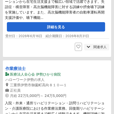
ーションから在宅生活支援まで幅広い領域で活躍できます。失
語症・構音障害・高次脳機能障害に対する訓練や摂食嚥下訓練
を実施しています。また、高次脳機能障害者の自動車運転再開
支援評価や、嚥下機能…
詳細を見る
受付日：2026年6月16日 紹介期限日：2026年8月31日
関連求人
作業療法士
医療法人全心会 伊勢ひかり病院
ハローワーク伊勢の求人
三重県伊勢市御薗町高向８１０―１
正社員
月給
22万5,000円～ 24万5,000円
入院・外来・通所リハビリテーション・訪問リハビリテーショ
ン・介護医療院における作業療法業務。回復期リハビリテーシ
ョンから在宅生活支援まで幅広く経験できます。機能訓練に加