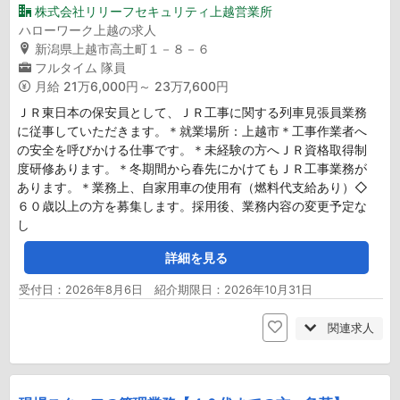
株式会社リリーフセキュリティ上越営業所
ハローワーク上越の求人
新潟県上越市高土町１－８－６
フルタイム
隊員
月給
21万6,000円～ 23万7,600円
ＪＲ東日本の保安員として、ＪＲ工事に関する列車見張員業務
に従事していただきます。＊就業場所：上越市＊工事作業者へ
の安全を呼びかける仕事です。＊未経験の方へＪＲ資格取得制
度研修あります。＊冬期間から春先にかけてもＪＲ工事業務が
あります。＊業務上、自家用車の使用有（燃料代支給あり）◇
６０歳以上の方を募集します。採用後、業務内容の変更予定な
し
詳細を見る
受付日：2026年8月6日 紹介期限日：2026年10月31日
関連求人