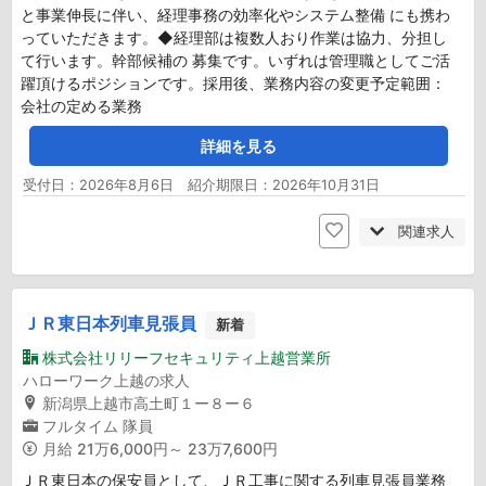
と事業伸長に伴い、経理事務の効率化やシステム整備 にも携わ
っていただきます。◆経理部は複数人おり作業は協力、分担し
て行います。幹部候補の 募集です。いずれは管理職としてご活
躍頂けるポジションです。採用後、業務内容の変更予定範囲：
会社の定める業務
詳細を見る
受付日：2026年8月6日 紹介期限日：2026年10月31日
関連求人
ＪＲ東日本列車見張員
新着
株式会社リリーフセキュリティ上越営業所
ハローワーク上越の求人
新潟県上越市高土町１ー８ー６
フルタイム
隊員
月給
21万6,000円～ 23万7,600円
ＪＲ東日本の保安員として、ＪＲ工事に関する列車見張員業務