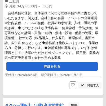
正社員
月給
34万3,000円～ 50万円
・会社業務の運営、全体業務に関わる総務事務作業に携わって
いただきます。例えば、会社主催の会議・イベントの企画運営
や社内規程・ルールの整備、社員の勤怠管理、入社・退職の手
続き等。◆そのほかの主な仕事内容 ・健康診断・予防接種、教
育訓練などの計画・実施 ・建物・敷地・設備・備品の管理、環
境整備 ・社外対応（物品購入、仕入発注、修理依頼、書類申
請、広告宣 伝など）など◆総務部は複数人いますので、作業は
協力、分担して行います。◆幹部候補の募集です。いずれは管
理職としてご活躍いただけるポ ジションです。 採用後、業務内
容の変更予定範囲：会社の定める業務
詳細を見る
受付日：2026年8月6日 紹介期限日：2026年10月31日
関連求人
タクシー運転士（日勤 高田営業所）
新着