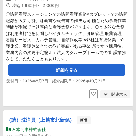
時給
1,885円～ 2,066円
〇訪問看護ステーションでの訪問看護業務※タブレットでの訪問
記録が入力可能。計画書や報告書の作成も可 能なため事務作業
時間が削減でき効率的な看護業務ができます。○具体的な業務
は利用者様宅を訪問しバイタルチェック、健康管理 服薬管理、
看護サービス、カルテ管理、書類作成等 ※弊社は育児休業、介
護休業、看護休業全ての取得実績がある事業 所です ※採用後、
業務内容の変更予定範囲：法人内グループホームでの看 護業務
をしていただくこともあります。
詳細を見る
受付日：2026年8月7日 紹介期限日：2026年10月31日
関連求人
（請）洗浄員（上越市北新保）
新着
石本商事株式会社
ハローワーク新潟の求人