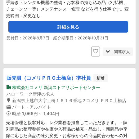
手続き・レンタル機器の整備・お客様の持ち込み品（刈払機、
チェーンソー等）メンテナンス・修理 などを行う仕事です。変
更範囲：変更なし
詳細を見る
受付日：2026年8月7日 紹介期限日：2026年10月31日
関連求人
販売員（コメリＰＲＯ土橋店）準社員
新着
株式会社コメリ 新潟ストアサポートセンター
ハローワーク新津の求人
新潟県上越市大字土橋１６１６番地２コメリ ＰＲＯ土橋店
パート・アルバイト
時給
1,066円～ 1,404円
売場管理と接客対応、レジ業務を担当していただきます。・陳
列商品の整理整頓や在庫や入荷品の補充・品出し・新商品や季
節に応じた商品の陳列変更・お客様からの商品問合わせへの対