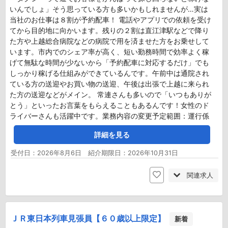
いんでしょ」そう思っている方も多いかもしれませんが…実は
当社のお仕事は８割が予約配車！ 電話やアプリでの依頼を受け
てから目的地に向かいます。残りの２割は直江津駅などで降り
た方や上越総合病院などの病院で用を済ませた方をお乗せして
います。市内でのシェア率が高く、短い勤務時間で効率よく稼
げて無駄な時間が少ないから「予約配車に対応するだけ」でも
しっかり稼げる仕組みができているんです。午前中は通院され
ている方の送迎やお買い物の送迎、午後は出張で上越に来られ
た方の送迎などがメイン。 常連さんも多いので「いつもありが
とう」といったお言葉をもらえることもあるんです！女性のド
ライバーさんも活躍中です。業務内容の変更予定範囲：運行係
詳細を見る
受付日：2026年8月6日 紹介期限日：2026年10月31日
関連求人
ＪＲ東日本列車見張員【６０歳以上限定】
新着