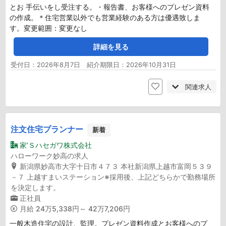
とお 手伝いをし受注する。・報告書、お客様へのプレゼン資料
の作成。＊住宅営業以外でも営業経験のある方は優遇致しま
す。変更範囲：変更なし
詳細を見る
受付日：2026年8月7日 紹介期限日：2026年10月31日
関連求人
注文住宅プランナー
新着
家’Ｓハセガワ株式会社
ハローワーク妙高の求人
新潟県妙高市大字十日市４７３ 本社新潟県上越市富岡５３９
－７ 上越すまいステーション※採用後、上記どちらかで勤務場所
を決定します。
正社員
月給
24万5,338円～ 42万7,206円
一般木造住宅の設計、監理。プレゼン資料作成とお客様へのプ