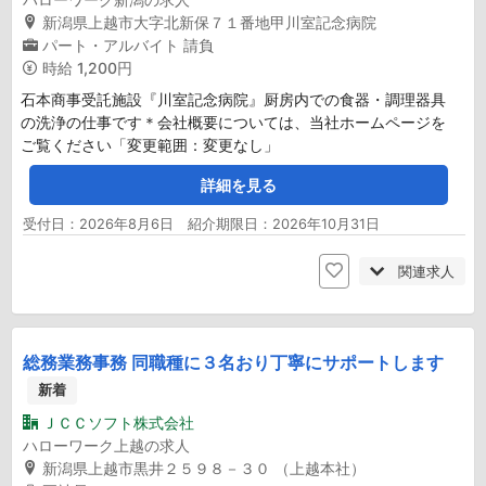
新潟県上越市大字北新保７１番地甲川室記念病院
パート・アルバイト
請負
時給
1,200円
石本商事受託施設『川室記念病院』厨房内での食器・調理器具
の洗浄の仕事です＊会社概要については、当社ホームページを
ご覧ください「変更範囲：変更なし」
詳細を見る
受付日：2026年8月6日 紹介期限日：2026年10月31日
関連求人
総務業務事務 同職種に３名おり丁寧にサポートします
新着
ＪＣＣソフト株式会社
ハローワーク上越の求人
新潟県上越市黒井２５９８－３０ （上越本社）