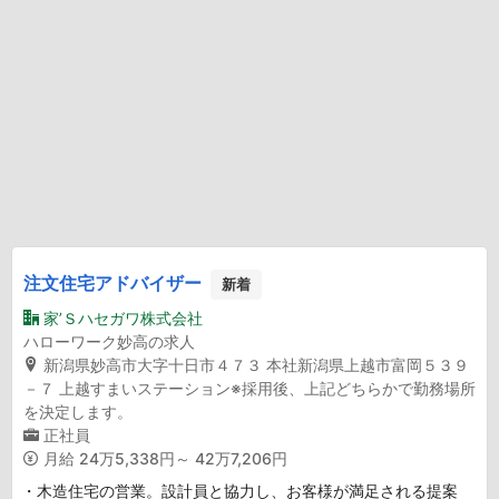
注文住宅アドバイザー
新着
家’Ｓハセガワ株式会社
ハローワーク妙高の求人
新潟県妙高市大字十日市４７３ 本社新潟県上越市富岡５３９
－７ 上越すまいステーション※採用後、上記どちらかで勤務場所
を決定します。
正社員
月給
24万5,338円～ 42万7,206円
・木造住宅の営業。設計員と協力し、お客様が満足される提案