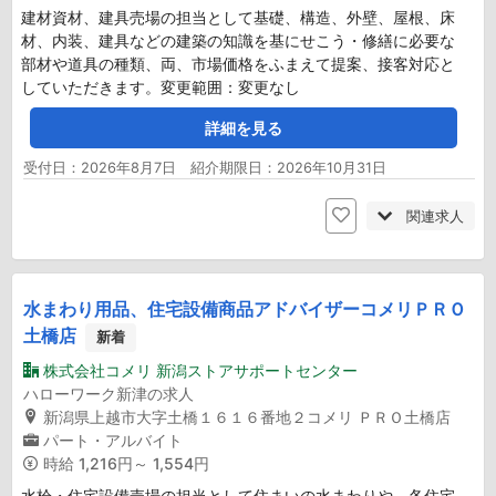
建材資材、建具売場の担当として基礎、構造、外壁、屋根、床
材、内装、建具などの建築の知識を基にせこう・修繕に必要な
部材や道具の種類、両、市場価格をふまえて提案、接客対応と
していただきます。変更範囲：変更なし
詳細を見る
受付日：2026年8月7日 紹介期限日：2026年10月31日
関連求人
水まわり用品、住宅設備商品アドバイザーコメリＰＲＯ
土橋店
新着
株式会社コメリ 新潟ストアサポートセンター
ハローワーク新津の求人
新潟県上越市大字土橋１６１６番地２コメリ ＰＲＯ土橋店
パート・アルバイト
時給
1,216円～ 1,554円
水栓・住宅設備売場の担当として住まいの水まわりや、各住宅