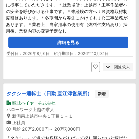
に従事していただきます。＊就業場所：上越市＊工事作業者へ
の安全を呼びかける仕事です。＊未経験の方へＪＲ資格取得制
度研修あります。＊冬期間から春先にかけてもＪＲ工事業務が
あります。＊業務上、自家用車の使用有（燃料代支給あり）採
用後、業務内容の変更予定なし
詳細を見る
受付日：2026年8月6日 紹介期限日：2026年10月31日
関連求人
タクシー運転士（日勤 直江津営業所）
新着
頸城ハイヤー株式会社
ハローワーク上越の求人
新潟県上越市中央１丁目１－１
正社員
月給
20万2,000円～ 20万7,000円
「タクシーって道でお客様をがんばって探し回らないと稼げな