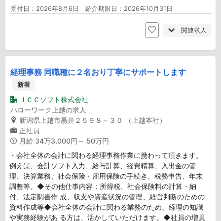
受付日：2026年8月6日 紹介期限日：2026年10月31日
関連求人
経理事務 同職種に２名おり丁寧にサポートします
新着
ＪＣＣソフト株式会社
ハローワーク上越の求人
新潟県上越市黒井２５９８－３０ （上越本社）
正社員
月給
34万3,000円～ 50万円
・会社全体の会計に関わる経理事務作業に携わって頂きます。
例えば、会計ソフト入力、給与計算、経費精算、入出金の管
理、決算業務、社会保険・雇用保険の手続き、税務申告、年末
調整等。◆その他仕事内容：所得税、社会保険料の計算・納
付、法定調書作 成、収支や資産状況の管理、経営判断のための
資料作成等◆会社全体の会計に関わる業務のため、経理の知識
や実務経験があ る方は、活かしていただけます。◆社員の増員