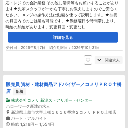
応・レジでの会計業務 その他に清掃等もお願いすることがあり
ます★先輩スタッフが一から丁寧にお教えしますのでご安心く
ださい。 ※レジの操作方法は動画を使って説明します。★扶養
の範囲内でのご就業も可能です。★勤務曜日や時間帯により、
時給の加給があります。変更範囲：変更なし
詳細を見る
受付日：2026年8月7日 紹介期限日：2026年10月31日
関連求人
販売員 資材・建材商品アドバイザー／コメリＰＲＯ土橋
店
新着
株式会社コメリ 新潟ストアサポートセンター
ハローワーク新津の求人
新潟県上越市大字土橋１６１６番地２コメリ ＰＲＯ土橋店
パート・アルバイト
時給
1,216円～ 1,554円