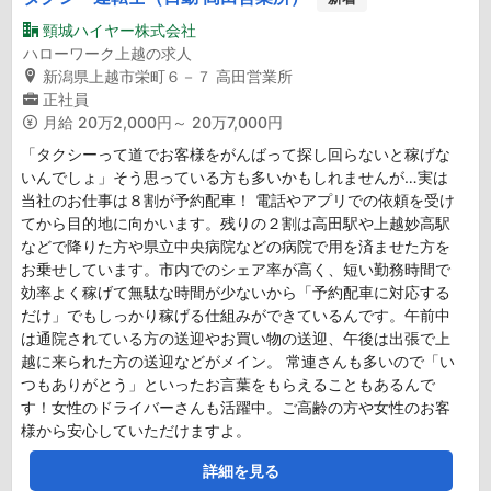
頸城ハイヤー株式会社
ハローワーク上越の求人
新潟県上越市栄町６－７ 高田営業所
正社員
月給
20万2,000円～ 20万7,000円
「タクシーって道でお客様をがんばって探し回らないと稼げな
いんでしょ」そう思っている方も多いかもしれませんが…実は
当社のお仕事は８割が予約配車！ 電話やアプリでの依頼を受け
てから目的地に向かいます。残りの２割は高田駅や上越妙高駅
などで降りた方や県立中央病院などの病院で用を済ませた方を
お乗せしています。市内でのシェア率が高く、短い勤務時間で
効率よく稼げて無駄な時間が少ないから「予約配車に対応する
だけ」でもしっかり稼げる仕組みができているんです。午前中
は通院されている方の送迎やお買い物の送迎、午後は出張で上
越に来られた方の送迎などがメイン。 常連さんも多いので「い
つもありがとう」といったお言葉をもらえることもあるんで
す！女性のドライバーさんも活躍中。ご高齢の方や女性のお客
様から安心していただけますよ。
詳細を見る