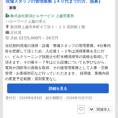
現場スタッフの管理業務【４０代までの方、急募】
新着
株式会社新潟ビルサービス 上越営業所
ハローワーク上越の求人
新潟県上越市本町６丁目１－２３ 高田館１階
正社員
月給
22万5,000円～ 26万円
当社契約現場の清掃・設備・警備スタッフの管理業務。※仕事内
容を把握して頂くため、入社後１～２年は清掃業務を主に行
い、ビルクリーニング技能士や貯水槽清掃等の資格を取得して
頂きます。その後６～７年はビル設備についても学びながら、
電気や消防等の資格を取得、その後管理業務として人事・労務
管理・お客様対応など行っていただきます。 採用後、業務内容
の変更予定範囲：原則変更なし
詳細を見る
受付日：2026年8月6日 紹介期限日：2026年10月31日
関連求人