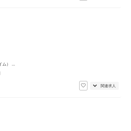
ム） …
日
関連求人