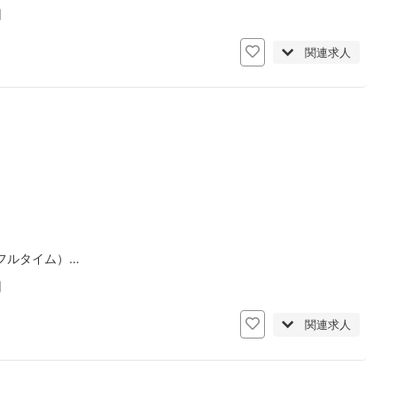
日
関連求人
フルタイム）…
日
関連求人