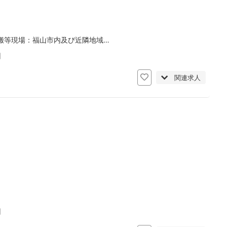
搬等現場：福山市内及び近隣地域…
日
関連求人
日