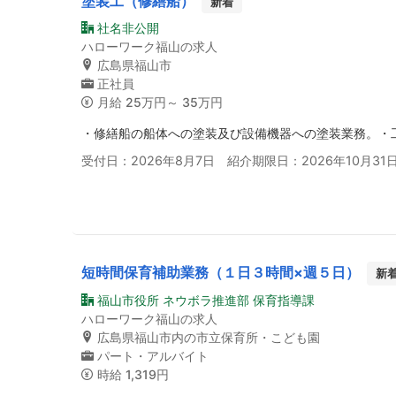
塗装工（修繕船）
新着
社名非公開
ハローワーク福山の求人
広島県福山市
正社員
月給
25万円～ 35万円
・修繕船の船体への塗装及び設備機器への塗装業務。・
受付日：2026年8月7日 紹介期限日：2026年10月31
短時間保育補助業務（１日３時間×週５日）
新
福山市役所 ネウボラ推進部 保育指導課
ハローワーク福山の求人
広島県福山市内の市立保育所・こども園
パート・アルバイト
時給
1,319円