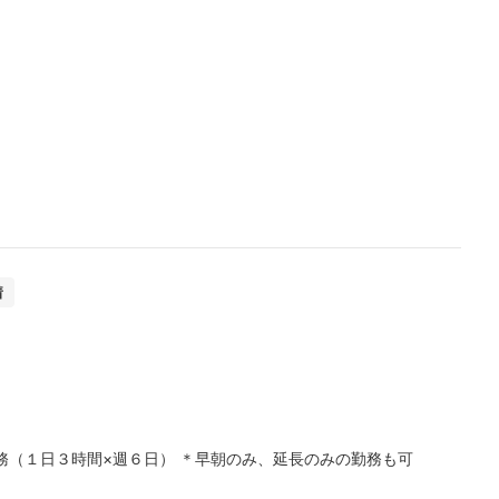
着
務（１日３時間×週６日） ＊早朝のみ、延長のみの勤務も可