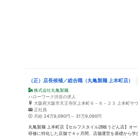
（正）店長候補／総合職（丸亀製麺 上本町店）
株式会社丸亀製麺
ハローワーク渋谷の求人
大阪府大阪市天王寺区上本町６－６－２３ 上本町サ
正社員
月給
24万9,090円～ 31万9,090円
丸亀製麺 上本町店【セルフスタイル讃岐うどん店】オ
研修に特化した店舗で４ヶ月間、店舗運営を基礎から学