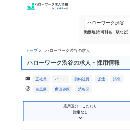
勤務地(市町村名・駅など)
トップ
ハローワーク渋谷の求人
ハローワーク渋谷の求人・採用情報
正社員
パート
契約社員
派遣
請負
目黒区
世田谷区
渋谷区
雇用区分・こだわり
指定なし