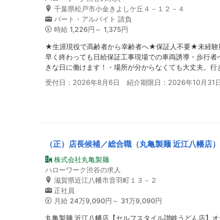
千葉県松戸市小金きよしケ丘４－１２－４
パート・アルバイト
請負
時給
1,226円～ 1,375円
★生涯現役で高齢者から幸齢者へ★保証人不要★未経験
早く終わっても日給保証工事現場での車両誘導・歩行者
きな日に働けます！・場所が分からなくても大丈夫。行
受付日：2026年8月6日 紹介期限日：2026年10月31
（正）店長候補／総合職（丸亀製麺 近江八幡店
株式会社丸亀製麺
ハローワーク渋谷の求人
滋賀県近江八幡市音羽町１３－２
正社員
月給
24万9,090円～ 31万9,090円
丸亀製麺 近江八幡店【セルフスタイル讃岐うどん店】