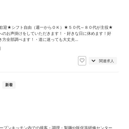
歓迎★シフト自由（週一からＯＫ）★５０代～８０代が主役★
へのお声掛けをしていただきます！・好きな日に休めます！好
き方全部調べます！・道に迷っても大丈夫…
日
関連求人
）
新着
オープンキッチン内での接客・調理・製麺や販促等研修センター