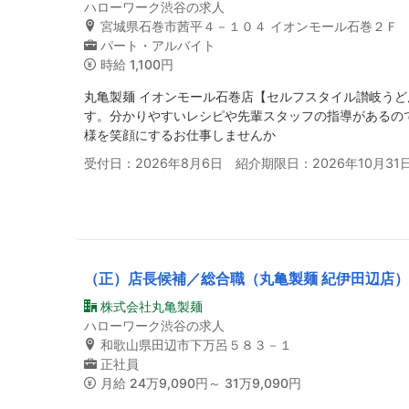
ハローワーク渋谷の求人
宮城県石巻市茜平４－１０４ イオンモール石巻２Ｆ
パート・アルバイト
時給
1,100円
丸亀製麺 イオンモール石巻店【セルフスタイル讃岐う
す。分かりやすいレシピや先輩スタッフの指導があるの
様を笑顔にするお仕事しませんか
受付日：2026年8月6日 紹介期限日：2026年10月31
（正）店長候補／総合職（丸亀製麺 紀伊田辺店
株式会社丸亀製麺
ハローワーク渋谷の求人
和歌山県田辺市下万呂５８３－１
正社員
月給
24万9,090円～ 31万9,090円