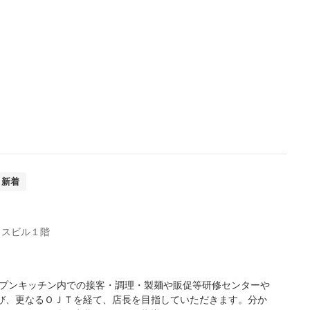
新着
ウスビル１階
ープンキッチン内での接客・調理・製麺や販促等研修センターや
び、更なるＯＪＴを経て、店長を目指していただきます。分か