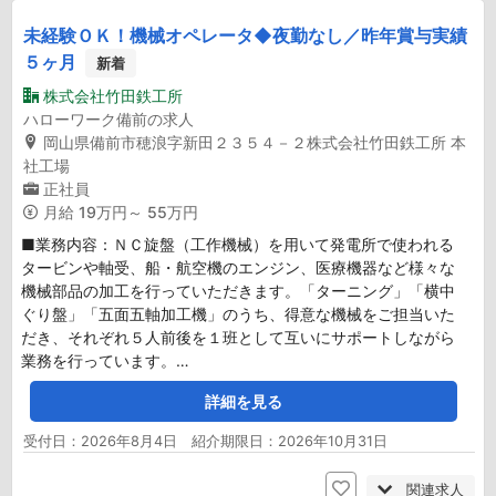
未経験ＯＫ！機械オペレータ◆夜勤なし／昨年賞与実績
５ヶ月
新着
株式会社竹田鉄工所
ハローワーク備前の求人
岡山県備前市穂浪字新田２３５４－２株式会社竹田鉄工所 本
社工場
正社員
月給
19万円～ 55万円
■業務内容：ＮＣ旋盤（工作機械）を用いて発電所で使われる
タービンや軸受、船・航空機のエンジン、医療機器など様々な
機械部品の加工を行っていただきます。「ターニング」「横中
ぐり盤」「五面五軸加工機」のうち、得意な機械をご担当いた
だき、それぞれ５人前後を１班として互いにサポートしながら
業務を行っています。…
詳細を見る
受付日：2026年8月4日 紹介期限日：2026年10月31日
関連求人