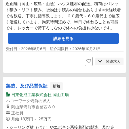
近距離（岡山・広島・山陰）ハウス建材の配送。積荷はパレッ
ト積み・リフト積み、袋物は手積みの場合もあります※未経験者
でも歓迎、丁寧に指導致します。 ２０歳代～６０歳代まで幅広
く活躍しています。拘束時間短めで、半日で終わることも可能
です。レッカーで荷下ろしなので体への負担も少ないです。
詳細を見る
受付日：2026年8月6日 紹介期限日：2026年10月31日
関連求人
製造、及び品質保証
新着
日東化成工業株式会社 岡山工場
ハローワーク備前の求人
岡山県備前市香登西８０
正社員
月給
18万円～ 25万円
・シーリング材（パテ）やエポキシ系接着剤の製造、及び充