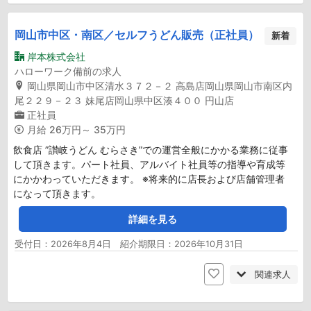
岡山市中区・南区／セルフうどん販売（正社員）
新着
岸本株式会社
ハローワーク備前の求人
岡山県岡山市中区清水３７２－２ 高島店岡山県岡山市南区内
尾２２９－２３ 妹尾店岡山県中区湊４００ 円山店
正社員
月給
26万円～ 35万円
飲食店 ”讃岐うどん むらさき”での運営全般にかかる業務に従事
して頂きます。パート社員、アルバイト社員等の指導や育成等
にかかわっていただきます。 ※将来的に店長および店舗管理者
になって頂きます。
詳細を見る
受付日：2026年8月4日 紹介期限日：2026年10月31日
関連求人