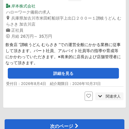
岸本株式会社
ハローワーク備前の求人
兵庫県加古川市米田町船頭字上出口２００ー１讃岐うどん む
らさき 加古川店
正社員
月給
26万円～ 35万円
飲食店 ”讃岐うどん むらさき ”での運営全般にかかる業務に従事
して頂きます。パート社員、アルバイト社員等の指導や育成等
にかかわっていただきます。※将来的に店長および店舗管理者に
なって頂きます。
詳細を見る
受付日：2026年8月4日 紹介期限日：2026年10月31日
関連求人
次のページ