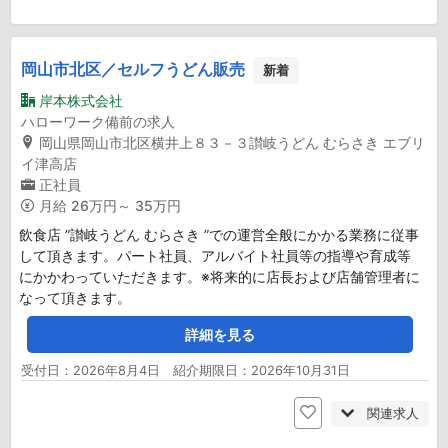
岡山市北区／セルフうどん販売
新着
岸本株式会社
ハローワーク備前の求人
岡山県岡山市北区横井上８３－３讃岐うどん むらさき エブリ
イ津高店
正社員
月給
26万円～ 35万円
飲食店 ”讃岐うどん むらさき ”での運営全般にかかる業務に従事
して頂きます。パート社員、アルバイト社員等の指導や育成等
にかかわっていただきます。※将来的に店長および店舗管理者に
なって頂きます。
詳細を見る
受付日：2026年8月4日 紹介期限日：2026年10月31日
関連求人