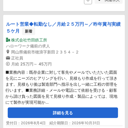
ルート営業◆転勤なし／月給２５万円～／昨年賞与実績
５ケ月
新着
株式会社竹田鉄工所
ハローワーク備前の求人
岡山県備前市穂浪字新田２３５４－２
正社員
月給
25万円～ 45万円
■業務内容：既存企業に対して客先やメールでいただいた図面
を元にニーズのヒアリングを行い、見積もり作成を行って頂き
ます。見積もり後は製造部門へ指示を出し一緒に工程の管理を
行います。■業務詳細・メールや電話にて依頼を受ける・顧客
から請け負った図面を見て見積り作成・製品によっては、現地
にて製作が実現可能か…
詳細を見る
受付日：2026年8月4日 紹介期限日：2026年10月31日