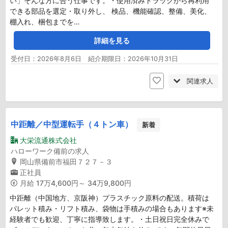
い」そんな方に合う仕事です。・使用済みトラックから再利用
できる部品を選定・取り外し、 検品、機能確認、整備、美化、
棚入れ、梱包までを…
詳細を見る
受付日：2026年8月6日 紹介期限日：2026年10月31日
関連求人
中距離／中型運転手（４トン車）
新着
大栄流通株式会社
ハローワーク備前の求人
岡山県備前市福田７２７－３
正社員
月給
17万4,600円～ 34万9,800円
中距離（中国地方、京阪神）プラスチック原料の配送。積荷は
パレット積み・リフト積み、袋物は手積みの場合もあります※未
経験者でも歓迎、丁寧に指導致します。・土日祝日完全休みで