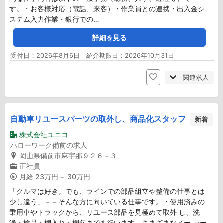
す。・お客様対応（電話、来客）・作業員との連携・出入金シ
ステム入力作業・銀行での…
詳細を見る
受付日：2026年8月6日 紹介期限日：2026年10月31日
関連求人
自動車リユースパーツの取外し、商品化スタッフ
新着
株式会社ユニコ
ハローワーク備前の求人
岡山県備前市麻宇那９２６－３
正社員
月給
23万円～ 30万円
「クルマは好き。でも、ラインでの部品組立や整備の仕事とは
少し違う」－－そんな方に向いている仕事です。・使用済みの
乗用車やトラックから、リユース部品を見極めて取外 し、洗
浄・検品・棚入れ・梱包までを行います。さまざまなメー カー