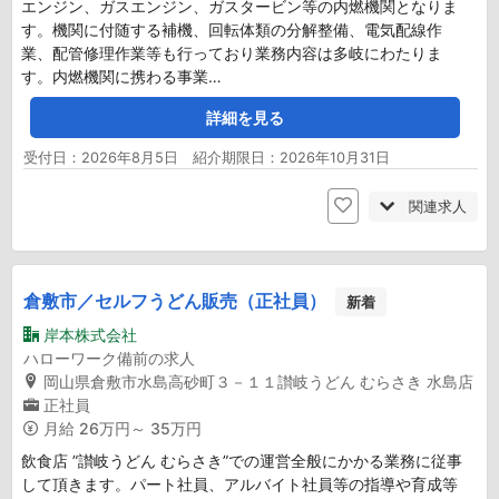
エンジン、ガスエンジン、ガスタービン等の内燃機関となりま
す。機関に付随する補機、回転体類の分解整備、電気配線作
業、配管修理作業等も行っており業務内容は多岐にわたりま
す。内燃機関に携わる事業…
詳細を見る
受付日：2026年8月5日 紹介期限日：2026年10月31日
関連求人
倉敷市／セルフうどん販売（正社員）
新着
岸本株式会社
ハローワーク備前の求人
岡山県倉敷市水島高砂町３－１１讃岐うどん むらさき 水島店
正社員
月給
26万円～ 35万円
飲食店 ”讃岐うどん むらさき”での運営全般にかかる業務に従事
して頂きます。パート社員、アルバイト社員等の指導や育成等