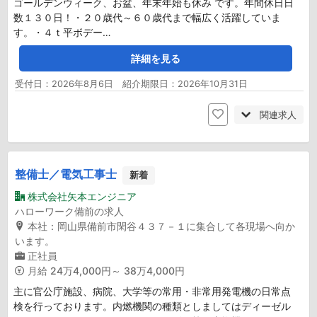
ゴールデンウィーク、お盆、年末年始も休み です。年間休日日
数１３０日！・２０歳代～６０歳代まで幅広く活躍していま
す。・４ｔ平ボデー…
詳細を見る
受付日：2026年8月6日 紹介期限日：2026年10月31日
関連求人
整備士／電気工事士
新着
株式会社矢本エンジニア
ハローワーク備前の求人
本社：岡山県備前市閑谷４３７－１に集合して各現場へ向か
います。
正社員
月給
24万4,000円～ 38万4,000円
主に官公庁施設、病院、大学等の常用・非常用発電機の日常点
検を行っております。内燃機関の種類としましてはディーゼル