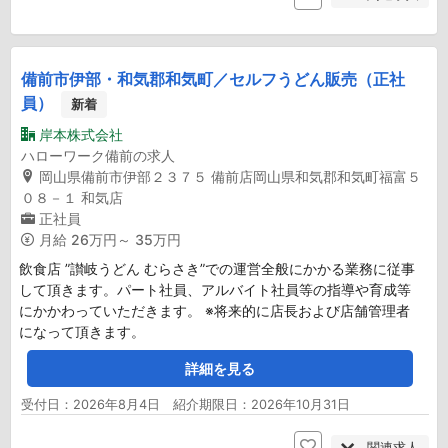
備前市伊部・和気郡和気町／セルフうどん販売（正社
員）
新着
岸本株式会社
ハローワーク備前の求人
岡山県備前市伊部２３７５ 備前店岡山県和気郡和気町福富５
０８－１ 和気店
正社員
月給
26万円～ 35万円
飲食店 ”讃岐うどん むらさき”での運営全般にかかる業務に従事
して頂きます。パート社員、アルバイト社員等の指導や育成等
にかかわっていただきます。 ※将来的に店長および店舗管理者
になって頂きます。
詳細を見る
受付日：2026年8月4日 紹介期限日：2026年10月31日
関連求人