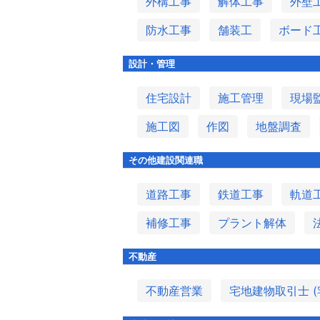
外構工事
解体工事
外壁
防水工事
舗装工
ボード
設計・管理
住宅設計
施工管理
現場
施工図
作図
地盤調査
その他建設関連職
道路工事
鉄道工事
軌道
補修工事
プラント解体
不動産
不動産営業
宅地建物取引士 (