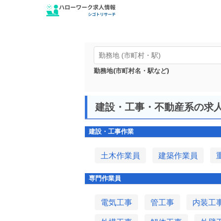
勤務地(市町村名・駅など)
建設・工事・不動産系の求
建設・工事作業
土木作業員
建築作業員
専門作業員
電気工事
管工事
内装工