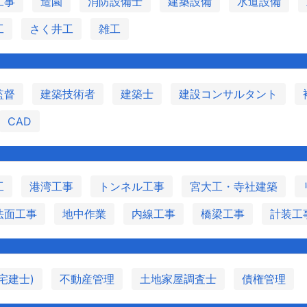
工事
造園
消防設備士
建築設備
水道設備
工
さく井工
雑工
監督
建築技術者
建築士
建設コンサルタント
CAD
工
港湾工事
トンネル工事
宮大工・寺社建築
法面工事
地中作業
内線工事
橋梁工事
計装工
宅建士)
不動産管理
土地家屋調査士
債権管理