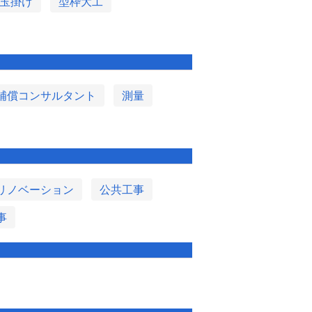
玉掛け
型枠大工
補償コンサルタント
測量
リノベーション
公共工事
事