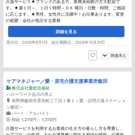
介護サービス★ブランクのある方、業務未経験の方大歓迎で
す。★週１日～、１日１時間～ＯＫ 曜日・日数・時間、ご相談
に応じます。★男性、女性共に活躍中！お仕事あります。変更
の範囲：会社が指示する業務
詳細を見る
受付日：2026年8月1日 紹介期限日：2026年10月31日
関連求人
ケアマネジャー／愛・居宅介護支援事業所飯田
株式会社愛総合福祉
ハローワーク品川の求人
長野県飯田市育良町三丁目１番１＜愛・訪問介護ステーショ
ン飯田＞
パート・アルバイト
時給
1,270円～ 1,310円
介護サービスを利用するお客様の生き方や暮らし方を尊重し、
ケアプランの作成、また介護業務に関する相談や援助、介護保