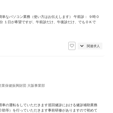
単なパソコン業務（使い方はお伝えします） 午前診： ９時０
分 １日が希望ですが、午前診だけ、午後診だけ、でもＯＫで
関連求人
産業保健振興財団 大阪事業部
用車の運転をしていただきます巡回健診における健診補助業務
介助等）を行っていただきます事前研修がありますので初めて