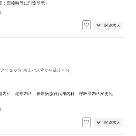
囲：面接時等に別途明示）
日
関連求人
バスで１０分 東山バス停から徒歩４分）
器内科、老年内科、糖尿病脂質代謝内科、呼吸器内科変更範
日
関連求人