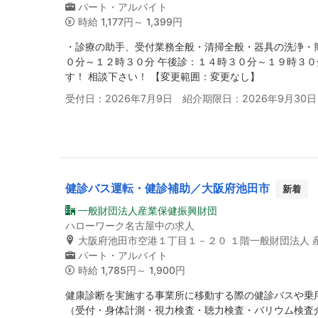
パート・アルバイト
時給
1,177円～ 1,399円
・診療の助手、受付業務全般・清掃全般・器具の洗浄・簡
０分～１２時３０分 午後診：１４時３０分～１９時３０
す！ 相談下さい！ 【変更範囲：変更なし】
受付日：2026年7月9日 紹介期限日：2026年9月30日
健診バス運転・健診補助／大阪府池田市
新着
一般財団法人産業保健振興財団
ハローワーク名古屋中の求人
大阪府池田市空港１丁目１－２０ １階一般財団法人 
パート・アルバイト
時給
1,785円～ 1,900円
健康診断を実施する事業所に移動する際の健診バスや乗
（受付・身体計測・視力検査・聴力検査・バリウム検査