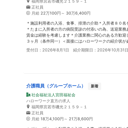
福岡県宮若市磯光２１５９－１
正社員
月給
22万100円～ 30万6,400円
＊施設利用者の入浴、食事、排泄の介助＊入所者８０名
＊たまに入所者の方の病院受診の付添いの為、送迎業務
賃金は経験を考慮します＊介護業務に関心のある方歓迎
３ヶ月（条件同一）＜面接にはハローワークの紹介状が
受付日：2026年8月1日 紹介期限日：2026年10月31
介護職員（グループホーム）
新着
社会福祉法人宮田福祉会
ハローワーク直方の求人
福岡県宮若市磯光２１５９－１
正社員
月給
18万4,100円～ 21万8,600円