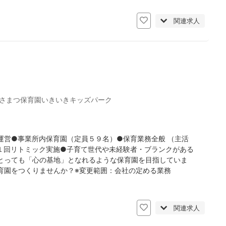
関連求人
さまつ保育園いきいきキッズパーク
運営●事業所内保育園（定員５９名）●保育業務全般 （主活
１回リトミック実施●子育て世代や未経験者・ブランクがある
とっても「心の基地」となれるような保育園を目指していま
育園をつくりませんか？※変更範囲：会社の定める業務
日
関連求人