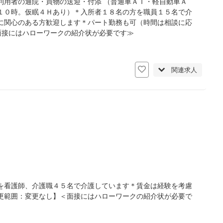
利用者の通院・買物の送迎・付添 （普通車ＡＴ・軽自動車Ａ
１０時。仮眠４Ｈあり）＊入所者１８名の方を職員１５名で介
に関心のある方歓迎します＊パート勤務も可（時間は相談に応
面接にはハローワークの紹介状が必要です≫
日
関連求人
を看護師、介護職４５名で介護しています＊賃金は経験を考慮
更範囲：変更なし】＜面接にはハローワークの紹介状が必要で
日