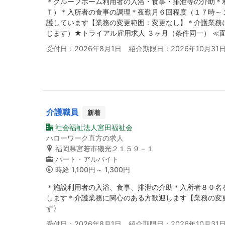
＊グループホーム利用者の入浴・食事・排泄等の介助＊
Ｔ）＊入所者の食事の調理＊夜勤月６回程度（１７時～
護しています【業務の変更範囲：変更なし】＊介護業務
じます）★トライアル雇用求人 ３ヶ月（条件同一） ≪
受付日：2026年8月1日 紹介期限日：2026年10月31
介護職員
新着
社会福祉法人宮田福祉会
ハローワーク直方の求人
福岡県宮若市磯光２１５９－１
パート・アルバイト
時給
1,100円～ 1,300円
＊施設利用者の入浴、食事、排泄の介助＊入所者８０名
します＊介護業務に関心のある方歓迎します【業務の変
す〉
受付日：2026年8月1日 紹介期限日：2026年10月31