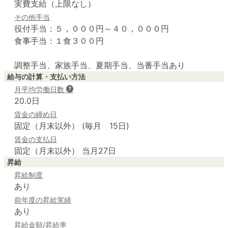
実費支給（上限なし）
その他手当
役付手当：５，０００円～４０，０００円

食事手当：１食３００円

調整手当、家族手当、夏期手当、当番手当あり
給与の計算・支払い方法
月平均労働日数
20.0日
賃金の締め日
固定（月末以外） (毎月 15日)
賃金の支払日
固定（月末以外） 当月27日
昇給
昇給制度
あり
前年度の昇給実績
あり
昇給金額/昇給率