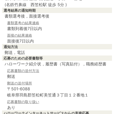
(名鉄竹鼻線 西笠松駅 徒歩 5分 )
選考結果の通知時期
書類選考後，面接選考後
書類選考の結果連絡
書類到着後7日以内
面接の結果連絡
面接後7日以内
通知方法
郵送，電話
応募のための必要書類等
ハローワーク紹介状，履歴書（写真貼付），職務経歴書
応募書類の送付方法
郵送
郵送の送付場所
〒501-6088
岐阜県羽島郡笠松町美笠通３丁目１２番地１
応募書類の取り扱い
あり
ハローワークインターネットサービスからの直接応募