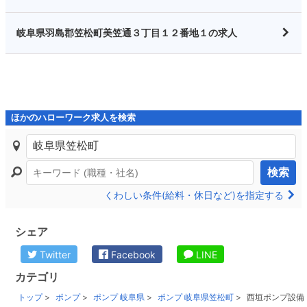
岐阜県羽島郡笠松町美笠通３丁目１２番地１の求人
ほかのハローワーク求人を検索
検索
くわしい条件(給料・休日など)を指定する
シェア
Twitter
Facebook
LINE
カテゴリ
トップ
ポンプ
ポンプ 岐阜県
ポンプ 岐阜県笠松町
西垣ポンプ設備 株式