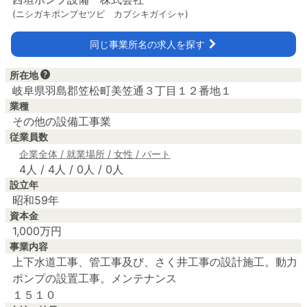
(ニシガキポンプセツビ カブシキガイシャ)
同じ事業所名の求人を探す
所在地
岐阜県羽島郡笠松町美笠通３丁目１２番地１
業種
その他の設備工事業
従業員数
企業全体 / 就業場所 / 女性 / パート
4人 / 4人 / 0人 / 0人
設立年
昭和59年
資本金
1,000万円
事業内容
上下水道工事、管工事及び、さく井工事の設計施工。動力
ポンプの設置工事。メンテナンス

１５１０