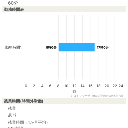
60分
勤務時間表
勤務時間1
8時0分
8時0分
17時0分
17時0分
0
2
4
6
8
10
12
14
16
18
20
22
24
時
シゴトリサーチ (https://hello-work.info/)
残業時間(時間外労働)
残業
あり
残業時間（1か月平均）