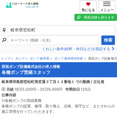
気になる
メニュー
職業訓練も探せます
検索
くわしい条件(給料・休日など)を指定する
トップ
ポンプ
ポンプ 岐阜県
ポンプ 岐阜県笠松町
西垣ポンプ設備 株式会社
西垣ポンプ設備株式会社の求人情報
各種ポンプ営繕スタッフ
岐阜県羽島郡笠松町美笠通３丁目１２番地１ での勤務 /
正社員
月給
18万5,500円～25万6,000円
年間休日
125日
仕事内容
○各種ポンプの営繕業務

各種ポンプの設置、修理、取り換え、点検、保守など、またそれらの
施工管理を行っていただきます。
