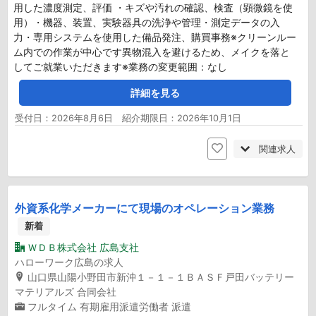
用した濃度測定、評価 ・キズや汚れの確認、検査（顕微鏡を使
用）・機器、装置、実験器具の洗浄や管理・測定データの入
力・専用システムを使用した備品発注、購買事務※クリーンルー
ム内での作業が中心です異物混入を避けるため、メイクを落と
してご就業いただきます※業務の変更範囲：なし
詳細を見る
受付日：2026年8月6日 紹介期限日：2026年10月1日
関連求人
外資系化学メーカーにて現場のオペレーション業務
新着
ＷＤＢ株式会社 広島支社
ハローワーク広島の求人
山口県山陽小野田市新沖１－１－１ＢＡＳＦ戸田バッテリー
マテリアルズ 合同会社
フルタイム
有期雇用派遣労働者
派遣