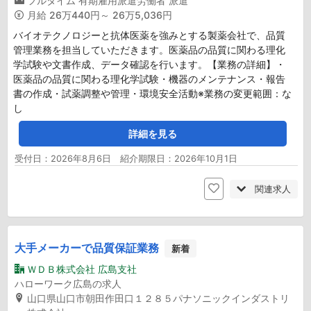
フルタイム
有期雇用派遣労働者
派遣
月給
26万440円～ 26万5,036円
バイオテクノロジーと抗体医薬を強みとする製薬会社で、品質
管理業務を担当していただきます。医薬品の品質に関わる理化
学試験や文書作成、データ確認を行います。【業務の詳細】・
医薬品の品質に関わる理化学試験・機器のメンテナンス・報告
書の作成・試薬調整や管理・環境安全活動※業務の変更範囲：な
し
詳細を見る
受付日：2026年8月6日 紹介期限日：2026年10月1日
関連求人
大手メーカーで品質保証業務
新着
ＷＤＢ株式会社 広島支社
ハローワーク広島の求人
山口県山口市朝田作田口１２８５パナソニックインダストリ