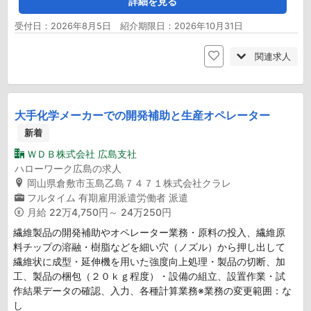
詳細を見る
受付日：2026年8月5日 紹介期限日：2026年10月31日
関連求人
大手化学メーカーでの開発補助と生産オペレーター
新着
ＷＤＢ株式会社 広島支社
ハローワーク広島の求人
岡山県倉敷市玉島乙島７４７１株式会社クラレ
フルタイム
有期雇用派遣労働者
派遣
月給
22万4,750円～ 24万250円
繊維製品の開発補助やオペレーター業務・原料の投入、繊維原
料チップの溶融・樹脂などを細い穴（ノズル）から押し出して
繊維状に成型・延伸機を用いた強度向上処理・製品の切断、加
工、製品の梱包（２０ｋｇ程度）・設備の組立、設置作業・試
作結果データの確認、入力、各種計算業務※業務の変更範囲：な
し