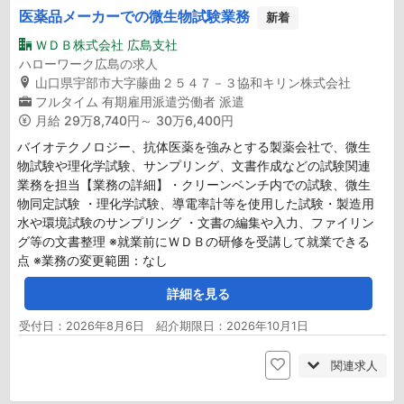
医薬品メーカーでの微生物試験業務
新着
ＷＤＢ株式会社 広島支社
ハローワーク広島の求人
山口県宇部市大字藤曲２５４７－３協和キリン株式会社
フルタイム
有期雇用派遣労働者
派遣
月給
29万8,740円～ 30万6,400円
バイオテクノロジー、抗体医薬を強みとする製薬会社で、微生
物試験や理化学試験、サンプリング、文書作成などの試験関連
業務を担当【業務の詳細】・クリーンベンチ内での試験、微生
物同定試験 ・理化学試験、導電率計等を使用した試験・製造用
水や環境試験のサンプリング ・文書の編集や入力、ファイリン
グ等の文書整理 ※就業前にＷＤＢの研修を受講して就業できる
点 ※業務の変更範囲：なし
詳細を見る
受付日：2026年8月6日 紹介期限日：2026年10月1日
関連求人