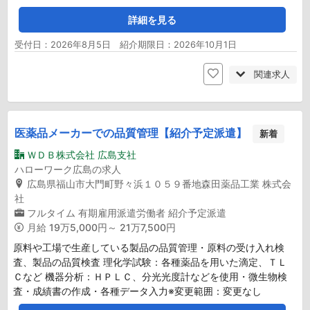
詳細を見る
受付日：2026年8月5日 紹介期限日：2026年10月1日
関連求人
医薬品メーカーでの品質管理【紹介予定派遣】
新着
ＷＤＢ株式会社 広島支社
ハローワーク広島の求人
広島県福山市大門町野々浜１０５９番地森田薬品工業 株式会
社
フルタイム
有期雇用派遣労働者
紹介予定派遣
月給
19万5,000円～ 21万7,500円
原料や工場で生産している製品の品質管理・原料の受け入れ検
査、製品の品質検査 理化学試験：各種薬品を用いた滴定、ＴＬ
Ｃなど 機器分析：ＨＰＬＣ、分光光度計などを使用・微生物検
査・成績書の作成・各種データ入力※変更範囲：変更なし