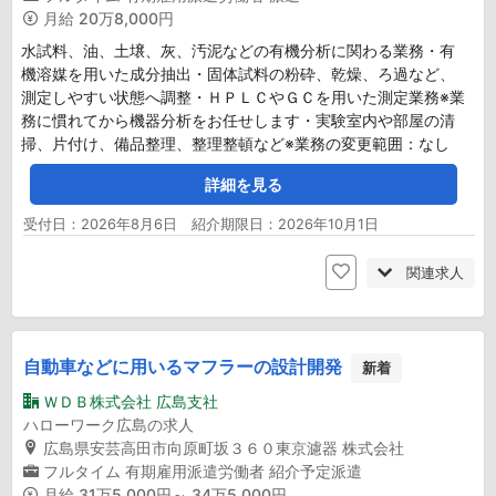
月給
20万8,000円
水試料、油、土壌、灰、汚泥などの有機分析に関わる業務・有
機溶媒を用いた成分抽出・固体試料の粉砕、乾燥、ろ過など、
測定しやすい状態へ調整・ＨＰＬＣやＧＣを用いた測定業務※業
務に慣れてから機器分析をお任せします・実験室内や部屋の清
掃、片付け、備品整理、整理整頓など※業務の変更範囲：なし
詳細を見る
受付日：2026年8月6日 紹介期限日：2026年10月1日
関連求人
自動車などに用いるマフラーの設計開発
新着
ＷＤＢ株式会社 広島支社
ハローワーク広島の求人
広島県安芸高田市向原町坂３６０東京濾器 株式会社
フルタイム
有期雇用派遣労働者
紹介予定派遣
月給
31万5,000円～ 34万5,000円