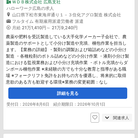
ＷＤＢ株式会社 広島支社
ハローワーク広島の求人
山口県下松市東海岸通り１－３住化アグロ製造 株式会社
フルタイム
有期雇用派遣労働者
派遣
月給
21万1,410円～ 21万9,240円
農薬や肥料を受託製造している大手化学メーカー子会社で、農
薬製造のサポートとして小分け製造や充填、梱包作業を担当し
ます。【業務の詳細】・製剤の調製および箱詰めなどの小分け
製造 ・各種粒剤のボトル詰めなどの小分け作業 ・液剤小分け製
造における監視業務および小分け充填作業 ・ボトル充填からダ
ンボール梱包作業 ※未経験の方でも十分な教育と指導がある職
場 ※フォークリフト免許をお持ちの方を優遇し、将来的に取得
意欲のある方も歓迎する環境※業務の変更範囲：なし
詳細を見る
受付日：2026年8月6日 紹介期限日：2026年10月1日
関連求人