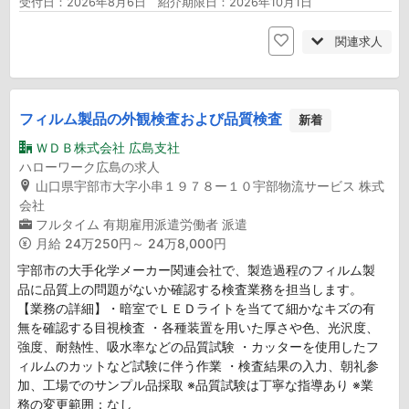
受付日：2026年8月6日 紹介期限日：2026年10月1日
関連求人
フィルム製品の外観検査および品質検査
新着
ＷＤＢ株式会社 広島支社
ハローワーク広島の求人
山口県宇部市大字小串１９７８ー１０宇部物流サービス 株式
会社
フルタイム
有期雇用派遣労働者
派遣
月給
24万250円～ 24万8,000円
宇部市の大手化学メーカー関連会社で、製造過程のフィルム製
品に品質上の問題がないか確認する検査業務を担当します。
【業務の詳細】・暗室でＬＥＤライトを当てて細かなキズの有
無を確認する目視検査 ・各種装置を用いた厚さや色、光沢度、
強度、耐熱性、吸水率などの品質試験 ・カッターを使用したフ
ィルムのカットなど試験に伴う作業 ・検査結果の入力、朝礼参
加、工場でのサンプル品採取 ※品質試験は丁寧な指導あり ※業
務の変更範囲：なし