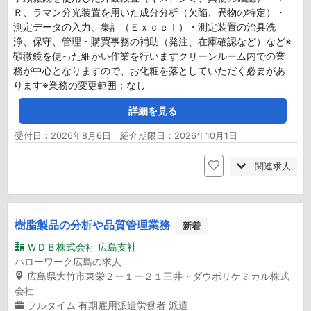
Ｒ、ラマン分光装置を用いた成分分析（欠陥、異物の特定）・
測定データの入力、集計（Ｅｘｃｅｌ）・測定装置の治具洗
浄、保守、管理・購買事務の補助（発注、在庫確認など）など※
顕微鏡を使った細かい作業を行いますクリーンルーム内での業
務が中心となりますので、お化粧を落としていただく必要があ
ります※業務の変更範囲：なし
詳細を見る
受付日：2026年8月6日 紹介期限日：2026年10月1日
関連求人
樹脂製品の分析や品質管理業務
新着
ＷＤＢ株式会社 広島支社
ハローワーク広島の求人
広島県大竹市東栄２ー１ー２１三井・ダウポリケミカル株式
会社
フルタイム
有期雇用派遣労働者
派遣