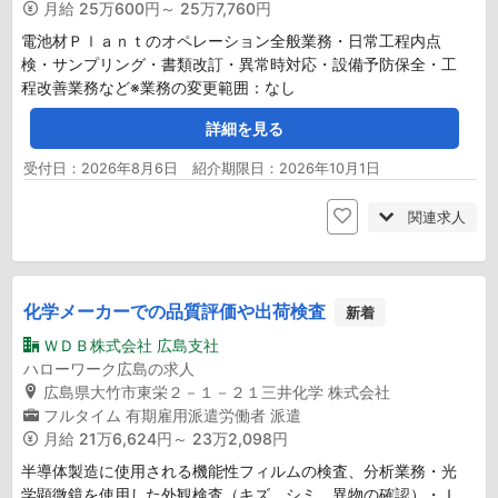
月給
25万600円～ 25万7,760円
電池材Ｐｌａｎｔのオペレーション全般業務・日常工程内点
検・サンプリング・書類改訂・異常時対応・設備予防保全・工
程改善業務など※業務の変更範囲：なし
詳細を見る
受付日：2026年8月6日 紹介期限日：2026年10月1日
関連求人
化学メーカーでの品質評価や出荷検査
新着
ＷＤＢ株式会社 広島支社
ハローワーク広島の求人
広島県大竹市東栄２－１－２１三井化学 株式会社
フルタイム
有期雇用派遣労働者
派遣
月給
21万6,624円～ 23万2,098円
半導体製造に使用される機能性フィルムの検査、分析業務・光
学顕微鏡を使用した外観検査（キズ、シミ、異物の確認）・Ｉ