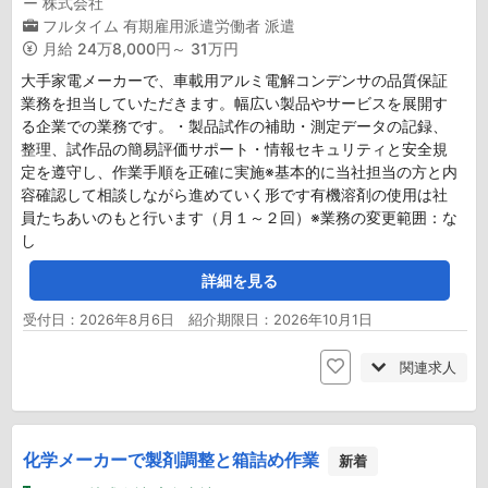
ー 株式会社
フルタイム
有期雇用派遣労働者
派遣
月給
24万8,000円～ 31万円
大手家電メーカーで、車載用アルミ電解コンデンサの品質保証
業務を担当していただきます。幅広い製品やサービスを展開す
る企業での業務です。・製品試作の補助・測定データの記録、
整理、試作品の簡易評価サポート・情報セキュリティと安全規
定を遵守し、作業手順を正確に実施※基本的に当社担当の方と内
容確認して相談しながら進めていく形です有機溶剤の使用は社
員たちあいのもと行います（月１～２回）※業務の変更範囲：な
し
詳細を見る
受付日：2026年8月6日 紹介期限日：2026年10月1日
関連求人
化学メーカーで製剤調整と箱詰め作業
新着