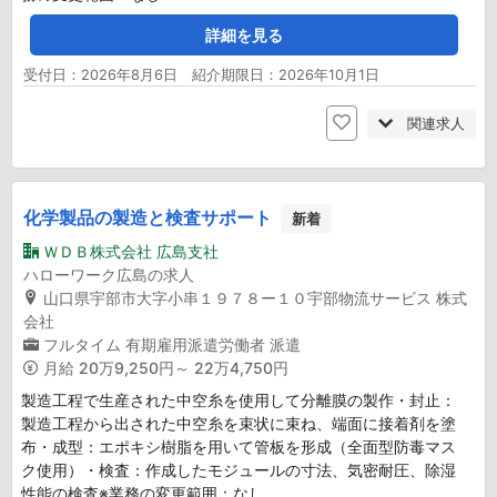
詳細を見る
受付日：2026年8月6日 紹介期限日：2026年10月1日
関連求人
化学製品の製造と検査サポート
新着
ＷＤＢ株式会社 広島支社
ハローワーク広島の求人
山口県宇部市大字小串１９７８ー１０宇部物流サービス 株式
会社
フルタイム
有期雇用派遣労働者
派遣
月給
20万9,250円～ 22万4,750円
製造工程で生産された中空糸を使用して分離膜の製作・封止：
製造工程から出された中空糸を束状に束ね、端面に接着剤を塗
布・成型：エポキシ樹脂を用いて管板を形成（全面型防毒マス
ク使用）・検査：作成したモジュールの寸法、気密耐圧、除湿
性能の検査※業務の変更範囲：なし