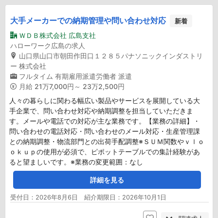
大手メーカーでの納期管理や問い合わせ対応
新着
ＷＤＢ株式会社 広島支社
ハローワーク広島の求人
山口県山口市朝田作田口１２８５パナソニックインダストリ
ー 株式会社
フルタイム
有期雇用派遣労働者
派遣
月給
21万7,000円～ 23万2,500円
人々の暮らしに関わる幅広い製品やサービスを展開している大
手企業で、問い合わせ対応や納期調整を担当していただきま
す。メールや電話での対応が主な業務です。【業務の詳細】・
問い合わせの電話対応・問い合わせのメール対応・生産管理課
との納期調整・物流部門との出荷手配調整※ＳＵＭ関数やｖｌｏ
ｏｋｕｐの使用が必須で、ピポットテーブルでの集計経験があ
ると望ましいです。※業務の変更範囲：なし
詳細を見る
受付日：2026年8月6日 紹介期限日：2026年10月1日