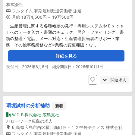
株式会社
フルタイム
有期雇用派遣労働者
派遣
月給
18万4,500円～ 19万500円
・生産管理に関する各種帳票の発行・専用システムやＥｘｃｅ
ｌへのデータ入力・書類のチェック、照合・ファイリング、書
類の整理・電話、メール対応・生産管理担当者のサポート業
務・その他事務業務など※業務の変更範囲：なし
詳細を見る
受付日：2026年8月6日 紹介期限日：2026年10月1日
関連求人
環境試料の分析補助
新着
ＷＤＢ株式会社 広島支社
ハローワーク広島の求人
広島県広島市西区横川新町９－１２中外テクノス 株式会社
フルタイム
有期雇用派遣労働者
派遣