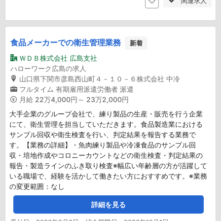
関連求人
食品メーカーでの衛生管理業務
新着
ＷＤＢ株式会社 広島支社
ハローワーク広島の求人
山口県下関市彦島西山町４－１０－６株式会社 中冷
フルタイム
有期雇用派遣労働者
派遣
月給
22万4,000円～ 23万2,000円
大手企業のグループ会社で、練り製品の生産・販売を行う企業
にて、衛生管理を担当していただきます。食品製造業における
サンプル回収や衛生検査を行い、判定結果を報告する業務で
す。【業務の詳細】・魚肉練り製品や冷凍食品のサンプル回
収・培地作成やコロニーカウントなどの衛生検査・判定結果の
報告・製造ラインのふき取り検査※幅広い年齢層の方が活躍して
いる職場で、経験を活かして働きたい方におすすめです。※業務
の変更範囲：なし
詳細を見る