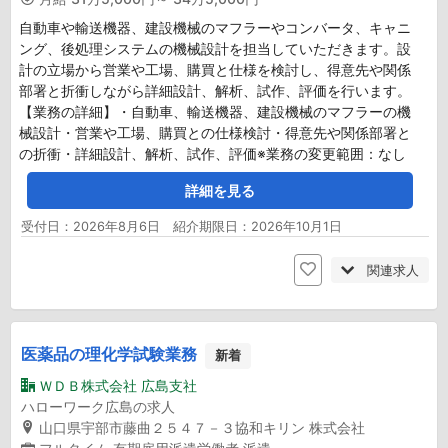
自動車や輸送機器、建設機械のマフラーやコンバータ、キャニ
ング、後処理システムの機械設計を担当していただきます。設
計の立場から営業や工場、購買と仕様を検討し、得意先や関係
部署と折衝しながら詳細設計、解析、試作、評価を行います。
【業務の詳細】・自動車、輸送機器、建設機械のマフラーの機
械設計・営業や工場、購買との仕様検討・得意先や関係部署と
の折衝・詳細設計、解析、試作、評価※業務の変更範囲：なし
詳細を見る
受付日：2026年8月6日 紹介期限日：2026年10月1日
関連求人
医薬品の理化学試験業務
新着
ＷＤＢ株式会社 広島支社
ハローワーク広島の求人
山口県宇部市藤曲２５４７－３協和キリン 株式会社