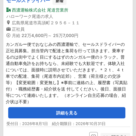
セールスドライバー
新着
西濃運輸株式会社 尾道営業所
ハローワーク尾道の求人
広島県尾道市高須町２９５６－１１
正社員
月給
22万4,600円～ 25万7,000円
カンガルー便でおなじみの西濃運輸で、セールスドライバーの
正社員募集。担当管内で配達と集荷を行って頂きます。乗車す
るのは街中でよく目にするはずのカンガルー便のトラック。普
通自動車免許をお持ちなら、未経験でも大歓迎です。体験入社
については、面接時に説明させていただきます。＊２ｔ、４ｔ
車での配達、集荷（尾道市内近郊）、営業（荷主様との交渉
等）【変更範囲：変更無し】※事前に連絡の上、履歴書（写真貼
付）・職務経歴書・紹介状を送 付してください。後日、面接日
等について連絡いたします。 （オンライン自主応募の場合、紹
介状は不要）
詳細を見る
受付日：2026年8月1日 紹介期限日：2026年10月31日