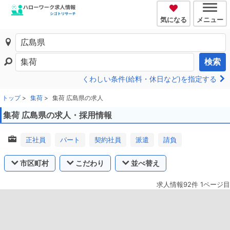
気になる
メニュー
検索
くわしい条件(給料・休日など)を指定する
トップ
集荷
集荷 広島県の求人
集荷 広島県の求人・採用情報
正社員
パート
契約社員
派遣
請負
市区町村
こだわり
並べ替え
求人情報92件 1ページ目