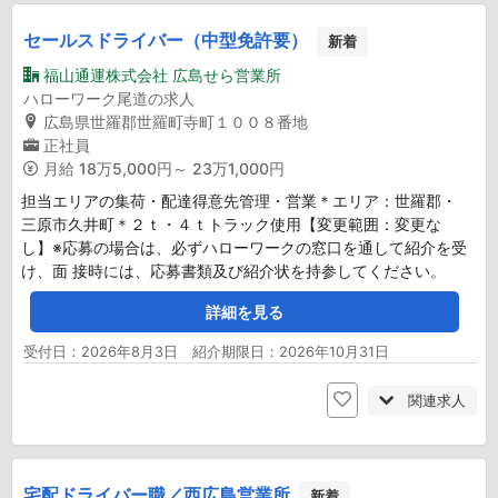
セールスドライバー（中型免許要）
新着
福山通運株式会社 広島せら営業所
ハローワーク尾道の求人
広島県世羅郡世羅町寺町１００８番地
正社員
月給
18万5,000円～ 23万1,000円
担当エリアの集荷・配達得意先管理・営業＊エリア：世羅郡・
三原市久井町＊２ｔ・４ｔトラック使用【変更範囲：変更な
し】※応募の場合は、必ずハローワークの窓口を通して紹介を受
け、面 接時には、応募書類及び紹介状を持参してください。
詳細を見る
受付日：2026年8月3日 紹介期限日：2026年10月31日
関連求人
宅配ドライバー職／西広島営業所
新着