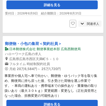
詳細を見る
受付日：2026年6月9日 紹介期限日：2026年8月31日
関連求人
郵便物・小包の集荷＜契約社員＞
日本郵便株式会社 郵便事業総本部 広島西郵便局
ハローワーク広島の求人
広島県広島市西区天満町５－１０
フルタイム
時給制契約社員
月給
20万6,584円～ 25万1,720円
事業所や個人宅へ車で向かい、郵便物・ゆうパック等を取り集
め、郵便局に持ち戻った後、引き受けた荷物を運ぶ作業で
す。・車両の運転あり・携帯端末での操作あり・重量物の取り
扱いあり（最大３０ｋｇ）変更範囲：変更なし（正社員登用と
なった場合、担務変更の可能性あり）
詳細を見る