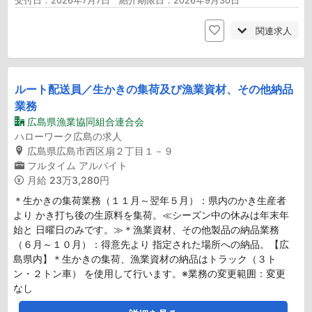
受付日：2026年7月7日 紹介期限日：2026年9月30日
関連求人
ルート配送員／生かきの集荷及び漁業資材、その他納品
業務
広島県漁業協同組合連合会
ハローワーク広島の求人
広島県広島市西区扇２丁目１－９
フルタイム
アルバイト
月給
23万3,280円
＊生かきの集荷業務（１１月～翌年５月）：県内のかき生産者
より かき打ち後の生原料を集荷。≪シーズン中の休みは年末年
始と 日曜日のみです。≫＊漁業資材、その他製品の納品業務
（６月～１０月）：得意先より 指定された場所への納品。【広
島県内】＊生かきの集荷、漁業資材の納品はトラック（３ト
ン・２トン車） を使用して行います。※業務の変更範囲：変更
なし