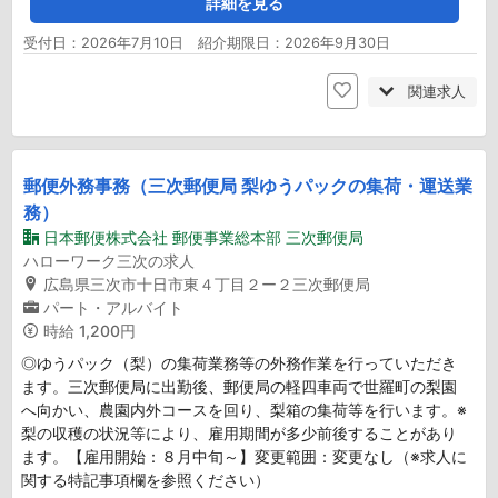
詳細を見る
受付日：2026年7月10日 紹介期限日：2026年9月30日
関連求人
郵便外務事務（三次郵便局 梨ゆうパックの集荷・運送業
務）
日本郵便株式会社 郵便事業総本部 三次郵便局
ハローワーク三次の求人
広島県三次市十日市東４丁目２ー２三次郵便局
パート・アルバイト
時給
1,200円
◎ゆうパック（梨）の集荷業務等の外務作業を行っていただき
ます。三次郵便局に出勤後、郵便局の軽四車両で世羅町の梨園
へ向かい、農園内外コースを回り、梨箱の集荷等を行います。※
梨の収穫の状況等により、雇用期間が多少前後することがあり
ます。【雇用開始：８月中旬～】変更範囲：変更なし（※求人に
関する特記事項欄を参照ください）