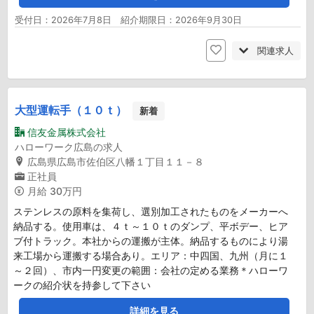
受付日：2026年7月8日 紹介期限日：2026年9月30日
関連求人
大型運転手（１０ｔ）
新着
信友金属株式会社
ハローワーク広島の求人
広島県広島市佐伯区八幡１丁目１１－８
正社員
月給
30万円
ステンレスの原料を集荷し、選別加工されたものをメーカーへ
納品する。使用車は、４ｔ～１０ｔのダンプ、平ボデー、ヒア
ブ付トラック。本社からの運搬が主体。納品するものにより湯
来工場から運搬する場合あり。エリア：中四国、九州（月に１
～２回）、市内一円変更の範囲：会社の定める業務＊ハローワ
ークの紹介状を持参して下さい
詳細を見る