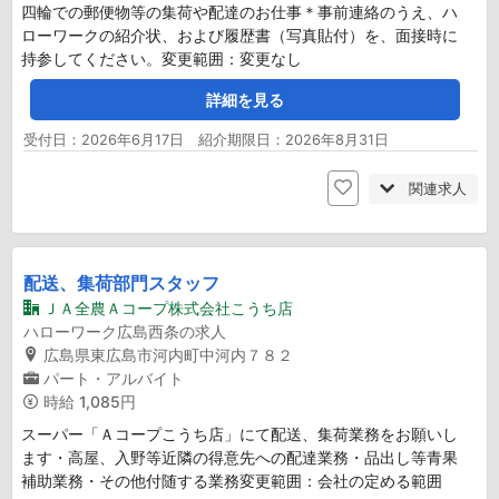
四輪での郵便物等の集荷や配達のお仕事＊事前連絡のうえ、ハ
ローワークの紹介状、および履歴書（写真貼付）を、面接時に
持参してください。変更範囲：変更なし
詳細を見る
受付日：2026年6月17日 紹介期限日：2026年8月31日
関連求人
配送、集荷部門スタッフ
ＪＡ全農Ａコープ株式会社こうち店
ハローワーク広島西条の求人
広島県東広島市河内町中河内７８２
パート・アルバイト
時給
1,085円
スーパー「Ａコープこうち店」にて配送、集荷業務をお願いし
ます・高屋、入野等近隣の得意先への配達業務・品出し等青果
補助業務・その他付随する業務変更範囲：会社の定める範囲