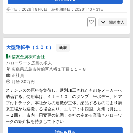
受付日：2026年8月6日 紹介期限日：2026年10月31日
関連求人
大型運転手（１０ｔ）
新着
信友金属株式会社
ハローワーク広島の求人
広島県広島市佐伯区八幡１丁目１１－８
正社員
月給
30万円
ステンレスの原料を集荷し、選別加工されたものをメーカーへ
納品する。使用車は、４ｔ～１０ｔのダンプ、平ボデー、ヒア
ブ付トラック。本社からの運搬が主体。納品するものにより湯
来工場から運搬する場合あり。エリア：中四国、九州（月に１
～２回）、市内一円変更の範囲：会社の定める業務＊ハローワ
ークの紹介状を持参して下さい
詳細を見る