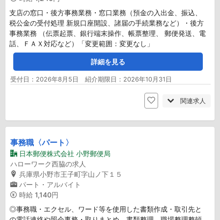
支店の窓口・後方事務業務・窓口業務（預金の入出金、振込、
税公金の受付処理 新規口座開設、諸届の手続業務など）・後方
事務業務 （伝票起票、銀行端末操作、帳票整理、 郵便発送、電
話、ＦＡＸ対応など）「変更範囲：変更なし」
詳細を見る
受付日：2026年8月5日 紹介期限日：2026年10月31日
関連求人
事務職〈パート〉
日本郵便株式会社 小野郵便局
ハローワーク西脇の求人
兵庫県小野市王子町字山ノ下１５
パート・アルバイト
時給
1,140円
◎事務職・エクセル、ワード等を使用した書類作成・取引先と
の電話連絡や照会事務・取りまとめ、書類整理、職場整理整頓