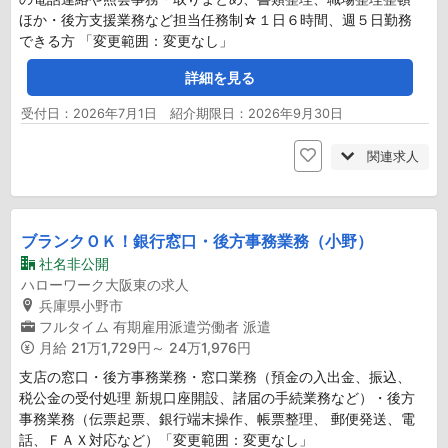
ほか・後方支援業務など担当任務制☆１日６時間、週５日勤務
できる方 「変更範囲：変更なし」
詳細を見る
受付日：2026年7月1日 紹介期限日：2026年9月30日
関連求人
ブランクＯＫ！銀行窓口・後方事務業務（小野）
社名非公開
ハローワーク大阪東の求人
兵庫県小野市
フルタイム
有期雇用派遣労働者
派遣
月給
21万1,729円～ 24万1,976円
支店の窓口・後方事務業務・窓口業務（預金の入出金、振込、
税公金の受付処理 新規口座開設、諸届の手続業務など）・後方
事務業務（伝票起票、銀行端末操作、帳票整理、 郵便発送、電
話、ＦＡＸ対応など）「変更範囲：変更なし」