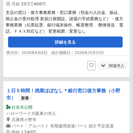
月給
20万7,466円
支店の窓口・後方事務業務・窓口業務（預金の入出金、振込、
税公金の受付処理 新規口座開設、諸届の手続業務など）・後方
事務業務（伝票起票、銀行端末操作、帳票整理、 郵便発送、電
話、ＦＡＸ対応など） 変更範囲：変更なし
詳細を見る
受付日：2026年8月6日 紹介期限日：2026年10月31日
関連求人
１日５時間！残業ほぼなし＊銀行窓口後方事務（小野
市）
新着
社名非公開
ハローワーク大阪東の求人
兵庫県小野市
パート・アルバイト
有期雇用派遣パート
紹介予定派遣
時給
1,240円