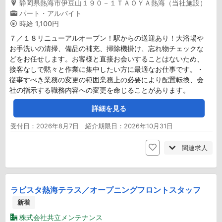
静岡県熱海市伊豆山１９０－１ＴＡＯＹＡ熱海（当社施設）
パート・アルバイト
時給
1,100円
７／１８リニューアルオープン！駅からの送迎あり！大浴場や
お手洗いの清掃、備品の補充、掃除機掛け、忘れ物チェックな
どをお任せします。お客様と直接お会いすることはないため、
接客なしで黙々と作業に集中したい方に最適なお仕事です。・
従事すべき業務の変更の範囲業務上の必要により配置転換、会
社の指示する職務内容への変更を命じることがあります。
詳細を見る
受付日：2026年8月7日 紹介期限日：2026年10月31日
関連求人
ラビスタ熱海テラス／オープニングフロントスタッフ
新着
株式会社共立メンテナンス