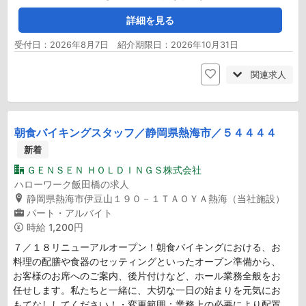
詳細を見る
受付日：2026年8月7日 紹介期限日：2026年10月31日
関連求人
朝食バイキングスタッフ／静岡県熱海市／５４４４４
新着
ＧＥＮＳＥＮ ＨＯＬＤＩＮＧＳ株式会社
ハローワーク飯田橋の求人
静岡県熱海市伊豆山１９０－１ＴＡＯＹＡ熱海（当社施設）
パート・アルバイト
時給
1,200円
７／１８リニューアルオープン！朝食バイキングにおける、お
料理の配膳や食器のセッティングといったオープン準備から、
お客様のお席へのご案内、後片付けなど、ホール業務全般をお
任せします。私たちと一緒に、大切な一日の始まりを元気にお
もてなししてください！・変更範囲：業務上の必要により配置