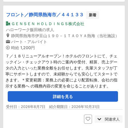
フロント／静岡県熱海市／４４１３３
新着
ＧＥＮＳＥＮ ＨＯＬＤＩＮＧＳ株式会社
ハローワーク飯田橋の求人
静岡県熱海市伊豆山１９０－１ＴＡＯＹＡ熱海（当社施設）
パート・アルバイト
時給
1,200円
７／１８リニューアルオープン！ホテルのフロントにて、チェ
ックイン・チェックアウト時のご案内や受付、精算、売上デー
タの入力といった業務全般をお任せします。先輩スタッフが丁
寧にサポートしますので、未経験からでも安心してスタートで
きます。＊変更範囲：業務上の必要により配置転換、会社の指
示する業務へ の職務内容の変更を命じることがあります。
詳細を見る
受付日：2026年8月7日 紹介期限日：2026年10月31日
関連求人