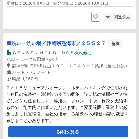
受付日：2026年8月7日 紹介期限日：2026年10月31日
関連求人
皿洗い・洗い場／静岡県熱海市／２５５２７
新着
ＧＥＮＳＥＮ ＨＯＬＤＩＮＧＳ株式会社
ハローワーク飯田橋の求人
静岡県熱海市伊豆山１９０－１ＴＡＯＹＡ熱海（当社施設）
パート・アルバイト
時給
1,250円
７／１８リニューアルオープン！ホテルバイキングで使用され
たお皿の洗浄や、洗浄後の食器の収納、洗い場の清掃やゴミ捨
てなどをお任せします。専用のエプロン・手袋・長靴を支給す
るので、衛生的に作業いただけます。＊変更範囲：業務上の必
要により配置転換、会社の指示する業務へ の職務内容の変更を
命じることがあります。
詳細を見る