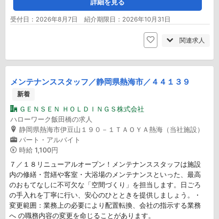
詳細を見る
受付日：2026年8月7日 紹介期限日：2026年10月31日
関連求人
メンテナンススタッフ／静岡県熱海市／４４１３９
新着
ＧＥＮＳＥＮ ＨＯＬＤＩＮＧＳ株式会社
ハローワーク飯田橋の求人
静岡県熱海市伊豆山１９０－１ＴＡＯＹＡ熱海（当社施設）
パート・アルバイト
時給
1,100円
７／１８リニューアルオープン！メンテナンススタッフは施設
内の修繕・営繕や客室・大浴場のメンテナンスといった、最高
のおもてなしに不可欠な「空間づくり」を担当します。日ごろ
の手入れを丁寧に行い、安心のひとときを提供しましょう。・
変更範囲：業務上の必要により配置転換、会社の指示する業務
へ の職務内容の変更を命じることがあります。