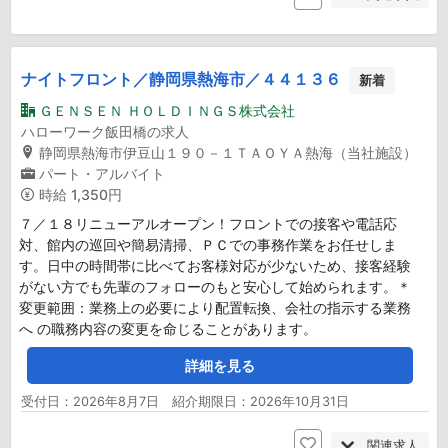
ナイトフロント／静岡県熱海市／４４１３６
新着
ＧＥＮＳＥＮ ＨＯＬＤＩＮＧＳ株式会社
ハローワーク飯田橋の求人
静岡県熱海市伊豆山１９０－１ＴＡＯＹＡ熱海（当社施設）
パート・アルバイト
時給
1,350円
７／１８リニューアルオープン！フロントでの接客や電話応
対、館内の巡回や簡易清掃、ＰＣでの事務作業をお任せしま
す。日中の時間帯に比べてお客様対応が少ないため、接客経験
がない方でも先輩のフォローのもと安心して始められます。＊
変更範囲：業務上の必要により配置転換、会社の指示する業務
へ の職務内容の変更を命じることがあります。
詳細を見る
受付日：2026年8月7日 紹介期限日：2026年10月31日
関連求人