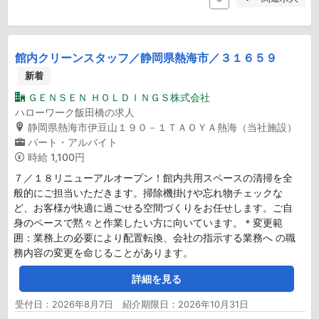
館内クリーンスタッフ／静岡県熱海市／３１６５９
新着
ＧＥＮＳＥＮ ＨＯＬＤＩＮＧＳ株式会社
ハローワーク飯田橋の求人
静岡県熱海市伊豆山１９０－１ＴＡＯＹＡ熱海（当社施設）
パート・アルバイト
時給
1,100円
７／１８リニューアルオープン！館内共用スペースの清掃を全
般的にご担当いただきます。掃除機掛けや忘れ物チェックな
ど、お客様が快適に過ごせる空間づくりをお任せします。ご自
身のペースで黙々と作業したい方に向いています。＊変更範
囲：業務上の必要により配置転換、会社の指示する業務へ の職
務内容の変更を命じることがあります。
詳細を見る
受付日：2026年8月7日 紹介期限日：2026年10月31日