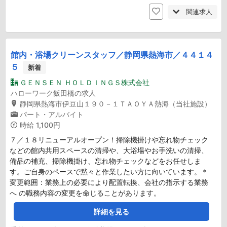
関連求人
館内・浴場クリーンスタッフ／静岡県熱海市／４４１４
５
新着
ＧＥＮＳＥＮ ＨＯＬＤＩＮＧＳ株式会社
ハローワーク飯田橋の求人
静岡県熱海市伊豆山１９０－１ＴＡＯＹＡ熱海（当社施設）
パート・アルバイト
時給
1,100円
７／１８リニューアルオープン！掃除機掛けや忘れ物チェック
などの館内共用スペースの清掃や、大浴場やお手洗いの清掃、
備品の補充、掃除機掛け、忘れ物チェックなどをお任せしま
す。ご自身のペースで黙々と作業したい方に向いています。＊
変更範囲：業務上の必要により配置転換、会社の指示する業務
へ の職務内容の変更を命じることがあります。
詳細を見る