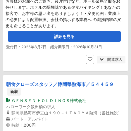
お客様のお席へのご案内、後片付けなど、ホール業務全般をお
任せします。ホテルの醍醐味である夕食バイキング！あなたの
接客で、お客様の思い出を彩りましょう！・変更範囲：業務上
の必要により配置転換、会社の指示する業務へ の職務内容の変
更を命じることがあります。
詳細を見る
受付日：2026年8月7日 紹介期限日：2026年10月31日
関連求人
朝食クローズスタッフ／静岡県熱海市／５４４５９
新着
ＧＥＮＳＥＮ ＨＯＬＤＩＮＧＳ株式会社
ハローワーク飯田橋の求人
静岡県熱海市伊豆山１９０－１ＴＡＯＹＡ熱海（当社施設）
パート・アルバイト
時給
1,200円