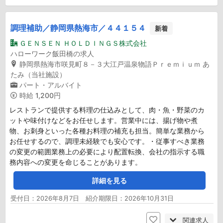
調理補助／静岡県熱海市／４４１５４
新着
ＧＥＮＳＥＮ ＨＯＬＤＩＮＧＳ株式会社
ハローワーク飯田橋の求人
静岡県熱海市咲見町８－３大江戸温泉物語Ｐｒｅｍｉｕｍ あ
たみ（当社施設）
パート・アルバイト
時給
1,200円
レストランで提供する料理の仕込みとして、肉・魚・野菜のカ
ットや味付けなどをお任せします。営業中には、揚げ物や煮
物、お刺身といった各種お料理の補充も担当。簡単な業務から
お任せするので、調理未経験でも安心です。・従事すべき業務
の変更の範囲業務上の必要により配置転換、会社の指示する職
務内容への変更を命じることがあります。
詳細を見る
受付日：2026年8月7日 紹介期限日：2026年10月31日
関連求人