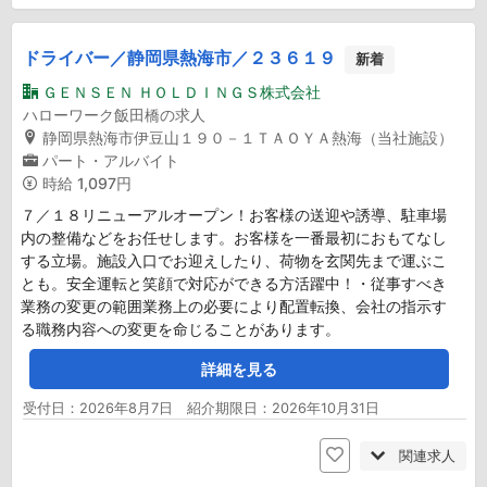
ドライバー／静岡県熱海市／２３６１９
新着
ＧＥＮＳＥＮ ＨＯＬＤＩＮＧＳ株式会社
ハローワーク飯田橋の求人
静岡県熱海市伊豆山１９０－１ＴＡＯＹＡ熱海（当社施設）
パート・アルバイト
時給
1,097円
７／１８リニューアルオープン！お客様の送迎や誘導、駐車場
内の整備などをお任せします。お客様を一番最初におもてなし
する立場。施設入口でお迎えしたり、荷物を玄関先まで運ぶこ
とも。安全運転と笑顔で対応ができる方活躍中！・従事すべき
業務の変更の範囲業務上の必要により配置転換、会社の指示す
る職務内容への変更を命じることがあります。
詳細を見る
受付日：2026年8月7日 紹介期限日：2026年10月31日
関連求人