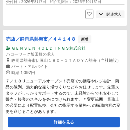
受付日：2026年8月7日 紹介期限日：2026年10月31日
関連求人
売店／静岡県熱海市／４４１４８
新着
ＧＥＮＳＥＮ ＨＯＬＤＩＮＧＳ株式会社
ハローワーク飯田橋の求人
静岡県熱海市伊豆山１９０－１ＴＡＯＹＡ熱海（当社施設）
パート・アルバイト
時給
1,097円
７／１８リニューアルオープン！売店での接客やレジ会計、商
品の陳列、魅力的な売り場づくりなどをお任せします。先輩ス
タッフがしっかりサポートするので、未経験からでも安心して
販売・接客のスキルを身につけられます。＊変更範囲：業務上
の必要により配置転換、会社の指示する業務へ の職務内容の変
更を命じることがあります。
詳細を見る