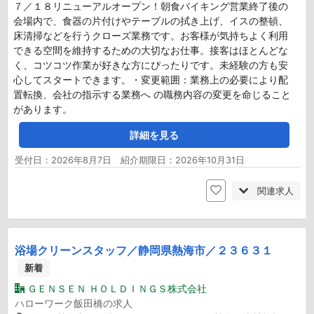
７／１８リニューアルオープン！朝食バイキング営業終了後の
会場内で、食器の片付けやテーブルの拭き上げ、イスの整頓、
床清掃などを行うクローズ業務です。お客様が気持ちよく利用
できる空間を維持するための大切なお仕事。接客はほとんどな
く、コツコツ作業が好きな方にぴったりです。未経験の方も安
心してスタートできます。・変更範囲：業務上の必要により配
置転換、会社の指示する業務へ の職務内容の変更を命じること
があります。
詳細を見る
受付日：2026年8月7日 紹介期限日：2026年10月31日
関連求人
浴場クリーンスタッフ／静岡県熱海市／２３６３１
新着
ＧＥＮＳＥＮ ＨＯＬＤＩＮＧＳ株式会社
ハローワーク飯田橋の求人