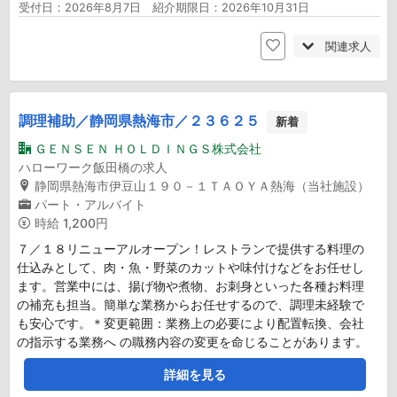
受付日：2026年8月7日 紹介期限日：2026年10月31日
関連求人
調理補助／静岡県熱海市／２３６２５
新着
ＧＥＮＳＥＮ ＨＯＬＤＩＮＧＳ株式会社
ハローワーク飯田橋の求人
静岡県熱海市伊豆山１９０－１ＴＡＯＹＡ熱海（当社施設）
パート・アルバイト
時給
1,200円
７／１８リニューアルオープン！レストランで提供する料理の
仕込みとして、肉・魚・野菜のカットや味付けなどをお任せし
ます。営業中には、揚げ物や煮物、お刺身といった各種お料理
の補充も担当。簡単な業務からお任せするので、調理未経験で
も安心です。＊変更範囲：業務上の必要により配置転換、会社
の指示する業務へ の職務内容の変更を命じることがあります。
詳細を見る