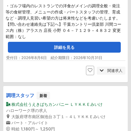
・ゴルフ場内のレストランでの洋食がメインの調理全般・発注
等の食材管理、メニューの作成・パートスタッフの管理、育成
など・調理人見習い希望の方は将来性などを考慮いたします。
【問い合わせ連絡先は下記へ】千葉カントリー倶楽部 川間コー
ス内（株）アラスカ 店長 小野 ０４－７１２９－４８３２ 変更
範囲：なし
詳細を見る
受付日：2026年8月6日 紹介期限日：2026年10月31日
関連求人
調理スタッフ
新着
株式会社うえきばちカンパニー ＬＹＫＫＥみいけ
ハローワーク堺の求人
大阪府堺市南区御池台３丁１－４ＬＹＫＫＥみいけ
パート・アルバイト
時給
1,180円～ 1,250円