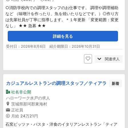
○消防学校内での調理スタッフのお仕事です。 調理や調理補助
など （味噌汁を作ったり、魚を焼いたりなどです。）◎作り方
は先輩社員が丁寧に指導します。＊１年更新 「変更範囲：変更
なし」 ★★ 急募 ★★
詳細を見る
受付日：2026年8月6日 紹介期限日：2026年10月31日
関連求人
カジュアルレストランの調理スタッフ／ティアラ
新着
社名非公開
ハローワーク水戸の求人
茨城県那珂郡東海村
正社員
月給
24万21円
石窯ピッツァ・パスタ・洋食のイタリアンレストラン「ティア