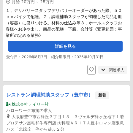
月給
20万円～ 25万円
１，デリバリースタッフデリバリーオーダーがあった際、５０
ｃｃバイクで配達。２，調理補助スタッフが調理した商品を皿
（容器）に盛りつける。材料の仕込み等３，ホールスタッフお
客様へお冷や出し、商品の配膳・下膳、会計等《変更範囲：事
業所の定める業務》
詳細を見る
受付日：2026年8月7日 紹介期限日：2026年10月31日
関連求人
レストラン 調理補助スタッフ（豊中市）
新着
株式会社デイリー社
ハローワーク布施の求人
大阪府豊中市西緑丘３丁目１３－３ヴェルデ緑ヶ丘地下１階
プロテサン黒毛和牛専門店 肉料理ＡＲＩＴＡ豊中ロマン店阪急
バス「北緑丘」停から徒歩２分