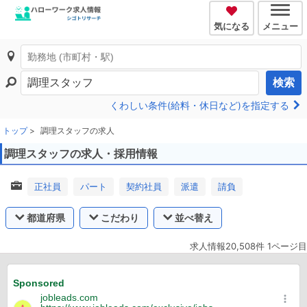
気になる
メニュー
検索
くわしい条件(給料・休日など)を指定する
トップ
調理スタッフの求人
調理スタッフの求人・採用情報
正社員
パート
契約社員
派遣
請負
都道府県
こだわり
並べ替え
求人情報20,508件 1ページ目