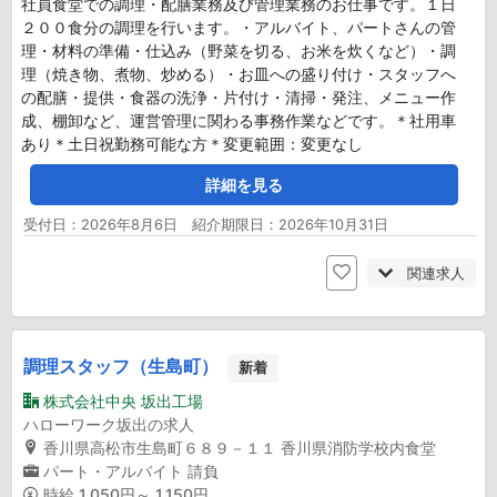
社員食堂での調理・配膳業務及び管理業務のお仕事です。１日
２００食分の調理を行います。・アルバイト、パートさんの管
理・材料の準備・仕込み（野菜を切る、お米を炊くなど）・調
理（焼き物、煮物、炒める）・お皿への盛り付け・スタッフへ
の配膳・提供・食器の洗浄・片付け・清掃・発注、メニュー作
成、棚卸など、運営管理に関わる事務作業などです。＊社用車
あり＊土日祝勤務可能な方＊変更範囲：変更なし
詳細を見る
受付日：2026年8月6日 紹介期限日：2026年10月31日
関連求人
調理スタッフ（生島町）
新着
株式会社中央 坂出工場
ハローワーク坂出の求人
香川県高松市生島町６８９－１１ 香川県消防学校内食堂
パート・アルバイト
請負
時給
1,050円～ 1,150円