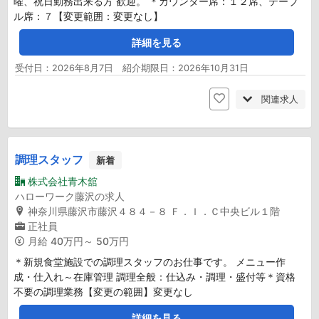
曜、祝日勤務出来る方 歓迎。 ＊カウンター席：１２席、テーブ
ル席：７【変更範囲：変更なし】
詳細を見る
受付日：2026年8月7日 紹介期限日：2026年10月31日
関連求人
調理スタッフ
新着
株式会社青木舘
ハローワーク藤沢の求人
神奈川県藤沢市藤沢４８４－８ Ｆ．Ｉ．Ｃ中央ビル１階
正社員
月給
40万円～ 50万円
＊新規食堂施設での調理スタッフのお仕事です。 メニュー作
成・仕入れ～在庫管理 調理全般：仕込み・調理・盛付等＊資格
不要の調理業務【変更の範囲】変更なし
詳細を見る