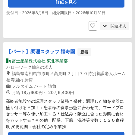
詳細を見る
受付日：2026年8月5日 紹介期限日：2026年10月31日
関連求人
【パート】調理スタッフ 福寿園
新着
富士産業株式会社 東北事業部
ハローワーク仙台の求人
福島県南相馬市原町区高見町２丁目７０特別養護老人ホーム
福寿園内 厨房
フルタイム
パート
請負
月給
18万600円～ 20万6,400円
高齢者施設での調理スタッフ業務＊盛付：調理した物を食器に
盛り付ける＊加工：患者様の食事形態に合わせて、フードプロ
セッサー等を使い加工する＊仕込み：献立に合った形態に食材
をカットする＊その他：配膳、下膳、洗浄等食数：１３０食程
度 変更範囲：会社の定める業務