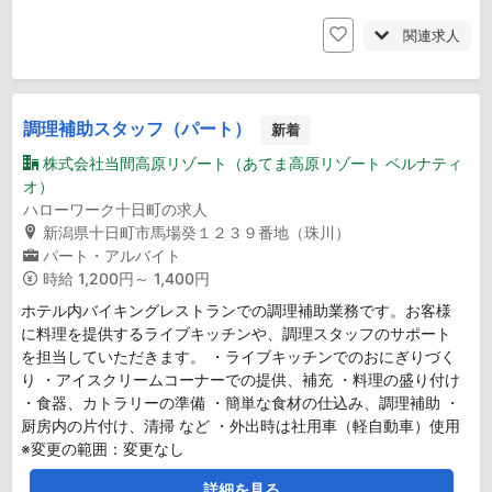
関連求人
調理補助スタッフ（パート）
新着
株式会社当間高原リゾート（あてま高原リゾート ベルナティ
オ）
ハローワーク十日町の求人
新潟県十日町市馬場癸１２３９番地（珠川）
パート・アルバイト
時給
1,200円～ 1,400円
ホテル内バイキングレストランでの調理補助業務です。お客様
に料理を提供するライブキッチンや、調理スタッフのサポート
を担当していただきます。 ・ライブキッチンでのおにぎりづく
り ・アイスクリームコーナーでの提供、補充 ・料理の盛り付け
・食器、カトラリーの準備 ・簡単な食材の仕込み、調理補助 ・
厨房内の片付け、清掃 など ・外出時は社用車（軽自動車）使用
※変更の範囲：変更なし
詳細を見る