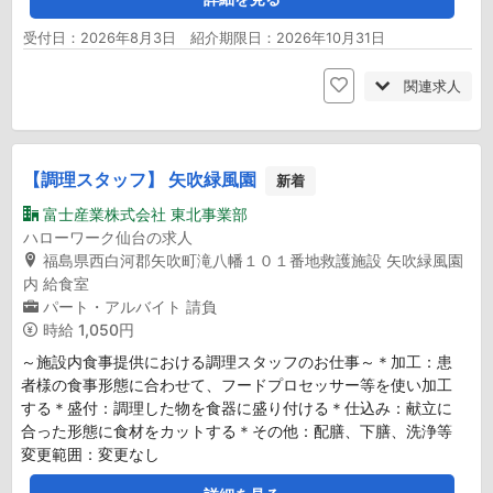
受付日：2026年8月3日 紹介期限日：2026年10月31日
関連求人
【調理スタッフ】 矢吹緑風園
新着
富士産業株式会社 東北事業部
ハローワーク仙台の求人
福島県西白河郡矢吹町滝八幡１０１番地救護施設 矢吹緑風園
内 給食室
パート・アルバイト
請負
時給
1,050円
～施設内食事提供における調理スタッフのお仕事～＊加工：患
者様の食事形態に合わせて、フードプロセッサー等を使い加工
する＊盛付：調理した物を食器に盛り付ける＊仕込み：献立に
合った形態に食材をカットする＊その他：配膳、下膳、洗浄等
変更範囲：変更なし