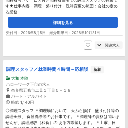
す★仕事内容・調理・盛り付け・洗浄変更の範囲：会社の定め
る業務
詳細を見る
受付日：2026年8月5日 紹介期限日：2026年10月31日
関連求人
調理スタッフ／就業時間４時間～応相談
新着
大和 本陣
ハローワーク下市の求人
奈良県五條市二見１丁目５－１９
パート・アルバイト
時給
1,140円
◇調理スタッフ ＊調理場において、天ぷら揚げ、盛り付け等の
調理全般、 食器洗浄等のお仕事です。 ＊調理師の資格は問いま
せんが、調理経験（和食）の ある方希望します。 ＊土曜、日