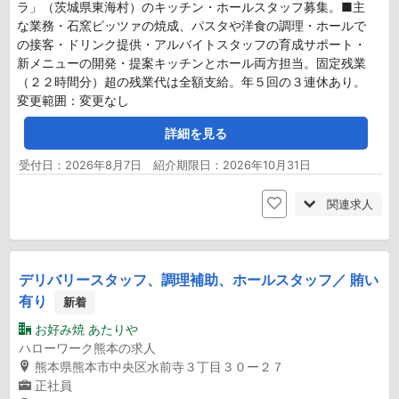
ラ」（茨城県東海村）のキッチン・ホールスタッフ募集。■主
な業務・石窯ピッツァの焼成、パスタや洋食の調理・ホールで
の接客・ドリンク提供・アルバイトスタッフの育成サポート・
新メニューの開発・提案キッチンとホール両方担当。固定残業
（２２時間分）超の残業代は全額支給。年５回の３連休あり。
変更範囲：変更なし
詳細を見る
受付日：2026年8月7日 紹介期限日：2026年10月31日
関連求人
デリバリースタッフ、調理補助、ホールスタッフ／ 賄い
有り
新着
お好み焼 あたりや
ハローワーク熊本の求人
熊本県熊本市中央区水前寺３丁目３０ー２７
正社員