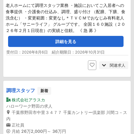
老人ホームにて調理スタッフ業務 ・施設においてご入居者への
食事提供 ・介護食の仕込み、調理、盛り付け （配膳、下膳、食
洗含む） ・変更範囲：変更なし＊ＴＶＣＭでおなじみ有料老人
ホーム「サニーライフ」 グループです。 全国１６０施設（２０
２６年２月１日現在）の実績と信頼。 《 急 募 》
詳細を見る
受付日：2026年8月6日 紹介期限日：2026年10月31日
関連求人
調理スタッフ
新着
株式会社アラスカ
ハローワーク野田の求人
千葉県野田市中里３４７７ 千葉カントリー倶楽部 川間コ－ス
内
正社員
月給
26万2,000円～ 36万円