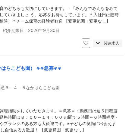
育のどちらも大切にしていきます。・「みんなでみんなをみて
していきましょ う。応募をお待ちしています。＊入社日は随時
相談）＊チーム保育の経験者歓迎 【変更範囲：変更なし】
 紹介期限日：2026年9月30日
関連求人
はらこども園） ※※急募※※
原通６－４－５なかはらこども園
調理補助をしていただきます。＝急募＝・勤務日は週５日程度
勤務時間は８：００～１４：００ の間で５時間～６時間程度・
やブランクのある方も大歓迎です。※子どもの笑顔に出会えま
力に自信ある方歓迎！ 【変更範囲：変更なし】