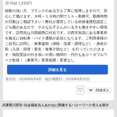
時給
1,250円
経験の浅い方、ブランクのある方も丁寧に指導しますので、安
心して働けます。８時～１９時の間で１ｈ～勤務可。勤務時間
や日数はご相談下さい！弊社が運営している幼保連携型認定こ
ども園があるので、小さなお子さんがいる方も働きやすい環境
です。訪問先は川西能勢口付近です。川西市加茂にある事業所
を拠点に自転車・バイク通勤が必須となります。ご利用者様の
ご自宅に訪問し・家事援助（掃除・洗濯・調理など）・身体介
助（入浴・排泄・更衣・食事介助など） を行っていただきま
す・病院受診の付き添いや買い物同行・代行もあり＊ダブルワ
ーク歓迎！（兼業可）変更範囲：変更なし
詳細を見る
受付日：2026年6月4日 紹介期限日：2026年8月31日
関連求人
兵庫県川西市-社会福祉法人あかねに関連するハローワーク求人を探す