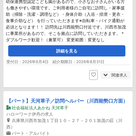
幼保連携型認定こども園があるので、小さなお子さんがいる方
も働きやすい環境です。ご利用者様のご自宅に訪問し・家事援
助（掃除・洗濯・調理など）・身体介助（入浴・排泄・更衣・
食事介助など） を行っていただきます※自転車・バイク通勤が
必須となります！！ 訪問先は川西能勢口付近です。川西市加茂
に事業所があるので、そこを拠点に訪問していただきます。＊
ダブルワーク歓迎！（兼業可） 変更範囲：変更なし
詳細を見る
受付日：2026年6月4日 紹介期限日：2026年8月31日
関連求人
【パート】天河草子／訪問ヘルパー（川西能勢口方面）
社会福祉法人あかね 天河草子
ハローワーク伊丹の求人
兵庫県川西市加茂１丁目１０－２７－２０１加茂の莊（川
西）
パート・アルバイト