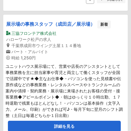
展示場の事務スタッフ（成田店／展示場）
新着
三協フロンテア株式会社
ハローワーク松戸の求人
千葉県成田市ウイング土屋１１４番地
パート・アルバイト
時給
1,250円
ユニットハウス展示場にて、営業や店長のアシスタントとして
事務業務を主に担当家事や育児と両立して働くスタッフが全国
で活躍中です★◆主なお仕事◆・パソコンを使った見積書や伝
票作成などの事務業務・レンタルスペースやトランクルームの
案内や清掃・契約業務・展示場に来場されたお客様の受付・接
客業務◆アピールポイント◆・朝はゆっくり１０時出勤、１７
時退勤で残業もほとんどなし！・パソコンは基本操作（文字入
力、メール、印刷）ができれば可♪・毎月下旬に翌月のシフト調
整（土日は毎週どちらか１日出勤）
詳細を見る