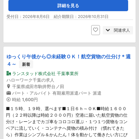
詳細を見る
受付日：2026年8月6日 紹介期限日：2026年10月31日
関連求人
ゆっくり午後から◎未経験ＯＫ！航空貨物の仕分け＊週
４～
新着
ランスタッド株式会社 千葉事業所
ハローワーク千葉の求人
千葉県成田市駒井野台ノ田
パート・アルバイト
有期雇用派遣パート
派遣
時給
1,600円
■１５時、１９時、選べます■１日６ｈ～ＯＫ■時給１６００
円（２２時以降は時給２０００円）空港に届いた航空貨物の仕
分け・レーンまでカゴ車をコロコロ運ぶ・１つ１つ貨物をコン
ベアに流していく・コンテナへ貨物の積み付け （慣れてきた
ら）作業はシンプル＆かんたん！体を動かして働きたい方にぴ