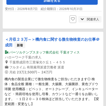
詳細を見る
受付日：2026年8月7日 紹介期限日：2026年10月31日
関連求人
＜月収２３万～＞機内食に関する微生物検査のお仕事＠
成田
新着
パーソルテンプスタッフ株式会社 千葉オフィス
ハローワーク千葉の求人
千葉県成田市三里塚光ケ丘１－４５５
フルタイム
有期雇用派遣労働者
派遣
月給
23万2,500円～ 24万円
機内食の製造企業にて微生物検査をご担当いただきます◎ 検
体：食品全般 菌種：一般生菌、大腸菌、大腸菌群、黄色ブドウ
球菌 使用機器：ピペット、オートクレーブ、インキュベーター
など ・簡易培地を使用し培養、カウントなど一通りをお願いし
ます。 ・１日２０～３０検体ほど担当していただきます。 【変
更範囲：変更なし】