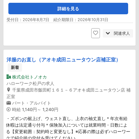
詳細を見る
受付日：2026年8月7日 紹介期限日：2026年10月31日
関連求人
洋服のお直し（アオキ成田ニュータウン店補正室）
新着
株式会社トノオカ
ハローワーク松戸の求人
千葉県成田市飯田町１６１－６アオキ成田ニュータウン店 補
正室
パート・アルバイト
時給
1,140円～ 1,240円
・ズボンの裾上げ、ウェスト直し、上衣の袖丈直し＊年次有給
休暇は法定通り付与＊保険加入については就業時間・日数によ
る【変更範囲：契約時と変更なし】※応募の際は必ずハローワー
クで紹介状の交付を受けてください。