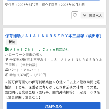
受付日：2026年8月7日 紹介期限日：2026年10月31日
関連求人
保育補助／ＡＩＡＩ ＮＵＲＳＥＲＹ本三里塚（成田市）
新着
ＡＩＡＩ Ｃｈｉｌｄ Ｃａｒｅ株式会社
ハローワーク墨田の求人
千葉県成田市本三里塚４－１８「ＡＩＡＩ ＮＵＲＳＥＲＹ本
三里塚」（当社施設）
パート・アルバイト
時給
1,370円～ 1,570円
＜認可保育園での保育補助業務＞◇週２日以上／勤務時間は応
相談・子ども、保護者に寄り添った保育業務の補助・その他、
園に関わる業務全般（園行事、園内外清掃等）・定員：６０名
【変更範囲：変更なし】
詳細を見る