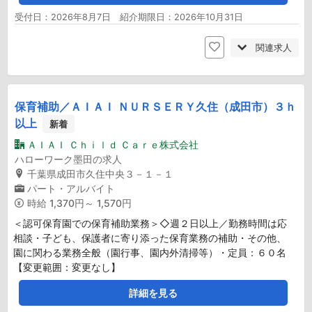
受付日：2026年8月7日 紹介期限日：2026年10月31日
関連求人
保育補助／ＡＩＡＩ ＮＵＲＳＥＲＹ久住（成田市）３ｈ
以上
新着
ＡＩＡＩ Ｃｈｉｌｄ Ｃａｒｅ株式会社
ハローワーク墨田の求人
千葉県成田市久住中央３－１－１
パート・アルバイト
時給
1,370円～ 1,570円
＜認可保育園での保育補助業務＞◇週２日以上／勤務時間は応
相談・子ども、保護者に寄り添った保育業務の補助・その他、
園に関わる業務全般（園行事、園内外清掃等）・定員：６０名
【変更範囲：変更なし】
詳細を見る