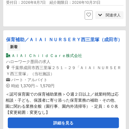
受付日：2026年8月7日 紹介期限日：2026年10月31日
関連求人
保育補助／ＡＩＡＩ ＮＵＲＳＥＲＹ西三里塚（成田市）
新着
ＡＩＡＩ Ｃｈｉｌｄ Ｃａｒｅ株式会社
ハローワーク墨田の求人
千葉県成田市西三里塚２５１－２９「ＡＩＡＩ ＮＵＲＳＥＲ
Ｙ西三里塚」（当社施設）
パート・アルバイト
時給
1,370円～ 1,570円
＜認可保育園での保育補助業務＞◇週２日以上／就業時間は応
相談・子ども、保護者に寄り添った保育業務の補助・その他、
園に関わる業務全般（園行事、園内外清掃等）・定員：６０名
【変更範囲：変更なし】
詳細を見る