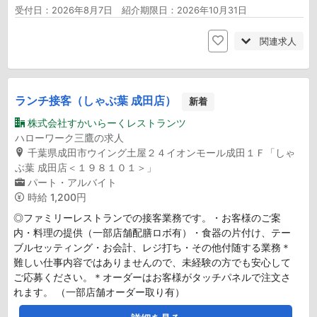
受付日：2026年8月7日 紹介期限日：2026年10月31日
関連求人
ランチ接客（しゃぶ葉 成田店）
新着
株式会社すかいらーくレストランツ
ハローワーク三鷹の求人
千葉県成田市ウイング土屋２４イオンモール成田１Ｆ「しゃ
ぶ葉 成田店＜１９８１０１＞」
パート・アルバイト
時給
1,200円
◎ファミリーレストランでの接客業務です。・お客様のご案
内・料理の提供（一部店舗配膳ロボ有）・食器の片付け、テー
ブルセッティング・お会計、レジ打ち・その他付随する業務＊
難しい仕事内容ではありませんので、未経験の方でも安心して
ご応募ください。＊オーダーはお客様がタッチパネルで注文さ
れます。 （一部店舗オーダー取り有）