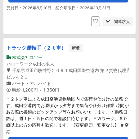
受付日：2026年8月10日 紹介期限日：2026年10月31日
関連求人
トラック運転手（２ｔ車）
新着
株式会社ユソー
ハローワーク成田の求人
千葉県成田市駒井野２０９１成田国際空港内 第２貨物代理店
ビル４２１
パート・アルバイト
時給
1,200円～ 1,350円
＊２トン車による成田空港貨物地区内で集荷や仕分けの業務で
す。成田空港内でお昼頃から夕方まで集荷や仕分け作業 時間が
ある際は書類のピックアップ等をお願いいたします。＊勤務日
数は、週１日～５日の間で相談に応じます。＊Ｗワーク、６０
歳以上の方の応募も歓迎します。【変更範囲：変更なし】 ＃空
港