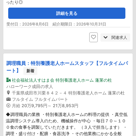
ったり◎
詳細を見る
受付日：2026年8月6日 紹介期限日：2026年10月31日
関連求人
調理職員：特別養護老人ホームスタッフ【フルタイムパ
ート】
新着
社会福祉法人すはま会 特別養護老人ホーム 蓬莱の杜
ハローワーク成田の求人
千葉県成田市川栗８４２－４ 特別養護老人ホーム 蓬莱の杜
フルタイム
フルタイムパート
月給
20万9,795円～ 21万8,953円
◆調理職員の業務 ・特別養護老人ホームの料理の提供 ・真空低
温調理システム導入のため、機械操作が中心 ・毎日７０～１０
０食の食事を調製していただきます。 （３人で担当します） ・
調理・盛り付け・配膳・食器洗浄 ・その他業務にかかる全般