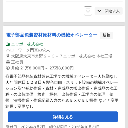
関連求人
電子部品包装資材原材料の機械オペレーター
新着
ニッポー株式会社
ハローワーク門真の求人
大阪府大東市氷野２－３－７ニッポー株式会社 本社工場
正社員
月給
21万8,000円～ 27万8,000円
◎電子部品包装資材製造工場での機械オペレーター★転勤なし
★年間休日１２８日★髪色自由・スリット設備の機械オペレー
ション及び補助作業・資材・完成品の搬出作業・完成品の次工
程への出荷準備、検査、梱包、出荷作業・工場内の整理、整
頓、清掃作業・作業記録入力のためＥＸＣＥＬ操作 など＊変更
範囲：変更なし
詳細を見る
受付日：2026年8月7日 紹介期限日：2026年10月31日