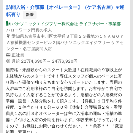
訪問入浴・介護職【オペレーター】（ケア名古屋）※運
転有り
新着
パナソニックエイジフリー株式会社 ライフサポート事業部
ハローワーク門真の求人
愛知県名古屋市中川区太平通３丁目２３番地の１ＮＡＧＯＹ
Ａ福祉機器センタービル２階パナソニックエイジフリー ケアセ
ンター・名古屋訪問入浴
正社員
月給
22万4,690円～ 24万6,920円
無資格・未経験からのスタート大歓迎！在籍職員の９割以上が
未経験からのスタートです！専任スタッフが個人のペースに寄
り添った研修で独り立ちまで安心サポートいたします。専用の
入浴車でご利用者様のご自宅を訪問します。お客様がご自宅で
気持ちよく入浴することができるよう、浴槽などの入浴機材の
準備・設営・入浴介助をして頂きます。【件数】１日平均６件
程度、１件当たり４０分～６０分【体制】介護職員２名・看護
職員１名の計３名オペレーターは主に入浴車の運転・浴槽の準
備・片付けと入浴の介助を行います。体験乗車も行っておりま
すので、お気軽にお問い合わせください。＊＊急募＊＊ 「変更
範囲：変更なし」