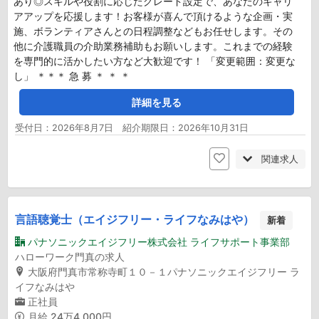
あり◎スキルや役割に応じたグレード設定で、あなたのキャリ
アアップを応援します！お客様が喜んで頂けるような企画・実
施、ボランティアさんとの日程調整などもお任せします。その
他に介護職員の介助業務補助もお願いします。これまでの経験
を専門的に活かしたい方など大歓迎です！ 「変更範囲：変更な
し」 ＊＊＊ 急 募 ＊ ＊ ＊
詳細を見る
受付日：2026年8月7日 紹介期限日：2026年10月31日
関連求人
言語聴覚士（エイジフリー・ライフなみはや）
新着
パナソニックエイジフリー株式会社 ライフサポート事業部
ハローワーク門真の求人
大阪府門真市常称寺町１０－１パナソニックエイジフリー ラ
イフなみはや
正社員
月給
24万4,000円