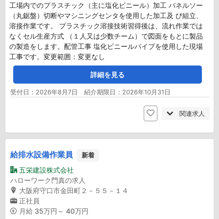
工場内でのプラスチック（主に塩化ビニール）加工 パネルソー
（丸鋸盤）切断やマシニングセンタを使用した加工及 び組立、
溶接作業です。 プラスチック溶接技術習得後は、流れ作業では
なくセル生産方式 （１人又は少数チーム）で図面をもとに製品
の製造をします。配管工事 塩化ビニールパイプを使用した現場
工事です。変更範囲：変更なし
詳細を見る
受付日：2026年8月7日 紹介期限日：2026年10月31日
関連求人
給排水設備作業員
新着
五栄建設株式会社
ハローワーク門真の求人
大阪府守口市金田町２－５５－１４
正社員
月給
35万円～ 40万円