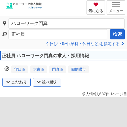
気になる
メニュー
検索
くわしい条件(給料・休日など)を指定する
正社員 ハローワーク門真の求人・採用情報
守口市
大東市
門真市
四條畷市
こだわり
並べ替え
求人情報1,637件 1ページ目