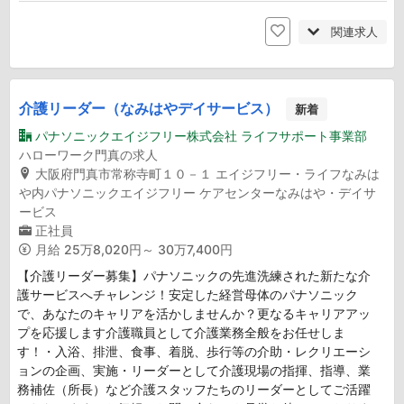
関連求人
介護リーダー（なみはやデイサービス）
新着
パナソニックエイジフリー株式会社 ライフサポート事業部
ハローワーク門真の求人
大阪府門真市常称寺町１０－１ エイジフリー・ライフなみは
や内パナソニックエイジフリー ケアセンターなみはや・デイサ
ービス
正社員
月給
25万8,020円～ 30万7,400円
【介護リーダー募集】パナソニックの先進洗練された新たな介
護サービスへチャレンジ！安定した経営母体のパナソニック
で、あなたのキャリアを活かしませんか？更なるキャリアアッ
プを応援します介護職員として介護業務全般をお任せしま
す！・入浴、排泄、食事、着脱、歩行等の介助・レクリエーシ
ョンの企画、実施・リーダーとして介護現場の指揮、指導、業
務補佐（所長）など介護スタッフたちのリーダーとしてご活躍