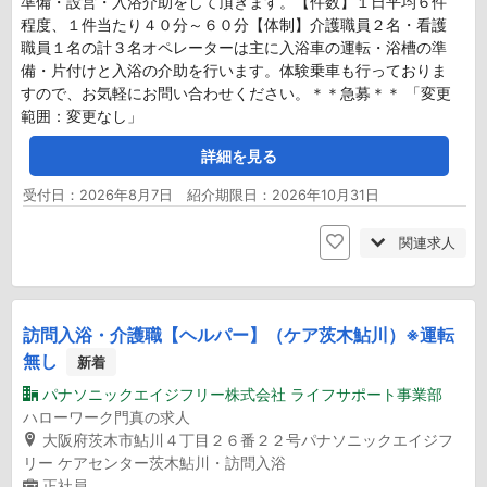
準備・設営・入浴介助をして頂きます。【件数】１日平均６件
程度、１件当たり４０分～６０分【体制】介護職員２名・看護
職員１名の計３名オペレーターは主に入浴車の運転・浴槽の準
備・片付けと入浴の介助を行います。体験乗車も行っておりま
すので、お気軽にお問い合わせください。＊＊急募＊＊ 「変更
範囲：変更なし」
詳細を見る
受付日：2026年8月7日 紹介期限日：2026年10月31日
関連求人
訪問入浴・介護職【ヘルパー】（ケア茨木鮎川）※運転
無し
新着
パナソニックエイジフリー株式会社 ライフサポート事業部
ハローワーク門真の求人
大阪府茨木市鮎川４丁目２６番２２号パナソニックエイジフ
リー ケアセンター茨木鮎川・訪問入浴
正社員