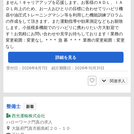
ません！キャリアアップを応援します。お客様のＡＤＬ、ＩＡ
ＤＬ向上のため、お一人おひとりの目標に合わせてリハビリ機
器や油圧式トレーニングマシン等を利用した機能訓練プロラム
の作成をして頂きます。また運動指導や効果測定などもお願致
します。小規模多機能でのリハビリに携わりたい方大歓迎で
す！お気軽にお問い合わせや見学お待ちしております！業務の
変更範囲：変更なし ＊＊＊ 急 募 ＊＊＊ 業務の変更範囲：変更
なし
詳細を見る
受付日：2026年8月7日 紹介期限日：2026年10月31日
関連求人
整備士
新着
西光運輸株式会社
ハローワーク門真の求人
大阪府門真市殿島町２０－１０