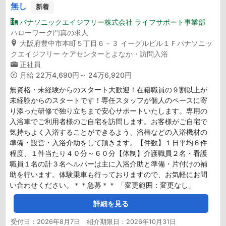
無し
新着
パナソニックエイジフリー株式会社 ライフサポート事業部
ハローワーク門真の求人
大阪府豊中市本町５丁目６－３ イーグルビル１Ｆパナソニッ
クエイジフリー ケアセンターとよなか・訪問入浴
正社員
月給
22万4,690円～ 24万6,920円
無資格・未経験からのスタート大歓迎！在籍職員の９割以上が
未経験からのスタートです！専任スタッフが個人のペースに寄
り添った研修で独り立ちまで安心サポートいたします。専用の
入浴車でご利用者様のご自宅を訪問します。お客様がご自宅で
気持ちよく入浴することができるよう、浴槽などの入浴機材の
準備・設営・入浴介助をして頂きます。【件数】１日平均６件
程度、１件当たり４０分～６０分【体制】介護職員２名・看護
職員１名の計３名ヘルパーは主に入浴介助と準備・片付けの補
助を行います。体験乗車も行っておりますので、お気軽にお問
い合わせください。＊＊急募＊＊ 「変更範囲：変更なし」
詳細を見る
受付日：2026年8月7日 紹介期限日：2026年10月31日