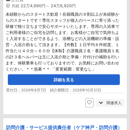
月給
22万4,690円～ 24万6,920円
未経験からのスタート大歓迎！在籍職員の９割以上が未経験か
らのスタートです！専任スタッフが個人のペースに寄り添った
研修で独り立ちまで安心サポートいたします。専用の入浴車で
ご利用者様のご自宅を訪問します。お客様がご自宅で気持ちよ
く入浴することができるよう、浴槽などの入浴機材の準備・設
営・入浴介助をして頂きます。【件数】１日平均６件程度、１
件当たり４０分～６０分【体制】介護職員２名・看護職員１名
の計３名ヘルパーは主に入浴介助と準備・片付けの補助を行い
ます。体験乗車も行っておりますので、お気軽にお問い合わせ
ください。＊＊急募＊＊ 「変更範囲：変更なし」
詳細を見る
受付日：2026年8月7日 紹介期限日：2026年10月31日
関連求人
訪問介護・サービス提供責任者（ケア神戸・訪問介護）