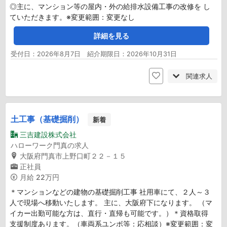
◎主に、マンション等の屋内・外の給排水設備工事の改修を し
ていただきます。※変更範囲：変更なし
詳細を見る
受付日：2026年8月7日 紹介期限日：2026年10月31日
関連求人
土工事（基礎掘削）
新着
三吉建設株式会社
ハローワーク門真の求人
大阪府門真市上野口町２２－１５
正社員
月給
22万円
＊マンションなどの建物の基礎掘削工事 社用車にて、２人～３
人で現場へ移動いたします。 主に、大阪府下になります。 （マ
イカー出勤可能な方は、直行・直帰も可能です。）＊資格取得
支援制度あります。（車両系ユンボ等：応相談）※変更範囲：変