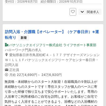
受付日：2026年8月7日 紹介期限日：2026年10月31日
関連求人
訪問入浴・介護職【オペレーター】（ケア春日井）※運
転有り
新着
パナソニックエイジフリー株式会社 ライフサポート事業部
ハローワーク門真の求人
愛知県春日井市鳥居松町４－１７７ デザイナーズマンション
ＷＩＬＬ１Ｆパナソニックエイジフリー ケアセンター春日井・
訪問入浴
正社員
月給
22万4,690円～ 24万6,920円
無資格・未経験からのスタート大歓迎！在籍職員の９割以上が
未経験からのスタートです！専任スタッフが個人のペースに寄
り添った研修で独り立ちまで安心サポートいたします。専用の
入浴車でご利用者様のご自宅を訪問します。お客様がご自宅で
気持ちよく入浴することができるよう、浴槽などの入浴機材の