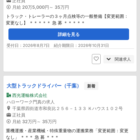
正社員
月給
20万5,000円～ 35万円
トラック・トレーラーの３ヶ月点検等の一般整備【変更範囲：
変更なし】 ＊＊＊＊＊ 急 募 ＊＊＊＊＊
詳細を見る
受付日：2026年8月7日 紹介期限日：2026年10月31日
関連求人
大型トラックドライバー（千葉）
新着
西光運輸株式会社
ハローワーク門真の求人
千葉県四街道市和良比２５６－１３３ Ｋハウス１０２号
正社員
月給
32万円～ 35万円
重機運搬・産業機械・特殊重量物の運搬業務「変更範囲：変更
なし」 ＊＊＊ 急 募 ＊＊＊