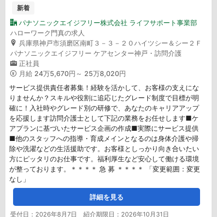
新着
パナソニックエイジフリー株式会社 ライフサポート事業部
ハローワーク門真の求人
兵庫県神戸市須磨区南町３－３－２０ハイツシー＆シー２Ｆ
パナソニックエイジフリー ケアセンター神戸・訪問介護
正社員
月給
24万5,670円～ 25万8,020円
サービス提供責任者募集！経験を活かして、お客様の支えにな
りませんか？スキルや役割に追応じたグレード制度で目標が明
確に！入社時やグレード別の研修で、あなたのキャリアアップ
を応援します訪問介護士として下記の業務をお任せします■ケ
アプランに基づいたサービス企画の作成■実際にサービス提供
■他のスタッフへの指導・育成メインとなるのは身体介護や掃
除や洗濯などの生活援助です。お客様としっかり向き合いたい
方にピッタリのお仕事です。福利厚生など安心して働ける環境
が整っております。＊＊＊＊ 急 募 ＊＊＊＊ 「変更範囲：変更
なし」
詳細を見る
受付日：2026年8月7日 紹介期限日：2026年10月31日