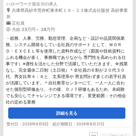
ハローワーク加古川の求人
兵庫県高砂市荒井町東本町１９－２３株式会社阪技 高砂事業
所
正社員
月給
23万円～ 28万円
・総務、人事、労務、勤怠管理、企画など・設計や品質関係業
務、システム開発をしている社員のサポート として、ＷＯＲ
Ｄ・ＥＸＣＥＬ等を使用した資料作成など（図面や技術資料に
ふれる機会が多く、事務職でありながら 専門性を高められる仕
事です）※適性を活かした分野で活躍していただきます。☆残業
なし、完全週休二日制（土日祝）＊全社員の６割が２０代３０
代、男女比率４：６と、文系理系や 男女問わず多くの若手社員
が活躍しています。＊自社教育センターにて、一人一人に合わ
せた個別型研修あり。その後、ＯＪＴ研修もあるため、未経験
でも安心してチャレンジできる環境です。 変更範囲：その他会
社の定める業務
詳細を見る
受付日：2026年6月9日 紹介期限日：2026年8月31日