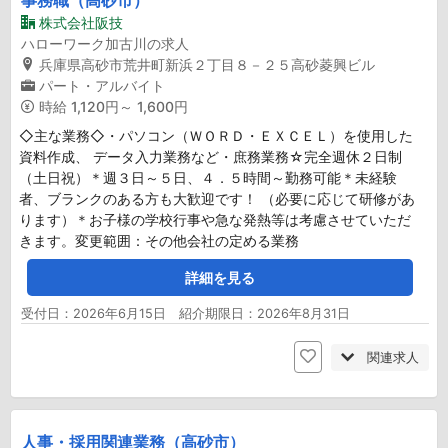
事務職（高砂市）
株式会社阪技
ハローワーク加古川の求人
兵庫県高砂市荒井町新浜２丁目８－２５高砂菱興ビル
パート・アルバイト
時給
1,120円～ 1,600円
◇主な業務◇・パソコン（ＷＯＲＤ・ＥＸＣＥＬ）を使用した
資料作成、 データ入力業務など・庶務業務☆完全週休２日制
（土日祝）＊週３日～５日、４．５時間～勤務可能＊未経験
者、ブランクのある方も大歓迎です！ （必要に応じて研修があ
ります）＊お子様の学校行事や急な発熱等は考慮させていただ
きます。変更範囲：その他会社の定める業務
詳細を見る
受付日：2026年6月15日 紹介期限日：2026年8月31日
関連求人
人事・採用関連業務（高砂市）