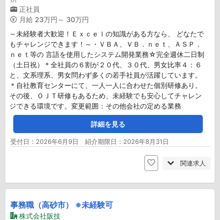
正社員
月給
23万円～ 30万円
～未経験者大歓迎！Ｅｘｃｅｌの知識がある方なら、 どなたで
もチャレンジできます！～・ＶＢＡ、ＶＢ．ｎｅｔ、ＡＳＰ．
ｎｅｔ等の 言語を使用したシステム開発業務☆完全週休二日制
（土日祝）＊全社員の６割が２０代、３０代、男女比率４：６
と、文系理系、男女問わず多くの若手社員が活躍しています。
＊自社教育センターにて、一人一人に合わせた個別研修あり。
その後、ＯＪＴ研修もあるため、未経験でも安心してチャレン
ジできる環境です。変更範囲：その他会社の定める業務
詳細を見る
受付日：2026年6月9日 紹介期限日：2026年8月31日
関連求人
事務職（高砂市） ※未経験可
株式会社阪技