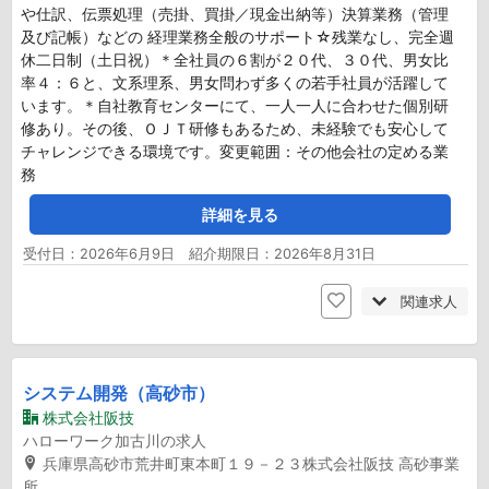
や仕訳、伝票処理（売掛、買掛／現金出納等）決算業務（管理
及び記帳）などの 経理業務全般のサポート☆残業なし、完全週
休二日制（土日祝）＊全社員の６割が２０代、３０代、男女比
率４：６と、文系理系、男女問わず多くの若手社員が活躍して
います。＊自社教育センターにて、一人一人に合わせた個別研
修あり。その後、ＯＪＴ研修もあるため、未経験でも安心して
チャレンジできる環境です。変更範囲：その他会社の定める業
務
詳細を見る
受付日：2026年6月9日 紹介期限日：2026年8月31日
関連求人
システム開発（高砂市）
株式会社阪技
ハローワーク加古川の求人
兵庫県高砂市荒井町東本町１９－２３株式会社阪技 高砂事業
所