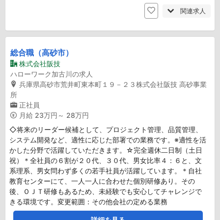
関連求人
総合職（高砂市）
株式会社阪技
ハローワーク加古川の求人
兵庫県高砂市荒井町東本町１９－２３株式会社阪技 高砂事業
所
正社員
月給
23万円～ 28万円
◇将来のリーダー候補として、プロジェクト管理、品質管理、
システム開発など、適性に応じた部署での業務です。※適性を活
かした分野で活躍していただきます。☆完全週休二日制（土日
祝）＊全社員の６割が２０代、３０代、男女比率４：６と、文
系理系、男女問わず多くの若手社員が活躍しています。＊自社
教育センターにて、一人一人に合わせた個別研修あり。その
後、ＯＪＴ研修もあるため、未経験でも安心してチャレンジで
きる環境です。変更範囲：その他会社の定める業務
詳細を見る