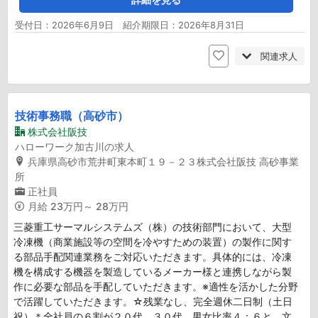
受付日：2026年6月9日 紹介期限日：2026年8月31日
関連求人
技術事務職（高砂市）
株式会社阪技
ハローワーク加古川の求人
兵庫県高砂市荒井町東本町１９－２３株式会社阪技 高砂事業
所
正社員
月給
23万円～ 28万円
三菱重工サーマルシステムズ（株）の技術部門において、大型
冷凍機（商業施設等の空間を冷やすための装置）の製作に関す
る部品手配関連業務をご対応いただきます。具体的には、冷凍
機を構成する機器を製造しているメーカー様と連携しながら製
作に必要な部品を手配していただきます。※適性を活かした分野
で活躍していただきます。☆残業なし、完全週休二日制（土日
祝）＊全社員の６割が２０代、３０代、男女比率４：６と、文