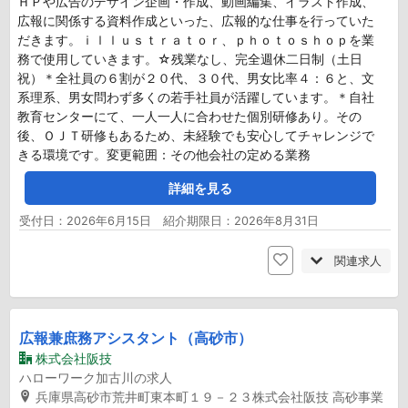
ＨＰや広告のデザイン企画・作成、動画編集、イラスト作成、
広報に関係する資料作成といった、広報的な仕事を行っていた
だきます。ｉｌｌｕｓｔｒａｔｏｒ、ｐｈｏｔｏｓｈｏｐを業
務で使用していきます。☆残業なし、完全週休二日制（土日
祝）＊全社員の６割が２０代、３０代、男女比率４：６と、文
系理系、男女問わず多くの若手社員が活躍しています。＊自社
教育センターにて、一人一人に合わせた個別研修あり。その
後、ＯＪＴ研修もあるため、未経験でも安心してチャレンジで
きる環境です。変更範囲：その他会社の定める業務
詳細を見る
受付日：2026年6月15日 紹介期限日：2026年8月31日
関連求人
広報兼庶務アシスタント（高砂市）
株式会社阪技
ハローワーク加古川の求人
兵庫県高砂市荒井町東本町１９－２３株式会社阪技 高砂事業