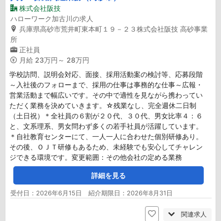
株式会社阪技
ハローワーク加古川の求人
兵庫県高砂市荒井町東本町１９－２３株式会社阪技 高砂事業
所
正社員
月給
23万円～ 28万円
学校訪問、説明会対応、面接、採用活動案の検討等、応募段階
～入社後のフォローまで、採用の仕事は事務的な仕事～広報・
営業活動まで幅広いです。その中で適性を見ながら携わってい
ただく業務を決めていきます。☆残業なし、完全週休二日制
（土日祝）＊全社員の６割が２０代、３０代、男女比率４：６
と、文系理系、男女問わず多くの若手社員が活躍しています。
＊自社教育センターにて、一人一人に合わせた個別研修あり。
その後、ＯＪＴ研修もあるため、未経験でも安心してチャレン
ジできる環境です。変更範囲：その他会社の定める業務
詳細を見る
受付日：2026年6月15日 紹介期限日：2026年8月31日
関連求人