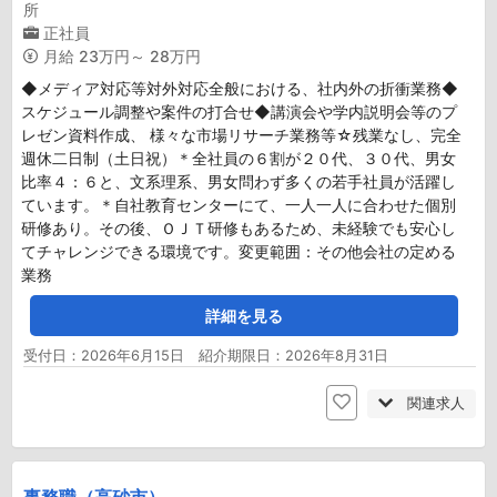
所
正社員
月給
23万円～ 28万円
◆メディア対応等対外対応全般における、社内外の折衝業務◆
スケジュール調整や案件の打合せ◆講演会や学内説明会等のプ
レゼン資料作成、 様々な市場リサーチ業務等☆残業なし、完全
週休二日制（土日祝）＊全社員の６割が２０代、３０代、男女
比率４：６と、文系理系、男女問わず多くの若手社員が活躍し
ています。＊自社教育センターにて、一人一人に合わせた個別
研修あり。その後、ＯＪＴ研修もあるため、未経験でも安心し
てチャレンジできる環境です。変更範囲：その他会社の定める
業務
詳細を見る
受付日：2026年6月15日 紹介期限日：2026年8月31日
関連求人