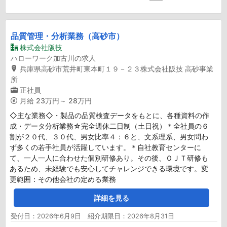
品質管理・分析業務（高砂市）
株式会社阪技
ハローワーク加古川の求人
兵庫県高砂市荒井町東本町１９－２３株式会社阪技 高砂事業
所
正社員
月給
23万円～ 28万円
◇主な業務◇・製品の品質検査データをもとに、各種資料の作
成・データ分析業務☆完全週休二日制（土日祝）＊全社員の６
割が２０代、３０代、男女比率４：６と、文系理系、男女問わ
ず多くの若手社員が活躍しています。＊自社教育センターに
て、一人一人に合わせた個別研修あり。その後、ＯＪＴ研修も
あるため、未経験でも安心してチャレンジできる環境です。変
更範囲：その他会社の定める業務
詳細を見る
受付日：2026年6月9日 紹介期限日：2026年8月31日