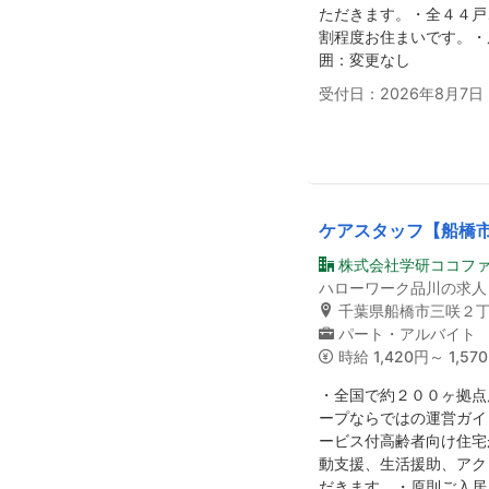
ただきます。・全４４戸
割程度お住まいです。・
囲：変更なし
受付日：2026年8月7日
ケアスタッフ【船橋
株式会社学研ココフ
ハローワーク品川の求人
千葉県船橋市三咲２
パート・アルバイト
時給
1,420円～ 1,57
・全国で約２００ヶ拠点
ープならではの運営ガイ
ービス付高齢者向け住宅
動支援、生活援助、アク
だきます。・原則ご入居