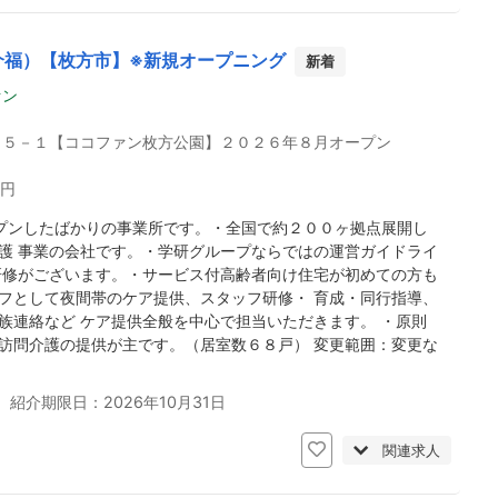
介福）【枚方市】※新規オープニング
新着
ァン
３５－１【ココファン枚方公園】２０２６年８月オープン
8円
プンしたばかりの事業所です。・全国で約２００ヶ拠点展開し
護 事業の会社です。・学研グループならではの運営ガイドライ
研修がございます。・サービス付高齢者向け住宅が初めての方も
フとして夜間帯のケア提供、スタッフ研修・ 育成・同行指導、
族連絡など ケア提供全般を中心で担当いただきます。 ・原則
訪問介護の提供が主です。（居室数６８戸） 変更範囲：変更な
 紹介期限日：2026年10月31日
関連求人