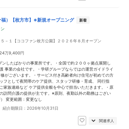
介福）【枚方市】※新規オープニング
新着
ァン
３５－１【ココファン枚方公園】２０２６年８月オープン
24万9,400円
プンしたばかりの事業所です。・全国で約２００ヶ拠点展開し
護 事業の会社です。・学研グループならではの運営ガイドライ
研修がございます。・サービス付き高齢者向け住宅が初めての方
ッフとして夜間帯のケア提供、スタッフ研修・育成、 同行指
ご家族連絡など ケア提供全般を中心で担当いただきます。・原
の訪問介護の提供が主です。※原則、夜勤以外の勤務はござい
戸） 変更範囲：変更なし
 紹介期限日：2026年10月31日
関連求人