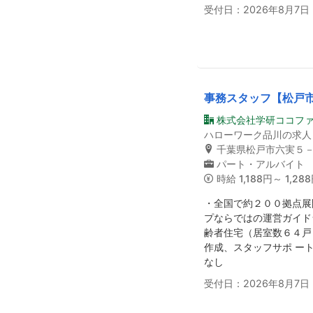
受付日：2026年8月7日
事務スタッフ【松戸
株式会社学研ココフ
ハローワーク品川の求人
千葉県松戸市六実５
パート・アルバイト
時給
1,188円～ 1,28
・全国で約２００拠点展
プならではの運営ガイド
齢者住宅（居室数６４戸
作成、スタッフサポ ー
なし
受付日：2026年8月7日