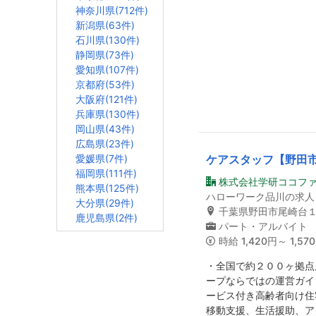
神奈川県(712件)
新潟県(63件)
石川県(130件)
静岡県(73件)
愛知県(107件)
京都府(53件)
大阪府(121件)
兵庫県(130件)
岡山県(43件)
広島県(23件)
愛媛県(7件)
ケアスタッフ【野田
福岡県(111件)
株式会社学研ココフ
熊本県(125件)
ハローワーク品川の求人
大分県(29件)
千葉県野田市尾崎台
鹿児島県(2件)
パート・アルバイト
時給
1,420円～ 1,57
・全国で約２００ヶ拠点
ープならではの運営ガイ
ービス付き高齢者向け住
移動支援、生活援助、ア