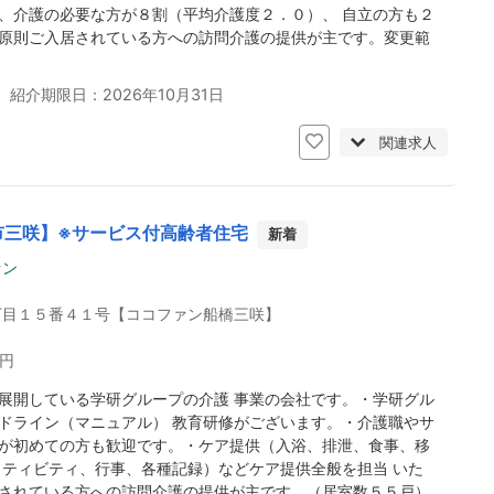
、介護の必要な方が８割（平均介護度２．０）、 自立の方も２
原則ご入居されている方への訪問介護の提供が主です。変更範
 紹介期限日：2026年10月31日
関連求人
市三咲】※サービス付高齢者住宅
新着
ァン
丁目１５番４１号【ココファン船橋三咲】
0円
展開している学研グループの介護 事業の会社です。・学研グル
ドライン（マニュアル） 教育研修がございます。・介護職やサ
が初めての方も歓迎です。・ケア提供（入浴、排泄、食事、移
 ティビティ、行事、各種記録）などケア提供全般を担当 いた
されている方への訪問介護の提供が主です。（居室数５５戸）