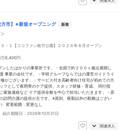
関連求人
枚方市】※新規オープニング
新着
ァン
３５－１【ココファン枚方公園】２０２６年８月オープン
4万6,400円
プンしたばかりの事業所です。・全国で約２００ヶ拠点展開し
護 事業の会社です。・学研グループならではの運営ガイドライ
研修がございます。・サービス付き高齢者向け住宅が初めての方
ッフとして夜間帯のケア提供、スタッフ研修・育成、 同行指
ご家族連絡など ケア提供全般を中心で担当いただきます。・原
の訪問介護の提供が主です。※原則、夜勤以外の勤務はござい
戸） 変更範囲：変更なし
 紹介期限日：2026年10月31日
関連求人