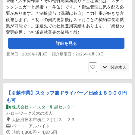
管理・入出荷作業・その他付随業務あり＊主な製品は、スティ
ックシュガーと黒蜜（一斗缶）です。＊衛生管理に気を配る必
要があります。＊制服貸与（洗濯は各自）＊力仕事が好きな方
歓迎します。＊初回の契約更新後は３ヶ月ごとの契約◎長期就
業が可能です。派遣先での社員登用実績もあります。（業務の
変更範囲：当社派遣就業先の業務全般）
詳細を見る
受付日：2026年7月3日 紹介期限日：2026年9月30日
関連求人
【引越作業】スタッフ兼ドライバー／日給１８０００円
も可
株式会社マイスター引越センター
ハローワーク茨木の求人
大阪府茨木市横江２丁目３－２３
パート・アルバイト
時給
1,300円～ 1,875円