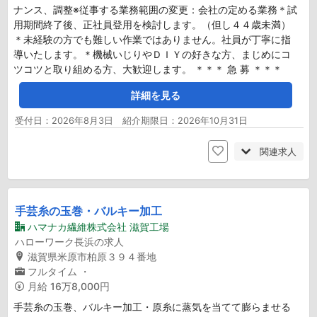
ナンス、調整※従事する業務範囲の変更：会社の定める業務＊試
用期間終了後、正社員登用を検討します。（但し４４歳未満）
＊未経験の方でも難しい作業ではありません。社員が丁寧に指
導いたします。＊機械いじりやＤＩＹの好きな方、まじめにコ
ツコツと取り組める方、大歓迎します。 ＊＊＊ 急 募 ＊＊＊
詳細を見る
受付日：2026年8月3日 紹介期限日：2026年10月31日
関連求人
手芸糸の玉巻・バルキー加工
ハマナカ繊維株式会社 滋賀工場
ハローワーク長浜の求人
滋賀県米原市柏原３９４番地
フルタイム
・
月給
16万8,000円
手芸糸の玉巻、バルキー加工・原糸に蒸気を当てて膨らませる