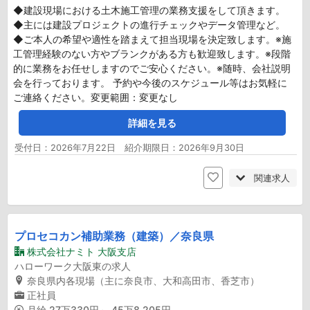
◆建設現場における土木施工管理の業務支援をして頂きます。
◆主には建設プロジェクトの進行チェックやデータ管理など。
◆ご本人の希望や適性を踏まえて担当現場を決定致します。※施
工管理経験のない方やブランクがある方も歓迎致します。※段階
的に業務をお任せしますのでご安心ください。※随時、会社説明
会を行っております。 予約や今後のスケジュール等はお気軽に
ご連絡ください。変更範囲：変更なし
詳細を見る
受付日：2026年7月22日 紹介期限日：2026年9月30日
関連求人
プロセコカン補助業務（建築）／奈良県
株式会社ナミト 大阪支店
ハローワーク大阪東の求人
奈良県内各現場（主に奈良市、大和高田市、香芝市）
正社員
月給
27万330円～ 45万8,205円