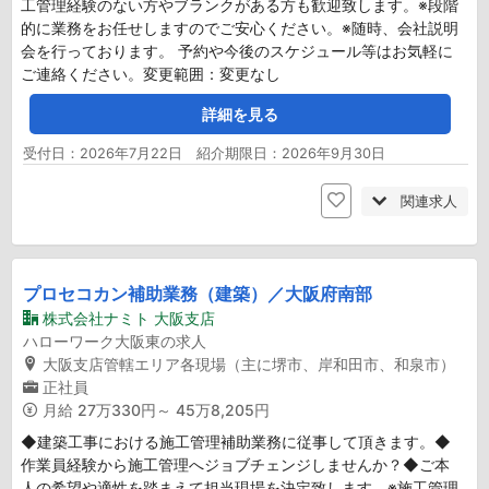
工管理経験のない方やブランクがある方も歓迎致します。※段階
的に業務をお任せしますのでご安心ください。※随時、会社説明
会を行っております。 予約や今後のスケジュール等はお気軽に
ご連絡ください。変更範囲：変更なし
詳細を見る
受付日：2026年7月22日 紹介期限日：2026年9月30日
関連求人
プロセコカン補助業務（建築）／大阪府南部
株式会社ナミト 大阪支店
ハローワーク大阪東の求人
大阪支店管轄エリア各現場（主に堺市、岸和田市、和泉市）
正社員
月給
27万330円～ 45万8,205円
◆建築工事における施工管理補助業務に従事して頂きます。◆
作業員経験から施工管理へジョブチェンジしませんか？◆ご本
人の希望や適性を踏まえて担当現場を決定致します。※施工管理