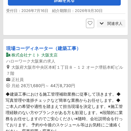
詳細を見る
受付日：2026年7月16日 紹介期限日：2026年9月30日
関連求人
現場コーディネーター（建築工事）
株式会社ナミト 大阪支店
ハローワーク大阪東の求人
大阪府大阪市中央区本町１丁目８－１２ オーク堺筋本町ビル
７階
正社員
月給
26万1,680円～ 44万8,730円
◆建築工事における施工管理補助業務に従事して頂きます。◆
写真管理や進捗チェックなど簡単な業務からお任せします。◆
ご本人の希望や適性を踏まえて担当現場を決定します。※施工管
理経験のない方やブランクがある方も歓迎します。※段階的に業
務をお任せしますのでご安心ください※随時、会社説明会を行っ
ております。 予約や今後のスケジュール等はお気軽にご連絡く
ださい。変更範囲：変更なし