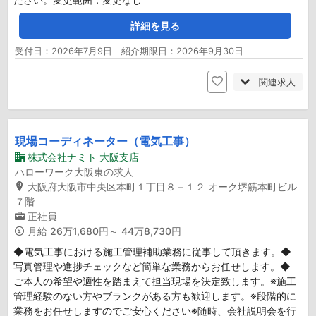
詳細を見る
受付日：2026年7月9日 紹介期限日：2026年9月30日
関連求人
現場コーディネーター（電気工事）
株式会社ナミト 大阪支店
ハローワーク大阪東の求人
大阪府大阪市中央区本町１丁目８－１２ オーク堺筋本町ビル
７階
正社員
月給
26万1,680円～ 44万8,730円
◆電気工事における施工管理補助業務に従事して頂きます。◆
写真管理や進捗チェックなど簡単な業務からお任せします。◆
ご本人の希望や適性を踏まえて担当現場を決定致します。※施工
管理経験のない方やブランクがある方も歓迎します。※段階的に
業務をお任せしますのでご安心ください※随時、会社説明会を行