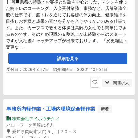
ト 等■業務の特徴：お客様と対話を中心とした、マシンを使っ
た筋トレのコーチング、入会受付業務、事務など、店舗業務全
般の仕事です。筋トレを通じてお客様の体力向上、健康維持を
目指しお客様と成果の喜びを分かち合うやりがいのある仕事で
す。また、カーブスで教える体操は高齢の女性でも簡単にでき
るものです。そのため現職の８割以上が未経験からのスタート
ですが入社後キャッチアップが出来ております。 「変更範囲：
変更なし」
詳細を見る
受付日：2026年8月7日 紹介期限日：2026年10月31日
関連求人
事務所内軽作業・工場内環境保全軽作業
新着
株式会社アイホウテクノ
ハローワーク岡崎の求人
愛知県岡崎市大門５丁目２０－３
パート・アルバイト