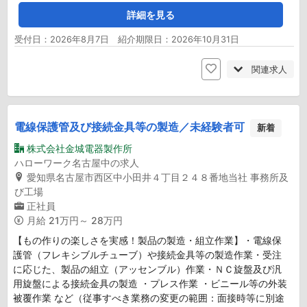
詳細を見る
受付日：2026年8月7日 紹介期限日：2026年10月31日
関連求人
電線保護管及び接続金具等の製造／未経験者可
新着
株式会社金城電器製作所
ハローワーク名古屋中の求人
愛知県名古屋市西区中小田井４丁目２４８番地当社 事務所及
び工場
正社員
月給
21万円～ 28万円
【もの作りの楽しさを実感！製品の製造・組立作業】・電線保
護管（フレキシブルチューブ）や接続金具等の製造作業・受注
に応じた、製品の組立（アッセンブル）作業・ＮＣ旋盤及び汎
用旋盤による接続金具の製造 ・プレス作業 ・ビニール等の外装
被覆作業 など（従事すべき業務の変更の範囲：面接時等に別途