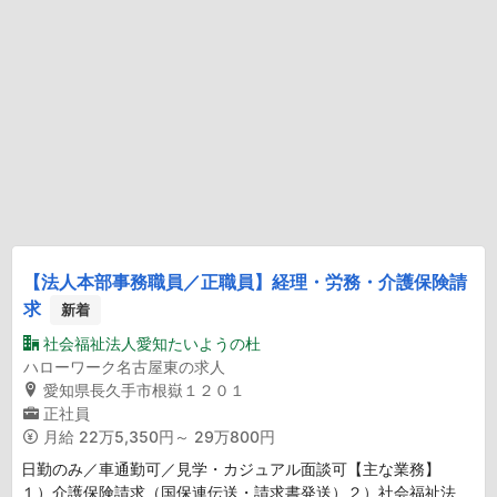
【法人本部事務職員／正職員】経理・労務・介護保険請
求
新着
社会福祉法人愛知たいようの杜
ハローワーク名古屋東の求人
愛知県長久手市根嶽１２０１
正社員
月給
22万5,350円～ 29万800円
日勤のみ／車通勤可／見学・カジュアル面談可【主な業務】
１）介護保険請求（国保連伝送・請求書発送）２）社会福祉法