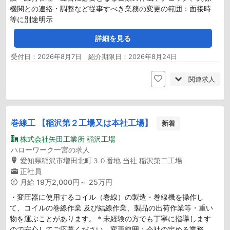
機関との連絡・調整など従事すべき業務の変更の範囲：面接時
等に別途明示
詳細を見る
受付日：2026年8月7日 紹介期限日：2026年8月24日
関連求人
巻線工 【稲沢第２工場又は本社工場】
新着
株式会社矢田工業所 稲沢工場
ハローワーク一宮の求人
愛知県稲沢市増田北町３０番地 当社 稲沢第二工場
正社員
月給
19万2,000円～ 25万円
・変圧器に使用するコイル（巻線）の製造・巻線機を操作し
て、コイルの巻線作業 及び結線作業、製品の出荷作業等・重い
物を運ぶことがあります。＊未経験の方でも丁寧に指導します
ので安心してご応募ください。変更範囲：会社の定める業務