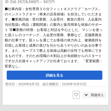
月給
25万9,500円～ 50万円
■仕事内容：女性専用３０分フィットネスクラブ「カーブス」
のインストラクター（将来の店長候補）を担当していただきま
す。■業務詳細：受付業務、入会受付、教室の受付、入会案内
当社取扱い商品（運動関連）の案内と販売簡単な体操のサポー
ト 等■業務の特徴：お客様と対話を中心とした、マシンを使っ
た筋トレのコーチング、入会受付業務、事務など、店舗業務全
般の仕事です。筋トレを通じてお客様の体力向上、健康維持を
目指しお客様と成果の喜びを分かち合うやりがいのある仕事で
す。また、カーブスで教える体操は高齢の女性でも簡単にでき
るものです。そのため現職の８割以上が未経験からのスタート
ですが入社後キャッチアップが出来ております。 「変更範囲：
変更なし」
詳細を見る
受付日：2026年8月7日 紹介期限日：2026年10月31日
関連求人