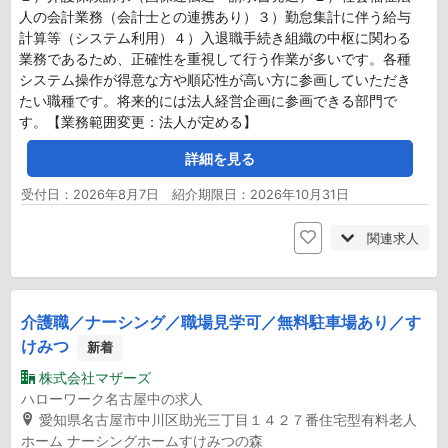
人の会計業務（会計士との連携あり）３）勤怠集計に伴う給与
計算等（システム利用）４）入退職手続き組織の中枢に関わる
業務であるため、正確性を重視して行う作業が多いです。各種
システム操作が得意な方や順応性が高い方に参画していただき
たい職種です。将来的には法人経営企画に参画できる部門で
す。【業務範囲変更：法人が定める】
詳細を見る
受付日：2026年8月7日 紹介期限日：2026年10月31日
関連求人
介護職／ナーシング／職場見学可／無料駐車場あり／す
けみつ
新着
株式会社マザーズ
ハローワーク名古屋中の求人
愛知県名古屋市中川区助光三丁目１４２７番住宅型有料老人
ホーム ナーシングホームすけみつの森