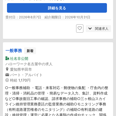
詳細を見る
受付日：2026年8月7日 紹介期限日：2026年10月31日
関連求人
一般事務
新着
社名非公開
ハローワーク名古屋中の求人
愛知県半田市
パート・アルバイト
時給
1,170円
○一般事務補助 ・電話・来客対応・郵便物の集配 ・庁舎内の整
理・清掃・消耗品の管理 ・簡易なデータ入力、集計、資料作成
など○事故復旧工事の確認、請求事務の補助○三ヶ根山スカイ
ライン維持管理業務委託の監督業務の補助○モニタリング事務
（有料道路運営権者のモニタリング）の補助○有料道路の建
設・維持管理・運営に必要となる書類の作成やチェック、関係