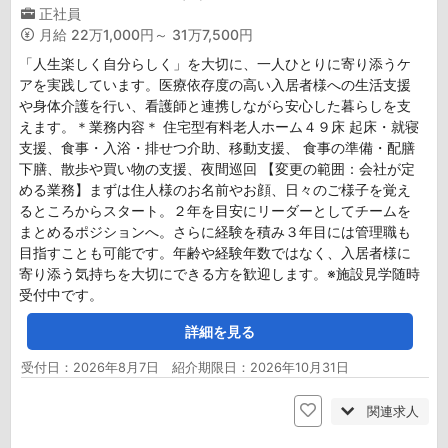
正社員
月給
22万1,000円～ 31万7,500円
「人生楽しく自分らしく」を大切に、一人ひとりに寄り添うケ
アを実践しています。医療依存度の高い入居者様への生活支援
や身体介護を行い、看護師と連携しながら安心した暮らしを支
えます。＊業務内容＊ 住宅型有料老人ホーム４９床 起床・就寝
支援、食事・入浴・排せつ介助、移動支援、 食事の準備・配膳
下膳、散歩や買い物の支援、夜間巡回 【変更の範囲：会社が定
める業務】まずは住人様のお名前やお顔、日々のご様子を覚え
るところからスタート。２年を目安にリーダーとしてチームを
まとめるポジションへ。さらに経験を積み３年目には管理職も
目指すことも可能です。年齢や経験年数ではなく、入居者様に
寄り添う気持ちを大切にできる方を歓迎します。※施設見学随時
受付中です。
詳細を見る
受付日：2026年8月7日 紹介期限日：2026年10月31日
関連求人