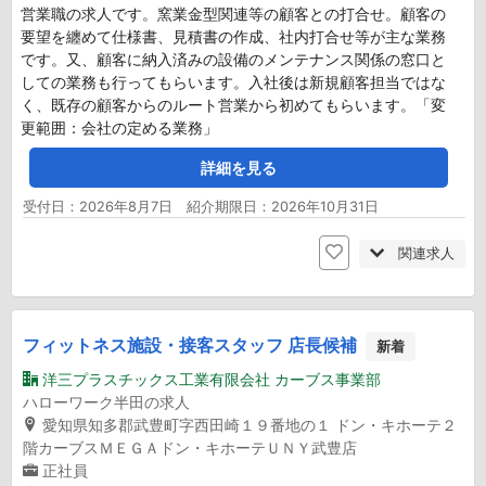
営業職の求人です。窯業金型関連等の顧客との打合せ。顧客の
要望を纏めて仕様書、見積書の作成、社内打合せ等が主な業務
です。又、顧客に納入済みの設備のメンテナンス関係の窓口と
しての業務も行ってもらいます。入社後は新規顧客担当ではな
く、既存の顧客からのルート営業から初めてもらいます。「変
更範囲：会社の定める業務」
詳細を見る
受付日：2026年8月7日 紹介期限日：2026年10月31日
関連求人
フィットネス施設・接客スタッフ 店長候補
新着
洋三プラスチックス工業有限会社 カーブス事業部
ハローワーク半田の求人
愛知県知多郡武豊町字西田崎１９番地の１ ドン・キホーテ２
階カーブスＭＥＧＡドン・キホーテＵＮＹ武豊店
正社員