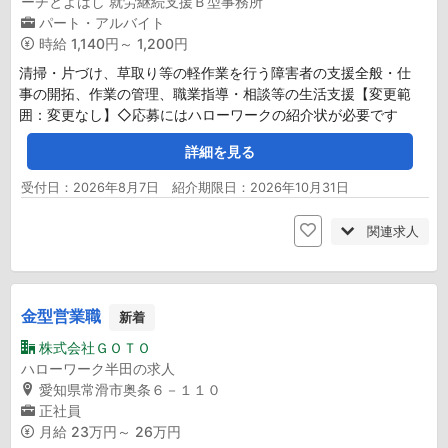
ーチとよはし 就労継続支援Ｂ型事務所
パート・アルバイト
時給
1,140円～ 1,200円
清掃・片づけ、草取り等の軽作業を行う障害者の支援全般・仕
事の開拓、作業の管理、職業指導・相談等の生活支援【変更範
囲：変更なし】◇応募にはハローワークの紹介状が必要です
詳細を見る
受付日：2026年8月7日 紹介期限日：2026年10月31日
関連求人
金型営業職
新着
株式会社ＧＯＴＯ
ハローワーク半田の求人
愛知県常滑市奥条６－１１０
正社員
月給
23万円～ 26万円