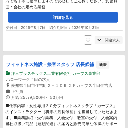
方でも丁寧に指導しますので安心してご応募ください。変更範
囲：会社の定める業務
詳細を見る
受付日：2026年8月7日 紹介期限日：2026年10月31日
関連求人
フィットネス施設・接客スタッフ 店長候補
新着
洋三プラスチックス工業有限会社 カーブス事業部
ハローワーク半田の求人
愛知県半田市住吉町２－１０９ ２Ｆカ－ブス半田住吉店
正社員
月給
25万9,500円～ 50万円
■仕事内容：女性専用３０分フィットネスクラブ「カーブス」
のインストラクター（将来の店長候補）を担当していただきま
す。■業務詳細：受付業務、入会受付、教室の受付、入会案内
当社取扱い商品（運動関連）の案内と販売簡単な体操のサポー