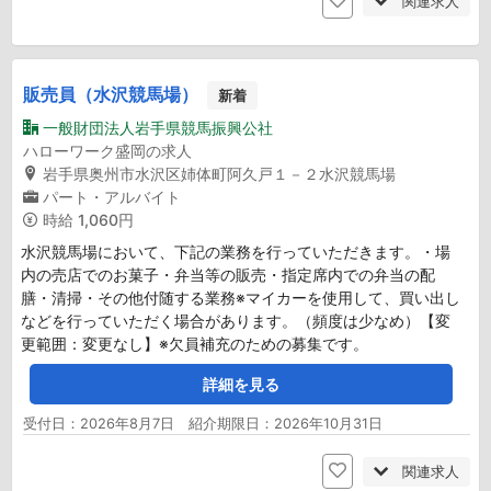
関連求人
販売員（水沢競馬場）
新着
一般財団法人岩手県競馬振興公社
ハローワーク盛岡の求人
岩手県奥州市水沢区姉体町阿久戸１－２水沢競馬場
パート・アルバイト
時給
1,060円
水沢競馬場において、下記の業務を行っていただきます。・場
内の売店でのお菓子・弁当等の販売・指定席内での弁当の配
膳・清掃・その他付随する業務※マイカーを使用して、買い出し
などを行っていただく場合があります。（頻度は少なめ）【変
更範囲：変更なし】※欠員補充のための募集です。
詳細を見る
受付日：2026年8月7日 紹介期限日：2026年10月31日
関連求人