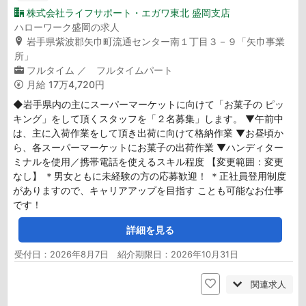
株式会社ライフサポート・エガワ東北 盛岡支店
ハローワーク盛岡の求人
岩手県紫波郡矢巾町流通センター南１丁目３－９「矢巾事業
所」
フルタイム
／ フルタイムパート
月給
17万4,720円
◆岩手県内の主にスーパーマーケットに向けて「お菓子の ピッ
キング」をして頂くスタッフを「２名募集」します。 ▼午前中
は、主に入荷作業をして頂き出荷に向けて格納作業 ▼お昼頃か
ら、各スーパーマーケットにお菓子の出荷作業 ▼ハンディター
ミナルを使用／携帯電話を使えるスキル程度 【変更範囲：変更
なし】 ＊男女ともに未経験の方の応募歓迎！ ＊正社員登用制度
がありますので、キャリアアップを目指す ことも可能なお仕事
です！
詳細を見る
受付日：2026年8月7日 紹介期限日：2026年10月31日
関連求人