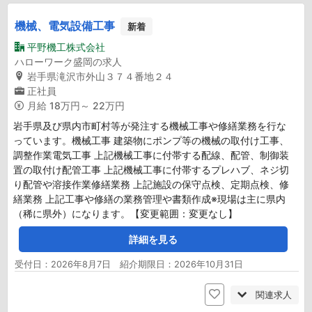
機械、電気設備工事
新着
平野機工株式会社
ハローワーク盛岡の求人
岩手県滝沢市外山３７４番地２４
正社員
月給
18万円～ 22万円
岩手県及び県内市町村等が発注する機械工事や修繕業務を行な
っています。機械工事 建築物にポンプ等の機械の取付け工事、
調整作業電気工事 上記機械工事に付帯する配線、配管、制御装
置の取付け配管工事 上記機械工事に付帯するプレハブ、ネジ切
り配管や溶接作業修繕業務 上記施設の保守点検、定期点検、修
繕業務 上記工事や修繕の業務管理や書類作成※現場は主に県内
（稀に県外）になります。【変更範囲：変更なし】
詳細を見る
受付日：2026年8月7日 紹介期限日：2026年10月31日
関連求人