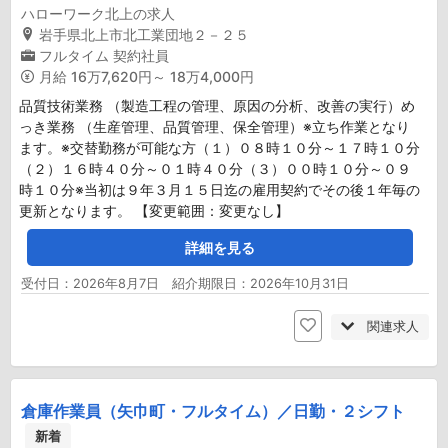
ハローワーク北上の求人
岩手県北上市北工業団地２－２５
フルタイム
契約社員
月給
16万7,620円～ 18万4,000円
品質技術業務 （製造工程の管理、原因の分析、改善の実行）め
っき業務 （生産管理、品質管理、保全管理）※立ち作業となり
ます。※交替勤務が可能な方（１）０８時１０分～１７時１０分
（２）１６時４０分～０１時４０分（３）００時１０分～０９
時１０分※当初は９年３月１５日迄の雇用契約でその後１年毎の
更新となります。 【変更範囲：変更なし】
詳細を見る
受付日：2026年8月7日 紹介期限日：2026年10月31日
関連求人
倉庫作業員（矢巾町・フルタイム）／日勤・２シフト
新着