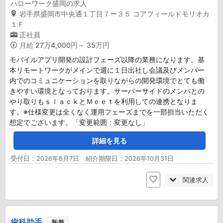
ハローワーク盛岡の求人
岩手県盛岡市中央通１丁目７ー３５ コアフィールドモリオカ
１Ｆ
正社員
月給
27万4,000円～ 35万円
モバイルアプリ開発の設計フェーズ以降の業務になります。基
本リモートワークがメインで週に１日出社し会議及びメンバー
内でのコミュニケーションを取りながらの開発環境でとても働
きやすい環境となっております。サーバーサイドのメンバとの
やり取りもｓｌａｃｋとＭｅｅｔを利用しての連携となりま
す。※仕様変更は全くなく運用フェーズまでを一部担当いただく
想定でございます。「変更範囲：変更なし」
詳細を見る
受付日：2026年8月7日 紹介期限日：2026年10月31日
関連求人
歯科助手
新着