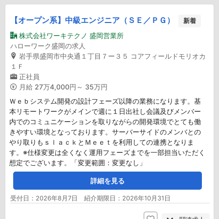
【オープン系】中級エンジニア（ＳＥ／ＰＧ）
新着
株式会社ワーキテクノ 盛岡営業所
ハローワーク盛岡の求人
岩手県盛岡市中央通１丁目７ー３５ コアフィールドモリオカ
１Ｆ
正社員
月給
27万4,000円～ 35万円
Ｗｅｂシステム開発の設計フェーズ以降の業務になります。基
本リモートワークがメインで週に１日出社し会議及びメンバー
内でのコミュニケーションを取りながらの開発環境でとても働
きやすい環境となっております。サーバーサイドのメンバとの
やり取りもｓｌａｃｋとＭｅｅｔを利用しての連携となりま
す。※仕様変更は全くなく運用フェーズまでを一部担当いただく
想定でございます。「変更範囲：変更なし」
詳細を見る
受付日：2026年8月7日 紹介期限日：2026年10月31日