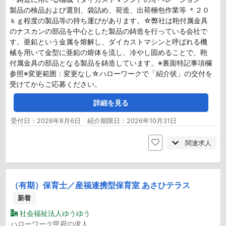
製品の検品および選別、袋詰め、荷造、出荷梱包作業等 ＊２０
ｋｇ程度の製品等の持ち運びがあります。☆弊社は鞄付属金具
のナスカンの部品を中心とした製品の鋳造を行っている会社で
す。亜鉛という金属を熔解し、ダイカストマシンと呼ばれる機
械を用いて金型に亜鉛の熔体を流し、冷やし固めることで、鞄
付属金具の部品となる製品を鋳造しています。※裏面特記事項欄
参照※変更範囲：変更なし☆ハローワークで「紹介状」の交付を
受けてからご応募ください。
詳細を見る
受付日：2026年8月6日 紹介期限日：2026年10月31日
関連求人
（有期）保育士／産福連携型保育室 あさひテラス
新着
社会福祉法人ゆうゆう
ハローワーク甲府の求人