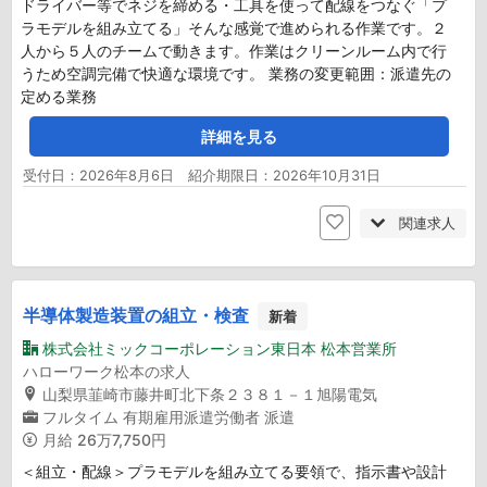
ドライバー等でネジを締める・工具を使って配線をつなぐ「プ
ラモデルを組み立てる」そんな感覚で進められる作業です。２
人から５人のチームで動きます。作業はクリーンルーム内で行
うため空調完備で快適な環境です。 業務の変更範囲：派遣先の
定める業務
詳細を見る
受付日：2026年8月6日 紹介期限日：2026年10月31日
関連求人
半導体製造装置の組立・検査
新着
株式会社ミックコーポレーション東日本 松本営業所
ハローワーク松本の求人
山梨県韮崎市藤井町北下条２３８１－１旭陽電気
フルタイム
有期雇用派遣労働者
派遣
月給
26万7,750円
＜組立・配線＞プラモデルを組み立てる要領で、指示書や設計