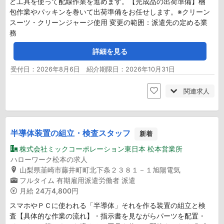
ど工具を使って配線作業を進めます。【完成品の出荷準備】梱
包作業やパッキンを巻いて出荷準備をお任せします。※クリーン
スーツ・クリーンジャージ使用 変更の範囲：派遣先の定める業
務
詳細を見る
受付日：2026年8月6日 紹介期限日：2026年10月31日
関連求人
半導体装置の組立・検査スタッフ
新着
株式会社ミックコーポレーション東日本 松本営業所
ハローワーク松本の求人
山梨県韮崎市藤井町町北下条２３８１－１旭陽電気
フルタイム
有期雇用派遣労働者
派遣
月給
24万4,800円
スマホやＰＣに使われる「半導体」それを作る装置の組立と検
査【具体的な作業の流れ】・指示書を見ながらパーツを配置・