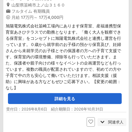
山梨県韮崎市上ノ山３１６０
フルタイム
有期職員
月給
17万円～ 17万4,000円
旭陽電気株式会社韮崎工場内にあります保育室、産福連携型保
育室あさひテラスでの勤務となります。「働く大人を観察でき
る保育室」をコンセプトに旭陽電気株式会社と連携し運営を行
っています。０歳から就学前のお子様の預かり保育及び、妊婦
さんから未就学児のお子様とその保護者の方への子育て支援で
す。保育室内の環境整備、掃除等も行っていただきます。ま
た、保護者や親子向けの様々なイベントの企画運営なども行っ
ています。複数の職員が配置されていますので、初めての方や
子育て中の方も安心して働いていただけます。相談支援（援
助）に興味がある方などもぜひご応募下さい。【変更の範囲：
なし】
詳細を見る
受付日：2026年8月6日 紹介期限日：2026年10月31日
関連求人