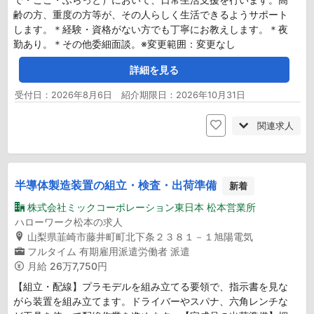
齢の方、重度の方等が、その人らしく生活できるようサポート
します。＊経験・資格がない方でも丁寧にお教えします。＊夜
勤あり。＊その他委細面談。※変更範囲：変更なし
詳細を見る
受付日：2026年8月6日 紹介期限日：2026年10月31日
関連求人
半導体製造装置の組立・検査・出荷準備
新着
株式会社ミックコーポレーション東日本 松本営業所
ハローワーク松本の求人
山梨県韮崎市藤井町町北下条２３８１－１旭陽電気
フルタイム
有期雇用派遣労働者
派遣
月給
26万7,750円
【組立・配線】プラモデルを組み立てる要領で、指示書を見な
がら装置を組み立てます。ドライバーやスパナ、六角レンチな