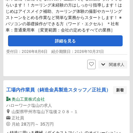
らいます！！カーリング未経験の方はしっかり指導します！は
じめはアイスメイク補助、カーリング体験の撮影やカーリング
ストーンをとめる作業など簡単な業務からスタートします！ ※
パソコンの基礎操作ができる方（ワード・エクセル） ＊社有
車：普通乗用車 ［変更範囲：会社の定めるすべての業務］
詳細を見る
受付日：2026年8月6日 紹介期限日：2026年10月31日
関連求人
工場内作業員（鋳造金具製造スタッフ／正社員）
新着
奥山工業株式会社
ハローワーク塩山の求人
山梨県甲州市塩山下塩後２０８－１
正社員
月給
28万円～ 35万円
・鋳造に用いる機械（ダイカストマシン）のオペレーション・