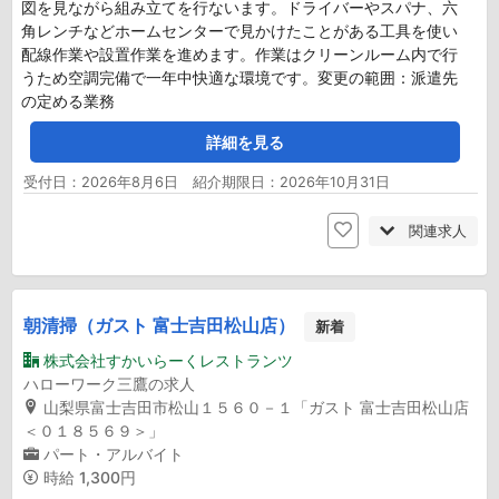
図を見ながら組み立てを行ないます。ドライバーやスパナ、六
角レンチなどホームセンターで見かけたことがある工具を使い
配線作業や設置作業を進めます。作業はクリーンルーム内で行
うため空調完備で一年中快適な環境です。変更の範囲：派遣先
の定める業務
詳細を見る
受付日：2026年8月6日 紹介期限日：2026年10月31日
関連求人
朝清掃（ガスト 富士吉田松山店）
新着
株式会社すかいらーくレストランツ
ハローワーク三鷹の求人
山梨県富士吉田市松山１５６０－１「ガスト 富士吉田松山店
＜０１８５６９＞」
パート・アルバイト
時給
1,300円