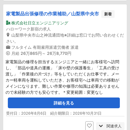
家電製品出張修理の作業補助／山梨県中央市
新着
株式会社日立エンジニアリング
ハローワーク新宿の求人
山梨県中央市山之神流通団地※詳細は窓口でお問い合わせくだ
さい。
フルタイム
有期雇用派遣労働者
派遣
月給
26万865円～ 26万8,770円
家電製品の修理を担当するエンジニアと一緒にお客様宅へ訪問
し、「部品や道具の運搬」「床や壁の保護養生」「工具の受け
渡し」「作業後の片づけ」等をしていただくお仕事です。メー
カー軽車両を運転していただき、お客様宅へは車両での移動が
メインになります。難しい作業や修理の知識は必要ありません
ので未経験の方でも安心です。＊変更範囲：変更なし
詳細を見る
受付日：2026年8月6日 紹介期限日：2026年10月31日
関連求人