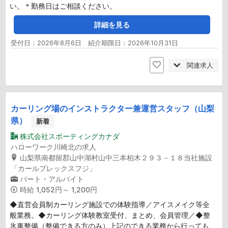
い。＊勤務日はご相談ください。
詳細を見る
受付日：2026年8月6日 紹介期限日：2026年10月31日
関連求人
カーリング場のインストラクター兼運営スタッフ（山梨
県）
新着
株式会社スポーティングカナダ
ハローワーク川崎北の求人
山梨県南都留郡山中湖村山中三本柏木２９３－１８当社施設
「カールプレックスフジ」
パート・アルバイト
時給
1,052円～ 1,200円
◆直営会員制カーリング施設での体験指導／アイスメイク等全
般業務。◆カーリング体験教室受付、まとめ、会員管理／◆整
氷車整備（整備できる方のみ）上記のできる業務から行っても