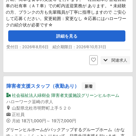
車の社有車（ＡＴ車）での町内送迎業務が あります。＊未経験
の方、ブランクの方も先輩職員が丁寧に指導しますので ご安心
して応募ください。変更範囲：変更なし ☆応募にはハローワー
クの紹介状が必要です☆
詳細を見る
受付日：2026年8月6日 紹介期限日：2026年10月31日
関連求人
障害者支援スタッフ（夜勤あり）
新着
社会福祉法人緑樹会 障害者支援施設グリーンヒルホーム
ハローワーク韮崎の求人
山梨県北杜市明野町上手５２０
正社員
月給
18万1,000円～ 19万7,000円
グリーンヒルホームがバックアップするグループホーム（かな
で・ここ・ふらっと）において、日常生活支援を行います。高