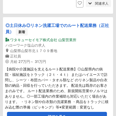
関連求人
◎土日休み◎リネン洗濯工場でのルート配送業務（正社
員）
新着
ワタキューセイモア株式会社 山梨営業所
ハローワーク塩山の求人
山梨県山梨市北１７０９番地
正社員
月給
27万円～ 31万円
【病院や介護施設を支えるルート配送業務】◎山梨県内の病
院・福祉施設をトラック（２ｔ・４ｔ） またはハイエースで訪
問し、シーツ・布団カバー・タオル類など のリネン製品や白衣
類の納品・回収を行っていただきます。 配送先は既存のお客さ
まのみです。 ルート配送業務のため、新規開拓営業やノルマは
ありません。◎一部工場内の作業補助も対応いただく場合があ
ります。 ・リネン類や白衣類の洗濯業務 ・商品をトラックに積
み込む際の準備（ピッキング）等※変更範囲：変更なし