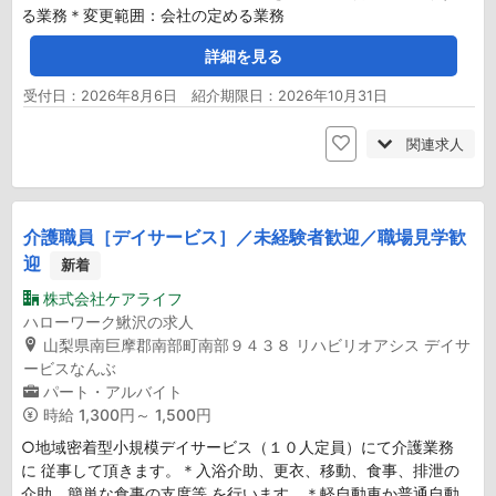
る業務＊変更範囲：会社の定める業務
詳細を見る
受付日：2026年8月6日 紹介期限日：2026年10月31日
関連求人
介護職員［デイサービス］／未経験者歓迎／職場見学歓
迎
新着
株式会社ケアライフ
ハローワーク鰍沢の求人
山梨県南巨摩郡南部町南部９４３８ リハビリオアシス デイサ
ービスなんぶ
パート・アルバイト
時給
1,300円～ 1,500円
○地域密着型小規模デイサービス（１０人定員）にて介護業務
に 従事して頂きます。＊入浴介助、更衣、移動、食事、排泄の
介助、簡単な食事の支度等 を行います。＊軽自動車か普通自動