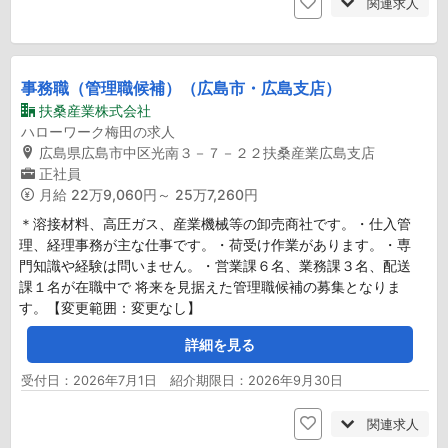
関連求人
事務職（管理職候補）（広島市・広島支店）
扶桑産業株式会社
ハローワーク梅田の求人
広島県広島市中区光南３－７－２２扶桑産業広島支店
正社員
月給
22万9,060円～ 25万7,260円
＊溶接材料、高圧ガス、産業機械等の卸売商社です。・仕入管
理、経理事務が主な仕事です。・荷受け作業があります。・専
門知識や経験は問いません。・営業課６名、業務課３名、配送
課１名が在職中で 将来を見据えた管理職候補の募集となりま
す。【変更範囲：変更なし】
詳細を見る
受付日：2026年7月1日 紹介期限日：2026年9月30日
関連求人