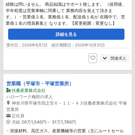
経験は問いません。 商品知識はサポート致します。 （採用後、
半年程度は営業車輌に同乗して 業務内容を覚えて頂きま
す。）・営業係２名、業務係１名、配送係１名が 在職中で、営
業係１名の増員募集と なります。【変更範囲：変更なし】
詳細を見る
受付日：2026年8月1日 紹介期限日：2026年10月31日
関連求人
営業職（平塚市・平塚営業所）
扶桑産業株式会社
ハローワーク梅田の求人
神奈川県平塚市四之宮６－１１－４３扶桑産業株式会社 平塚
営業所
正社員
月給
26万1,540円～ 31万1,780円
・溶接材料、高圧ガス、産業機械等の営業（主にルートセール