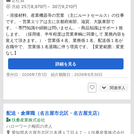
正社員
月給
25万8,970円～ 30万9,210円
・溶接材料、産業機器等の営業 （主にルートセールス）の仕事
です。・営業エリアは主に京都府南部、滋賀、大阪東部で
す。・専門知識や経験は問いません。・商品知識はサポート致
します。 （採用後、半年程度は営業車輌に同乗して 業務内容を
覚えて頂きます。）・営業係４名、業務係１名、配送係１名が
在職中で、 営業係１名退職に伴う増員です。【変更範囲：変更
なし】
詳細を見る
受付日：2026年7月1日 紹介期限日：2026年9月30日
関連求人
配送・倉庫職（名古屋市北区・名古屋支店）
扶桑産業株式会社
ハローワーク梅田の求人
愛知県名古屋市北区辻本通１丁目４７－１扶桑産業株式会社