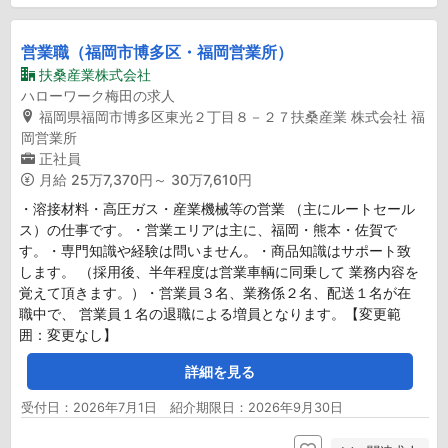
営業職（福岡市博多区・福岡営業所）
扶桑産業株式会社
ハローワーク梅田の求人
福岡県福岡市博多区東光２丁目８－２７扶桑産業 株式会社 福
岡営業所
正社員
月給
25万7,370円～ 30万7,610円
・溶接材料・高圧ガス・産業機械等の営業 （主にルートセール
ス）の仕事です。・営業エリアは主に、福岡・熊本・佐賀で
す。・専門知識や経験は問いません。・商品知識はサポート致
します。 （採用後、半年程度は営業車輌に同乗して 業務内容を
覚えて頂きます。）・営業員３名、業務係２名、配送１名が在
職中で、 営業員１名の退職による増員となります。【変更範
囲：変更なし】
詳細を見る
受付日：2026年7月1日 紹介期限日：2026年9月30日