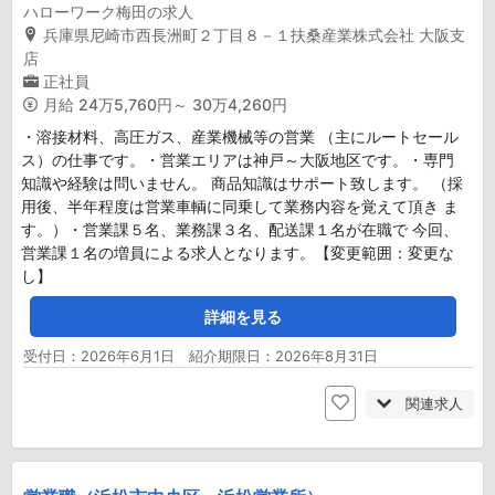
ハローワーク梅田の求人
兵庫県尼崎市西長洲町２丁目８－１扶桑産業株式会社 大阪支
店
正社員
月給
24万5,760円～ 30万4,260円
・溶接材料、高圧ガス、産業機械等の営業 （主にルートセール
ス）の仕事です。・営業エリアは神戸～大阪地区です。・専門
知識や経験は問いません。 商品知識はサポート致します。 （採
用後、半年程度は営業車輌に同乗して業務内容を覚えて頂き ま
す。）・営業課５名、業務課３名、配送課１名が在職で 今回、
営業課１名の増員による求人となります。【変更範囲：変更な
し】
詳細を見る
受付日：2026年6月1日 紹介期限日：2026年8月31日
関連求人