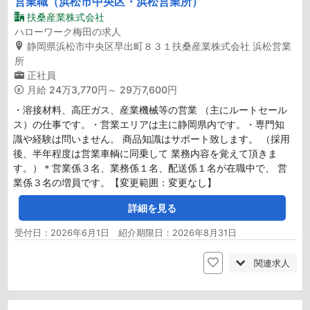
営業職（浜松市中央区・浜松営業所）
扶桑産業株式会社
ハローワーク梅田の求人
静岡県浜松市中央区早出町８３１扶桑産業株式会社 浜松営業
所
正社員
月給
24万3,770円～ 29万7,600円
・溶接材料、高圧ガス、産業機械等の営業 （主にルートセール
ス）の仕事です。・営業エリアは主に静岡県内です。・専門知
識や経験は問いません。 商品知識はサポート致します。 （採用
後、半年程度は営業車輌に同乗して 業務内容を覚えて頂きま
す。）＊営業係３名、業務係１名、配送係１名が在職中で、 営
業係３名の増員です。【変更範囲：変更なし】
詳細を見る
受付日：2026年6月1日 紹介期限日：2026年8月31日
関連求人