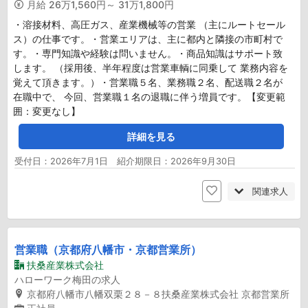
月給
26万1,560円～ 31万1,800円
・溶接材料、高圧ガス、産業機械等の営業 （主にルートセール
ス）の仕事です。・営業エリアは、主に都内と隣接の市町村で
す。・専門知識や経験は問いません。・商品知識はサポート致
します。 （採用後、半年程度は営業車輌に同乗して 業務内容を
覚えて頂きます。）・営業職５名、業務職２名、配送職２名が
在職中で、 今回、営業職１名の退職に伴う増員です。【変更範
囲：変更なし】
詳細を見る
受付日：2026年7月1日 紹介期限日：2026年9月30日
関連求人
営業職（京都府八幡市・京都営業所）
扶桑産業株式会社
ハローワーク梅田の求人
京都府八幡市八幡双栗２８－８扶桑産業株式会社 京都営業所