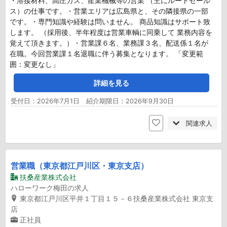
・溶接材料、高圧ガス、産業機械等の営業 （主にルートセール
ス）の仕事です。・営業エリアは広島県と、その隣接県の一部
です。・専門知識や経験は問いません。 商品知識はサポート致
します。 （採用後、半年程度は営業車輌に同乗して 業務内容を
覚えて頂きます。）・営業課６名、業務課３名、配送係１名が
在職。今回営業課１名退職に伴う募集となります。 「変更範
囲：変更なし」
詳細を見る
受付日：2026年7月1日 紹介期限日：2026年9月30日
関連求人
営業職（東京都江戸川区・東京支店）
扶桑産業株式会社
ハローワーク梅田の求人
東京都江戸川区平井１丁目１５－６扶桑産業株式会社 東京支
店
正社員