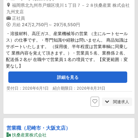
福岡県北九州市戸畑区境川１丁目７－２８扶桑産業 株式会社
九州支店
正社員
月給
24万2,750円～ 29万6,550円
・溶接材料、高圧ガス、産業機械等の営業 （主にルートセール
ス）の仕事です。・専門知識や経験は問いません。 商品知識は
サポートいたします。 （採用後、半年程度は営業車輌に同乗し
て 業務内容を覚えて頂きます。）・営業員５名、業務係２名、
配送係２名が 在職中で営業員１名の増員です。【変更範囲：変
更なし】
詳細を見る
受付日：2026年6月1日 紹介期限日：2026年8月31日
関連求人
営業職（尼崎市・大阪支店）
扶桑産業株式会社