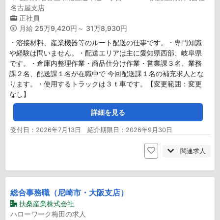
名古屋支店
正社員
月給
25万9,420円～ 31万8,930円
・溶接材料、産業機器等のルート配送の仕事です。・専門知識
や経験は問いません。・配送エリアは主に愛知県西部、岐阜県
です。・倉庫内整理作業・商品仕分け作業・営業課３名、業務
課２名、配送課１名が在職中で 今回配送課１名の補充求人とな
ります。・使用するトラックは３ｔ車です。【変更範囲：変更
なし】
詳細を見る
受付日：2026年7月13日 紹介期限日：2026年9月30日
関連求人
総合事務職（尼崎市・大阪支店）
扶桑産業株式会社
ハローワーク梅田の求人