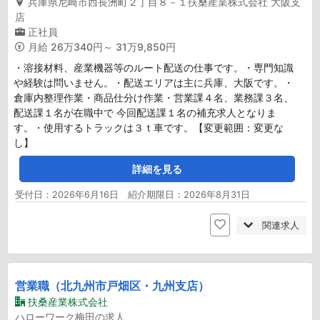
兵庫県尼崎市西長洲町２丁目８－１扶桑産業株式会社 大阪支
店
正社員
月給
26万340円～ 31万9,850円
・溶接材料、産業機器等のルート配送の仕事です。・専門知識
や経験は問いません。・配送エリアは主に兵庫、大阪です。・
倉庫内整理作業・商品仕分け作業・営業課４名、業務課３名、
配送課１名が在職中で 今回配送課１名の補充求人となりま
す。・使用するトラックは３ｔ車です。【変更範囲：変更な
し】
詳細を見る
受付日：2026年6月16日 紹介期限日：2026年8月31日
関連求人
営業職（北九州市戸畑区・九州支店）
扶桑産業株式会社
ハローワーク梅田の求人